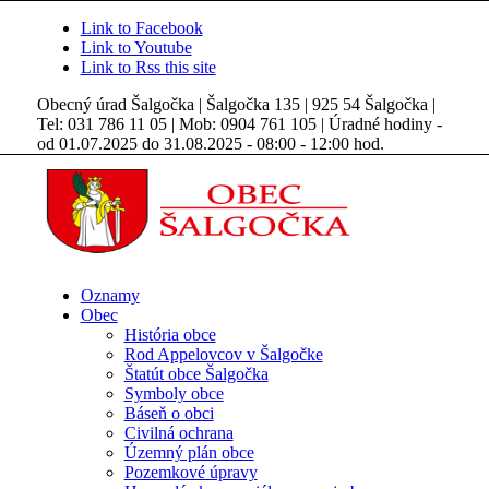
Link to Facebook
Link to Youtube
Link to Rss this site
Obecný úrad Šalgočka | Šalgočka 135 | 925 54 Šalgočka |
Tel: 031 786 11 05 | Mob: 0904 761 105 | Úradné hodiny -
od 01.07.2025 do 31.08.2025 - 08:00 - 12:00 hod.
Oznamy
Obec
História obce
Rod Appelovcov v Šalgočke
Štatút obce Šalgočka
Symboly obce
Báseň o obci
Civilná ochrana
Územný plán obce
Pozemkové úpravy