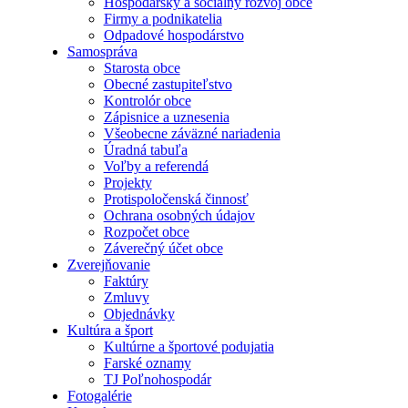
Hospodársky a sociálny rozvoj obce
Firmy a podnikatelia
Odpadové hospodárstvo
Samospráva
Starosta obce
Obecné zastupiteľstvo
Kontrolór obce
Zápisnice a uznesenia
Všeobecne záväzné nariadenia
Úradná tabuľa
Voľby a referendá
Projekty
Protispoločenská činnosť
Ochrana osobných údajov
Rozpočet obce
Záverečný účet obce
Zverejňovanie
Faktúry
Zmluvy
Objednávky
Kultúra a šport
Kultúrne a športové podujatia
Farské oznamy
TJ Poľnohospodár
Fotogalérie