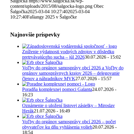
Šalgočka
https://www.salgocka.sk/wp-
content/uploads/2015/08/salgocka-logo.png
Obec
Šalgočka
2025-03-04 10:27:40
2025-03-04
10:27:40
Fašiangy 2025 v Šalgočke
Najnovšie príspevky
Zníženie výdatnosti vodných zdrojov v dôsledku
pretrvávajúceho sucha – júl 2026
30.07.2026 - 15:02
Voľby do orgánov samosprávy obcí 2026 a Voľby do
orgánov samosprávnych krajov 2026 – delegovanie
členov a náhradníkov MVK
27.07.2026 - 15:57
Poradňa komplexnej pomoci Galanta
24.07.2026 -
16:23
Oznámenie o uložení listovej zásielky – Miroslav
Herák
21.07.2026 - 16:49
Voľby do orgánov samosprávy obcí 2026 – počet
obyvateľov ku dňu vyhlásenia volieb
20.07.2026 -
18:54