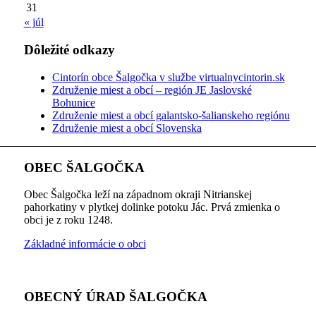
31
« júl
Dôležité odkazy
Cintorín obce Šalgočka v službe virtualnycintorin.sk
Združenie miest a obcí – región JE Jaslovské
Bohunice
Združenie miest a obcí galantsko-šalianskeho regiónu
Združenie miest a obcí Slovenska
OBEC ŠALGOČKA
Obec Šalgočka leží na západnom okraji Nitrianskej
pahorkatiny v plytkej dolinke potoku Jác. Prvá zmienka o
obci je z roku 1248.
Základné informácie o obci
OBECNÝ ÚRAD ŠALGOČKA