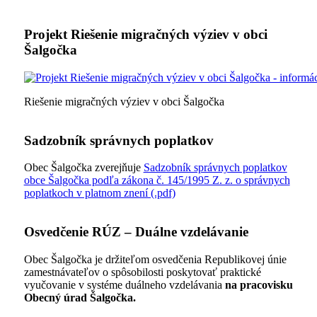
Projekt Riešenie migračných výziev v obci
Šalgočka
Riešenie migračných výziev v obci Šalgočka
Sadzobník správnych poplatkov
Obec Šalgočka zverejňuje
Sadzobník správnych poplatkov
obce Šalgočka podľa zákona č. 145/1995 Z. z. o správnych
poplatkoch v platnom znení (.pdf)
Osvedčenie RÚZ – Duálne vzdelávanie
Obec Šalgočka je držiteľom osvedčenia Republikovej únie
zamestnávateľov o spôsobilosti poskytovať praktické
vyučovanie v systéme duálneho vzdelávania
na pracovisku
Obecný úrad Šalgočka.