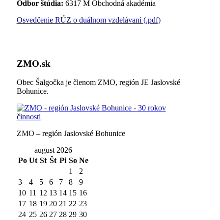
Odbor štúdia:
6317 M Obchodná akadémia
Osvedčenie RÚZ o duálnom vzdelávaní (.pdf)
ZMO.sk
Obec Šalgočka je členom ZMO, región JE Jaslovské
Bohunice.
ZMO – región Jaslovské Bohunice
august 2026
Po
Ut
St
Št
Pi
So
Ne
1
2
3
4
5
6
7
8
9
10
11
12
13
14
15
16
17
18
19
20
21
22
23
24
25
26
27
28
29
30