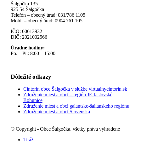
Šalgočka 135
925 54 Šalgočka
Telefón – obecný úrad: 031/786 1105
Mobil – obecný úrad: 0904 761 105
IČO: 00613932
DIČ: 2021002566
Úradné hodiny:
Po. – Pi.: 8:00 – 15:00
Dôležité odkazy
Cintorín obce Šalgočka v službe virtualnycintorin.sk
Združenie miest a obcí – región JE Jaslovské
Bohunice
Združenie miest a obcí galantsko-šalianskeho regiónu
Združenie miest a obcí Slovenska
© Copyright - Obec Šalgočka, všetky práva vyhradené
Tiráž