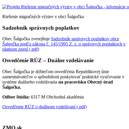
Riešenie migračných výziev v obci Šalgočka
Sadzobník správnych poplatkov
Obec Šalgočka zverejňuje
Sadzobník správnych poplatkov obce
Šalgočka podľa zákona č. 145/1995 Z. z. o správnych poplatkoch v
platnom znení (.pdf)
Osvedčenie RÚZ – Duálne vzdelávanie
Obec Šalgočka je držiteľom osvedčenia Republikovej únie
zamestnávateľov o spôsobilosti poskytovať praktické vyučovanie v
systéme duálneho vzdelávania
na pracovisku Obecný úrad
Šalgočka.
Odbor štúdia:
6317 M Obchodná akadémia
Osvedčenie RÚZ o duálnom vzdelávaní (.pdf)
ZMO.sk