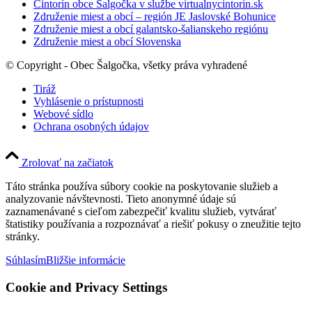
Cintorín obce Šalgočka v službe virtualnycintorin.sk
Združenie miest a obcí – región JE Jaslovské Bohunice
Združenie miest a obcí galantsko-šalianskeho regiónu
Združenie miest a obcí Slovenska
© Copyright - Obec Šalgočka, všetky práva vyhradené
Tiráž
Vyhlásenie o prístupnosti
Webové sídlo
Ochrana osobných údajov
Zrolovať na začiatok
Táto stránka používa súbory cookie na poskytovanie služieb a
analyzovanie návštevnosti. Tieto anonymné údaje sú
zaznamenávané s cieľom zabezpečiť kvalitu služieb, vytvárať
štatistiky používania a rozpoznávať a riešiť pokusy o zneužitie tejto
stránky.
Súhlasím
Bližšie informácie
Cookie and Privacy Settings