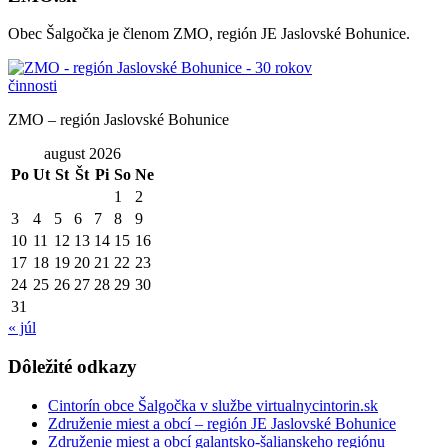
Obec Šalgočka je členom ZMO, región JE Jaslovské Bohunice.
ZMO – región Jaslovské Bohunice
august 2026
Po
Ut
St
Št
Pi
So
Ne
1
2
3
4
5
6
7
8
9
10
11
12
13
14
15
16
17
18
19
20
21
22
23
24
25
26
27
28
29
30
31
« júl
Dôležité odkazy
Cintorín obce Šalgočka v službe virtualnycintorin.sk
Združenie miest a obcí – región JE Jaslovské Bohunice
Združenie miest a obcí galantsko-šalianskeho regiónu