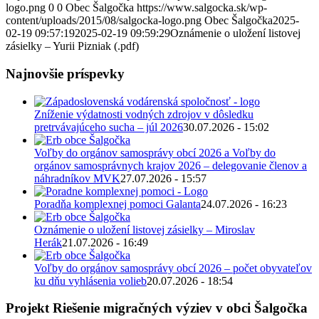
logo.png
0
0
Obec Šalgočka
https://www.salgocka.sk/wp-
content/uploads/2015/08/salgocka-logo.png
Obec Šalgočka
2025-
02-19 09:57:19
2025-02-19 09:59:29
Oznámenie o uložení listovej
zásielky – Yurii Pizniak (.pdf)
Najnovšie príspevky
Zníženie výdatnosti vodných zdrojov v dôsledku
pretrvávajúceho sucha – júl 2026
30.07.2026 - 15:02
Voľby do orgánov samosprávy obcí 2026 a Voľby do
orgánov samosprávnych krajov 2026 – delegovanie členov a
náhradníkov MVK
27.07.2026 - 15:57
Poradňa komplexnej pomoci Galanta
24.07.2026 - 16:23
Oznámenie o uložení listovej zásielky – Miroslav
Herák
21.07.2026 - 16:49
Voľby do orgánov samosprávy obcí 2026 – počet obyvateľov
ku dňu vyhlásenia volieb
20.07.2026 - 18:54
Projekt Riešenie migračných výziev v obci Šalgočka