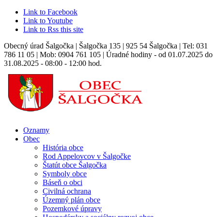
Link to Facebook
Link to Youtube
Link to Rss this site
Obecný úrad Šalgočka | Šalgočka 135 | 925 54 Šalgočka | Tel: 031
786 11 05 | Mob: 0904 761 105 | Úradné hodiny - od 01.07.2025 do
31.08.2025 - 08:00 - 12:00 hod.
Oznamy
Obec
História obce
Rod Appelovcov v Šalgočke
Štatút obce Šalgočka
Symboly obce
Báseň o obci
Civilná ochrana
Územný plán obce
Pozemkové úpravy