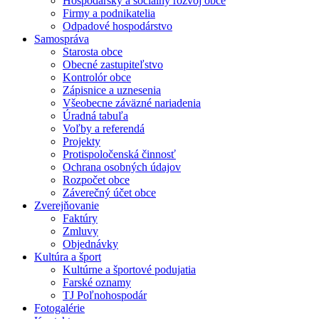
Hospodársky a sociálny rozvoj obce
Firmy a podnikatelia
Odpadové hospodárstvo
Samospráva
Starosta obce
Obecné zastupiteľstvo
Kontrolór obce
Zápisnice a uznesenia
Všeobecne záväzné nariadenia
Úradná tabuľa
Voľby a referendá
Projekty
Protispoločenská činnosť
Ochrana osobných údajov
Rozpočet obce
Záverečný účet obce
Zverejňovanie
Faktúry
Zmluvy
Objednávky
Kultúra a šport
Kultúrne a športové podujatia
Farské oznamy
TJ Poľnohospodár
Fotogalérie