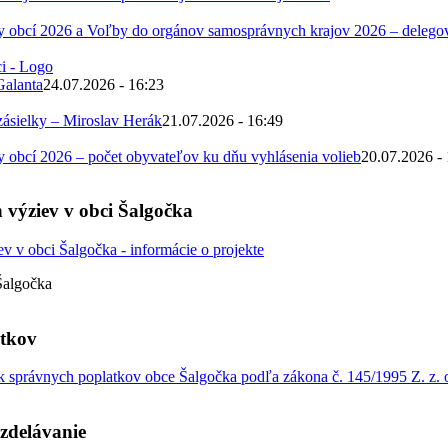
 obcí 2026 a Voľby do orgánov samosprávnych krajov 2026 – deleg
Galanta
24.07.2026 - 16:23
zásielky – Miroslav Herák
21.07.2026 - 16:49
obcí 2026 – počet obyvateľov ku dňu vyhlásenia volieb
20.07.2026 -
 výziev v obci Šalgočka
Šalgočka
atkov
 správnych poplatkov obce Šalgočka podľa zákona č. 145/1995 Z. z. o
zdelávanie