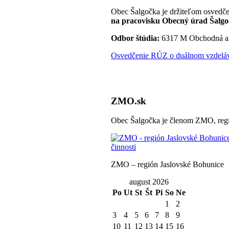
Obec Šalgočka je držiteľom osvedče
na pracovisku Obecný úrad Šalgo
Odbor štúdia:
6317 M Obchodná a
Osvedčenie RÚZ o duálnom vzdeláva
ZMO.sk
Obec Šalgočka je členom ZMO, regi
ZMO – región Jaslovské Bohunice
august 2026
Po
Ut
St
Št
Pi
So
Ne
1
2
3
4
5
6
7
8
9
10
11
12
13
14
15
16