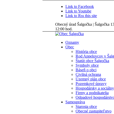
Link to Facebook
Link to Youtube
Link to Rss this site
Obecný úrad Šalgočka | Šalgočka 135
12:00 hod.
Oznamy
Obec
História obce
Rod Appelovcov v Šal
Štatút obce Šalgočka
Symboly obce
Báseň o obci
Civilná ochrana
Územný plán obce
Pozemkové úpravy
Hospodársky a sociálny
Firmy a podnikatelia
Odpadové hospodárstv
Samospráva
Starosta obce
Obecné zastupiteľstvo