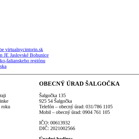
e virtualnycintorin.sk
ón JE Jaslovské Bohunice
sko-šalianskeho regiónu
nska
OBECNÝ ÚRAD ŠALGOČKA
aji
Šalgočka 135
linke
925 54 Šalgočka
z roku
Telefón – obecný úrad: 031/786 1105
Mobil – obecný úrad: 0904 761 105
IČO: 00613932
DIČ: 2021002566
Úradné hodiny: