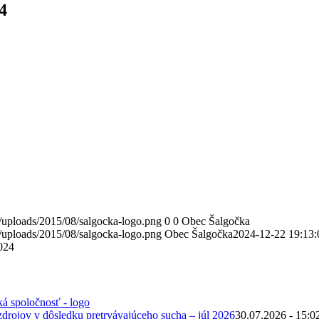
4
/uploads/2015/08/salgocka-logo.png
0
0
Obec Šalgočka
/uploads/2015/08/salgocka-logo.png
Obec Šalgočka
2024-12-22 19:13:
024
zdrojov v dôsledku pretrvávajúceho sucha – júl 2026
30.07.2026 - 15:0