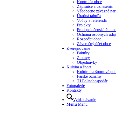
Kontrolór obce
Zápisnice a uznesenia
Všeobecne záväzné nar
Úradná tabuľa
Voľby a referendá
Projekty
Protispoločenská činno
Ochrana osobných úda
Rozpočet obce
Záverečný účet obce
Zverejňovanie
Faktúry
Zmluvy
Objednávky
Kultúra a šport
Kultúrne a športové pod
Farské oznamy
TJ Poľnohospodár
Fotogalérie
Kontakty
Vyhľadávanie
Menu
Menu