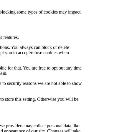
t blocking some types of cookies may impact
s features.
ctions. You always can block or delete
mpt you to accept/refuse cookies when
ie for that. You are free to opt out any time
main.
 to security reasons we are not able to show
o store this setting. Otherwise you will be
se providers may collect personal data like
nd appearance of our site. Changes will take