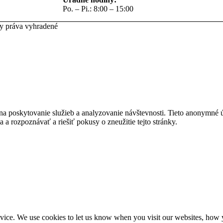
Po. – Pi.: 8:00 – 15:00
ky práva vyhradené
na poskytovanie služieb a analyzovanie návštevnosti. Tieto anonymné
ia a rozpoznávať a riešiť pokusy o zneužitie tejto stránky.
ice. We use cookies to let us know when you visit our websites, how yo