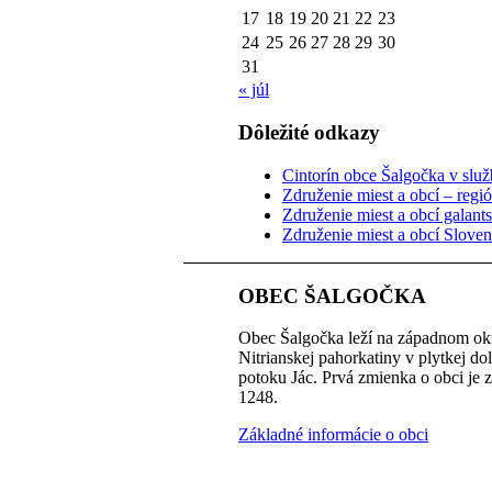
17
18
19
20
21
22
23
24
25
26
27
28
29
30
31
« júl
Dôležité odkazy
Cintorín obce Šalgočka v služb
Združenie miest a obcí – regi
Združenie miest a obcí galant
Združenie miest a obcí Slove
OBEC ŠALGOČKA
Obec Šalgočka leží na západnom okr
Nitrianskej pahorkatiny v plytkej do
potoku Jác. Prvá zmienka o obci je 
1248.
Základné informácie o obci