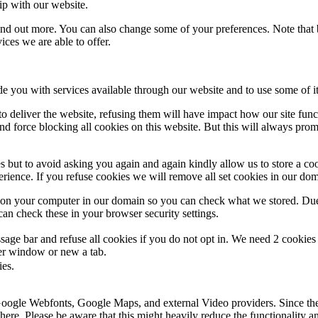
ip with our website.
 find out more. You can also change some of your preferences. Note tha
ces we are able to offer.
de you with services available through our website and to use some of it
 to deliver the website, refusing them will have impact how our site fun
d force blocking all cookies on this website. But this will always pro
s but to avoid asking you again and again kindly allow us to store a cook
xperience. If you refuse cookies we will remove all set cookies in our do
s on your computer in our domain so you can check what we stored. Due
an check these in your browser security settings.
ge bar and refuse all cookies if you do not opt in. We need 2 cookies t
r window or new a tab.
ies.
 Google Webfonts, Google Maps, and external Video providers. Since the
ere. Please be aware that this might heavily reduce the functionality a