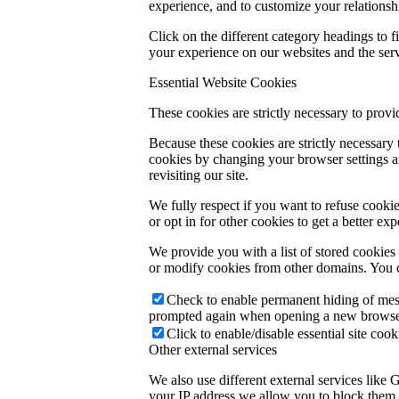
experience, and to customize your relationsh
Click on the different category headings to
your experience on our websites and the servi
Essential Website Cookies
These cookies are strictly necessary to provi
Because these cookies are strictly necessary
cookies by changing your browser settings an
revisiting our site.
We fully respect if you want to refuse cookie
or opt in for other cookies to get a better e
We provide you with a list of stored cookie
or modify cookies from other domains. You c
Check to enable permanent hiding of messa
prompted again when opening a new browse
Click to enable/disable essential site cook
Other external services
We also use different external services like
your IP address we allow you to block them h