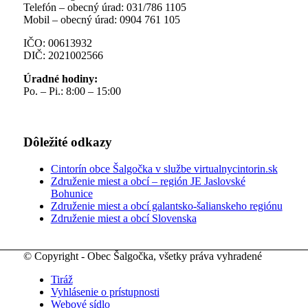
Telefón – obecný úrad: 031/786 1105
Mobil – obecný úrad: 0904 761 105
IČO: 00613932
DIČ: 2021002566
Úradné hodiny:
Po. – Pi.: 8:00 – 15:00
Dôležité odkazy
Cintorín obce Šalgočka v službe virtualnycintorin.sk
Združenie miest a obcí – región JE Jaslovské
Bohunice
Združenie miest a obcí galantsko-šalianskeho regiónu
Združenie miest a obcí Slovenska
© Copyright - Obec Šalgočka, všetky práva vyhradené
Tiráž
Vyhlásenie o prístupnosti
Webové sídlo