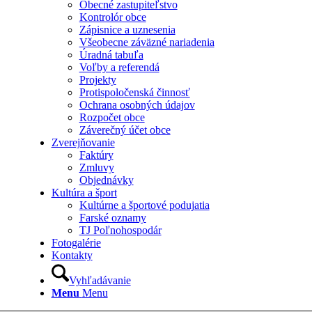
Obecné zastupiteľstvo
Kontrolór obce
Zápisnice a uznesenia
Všeobecne záväzné nariadenia
Úradná tabuľa
Voľby a referendá
Projekty
Protispoločenská činnosť
Ochrana osobných údajov
Rozpočet obce
Záverečný účet obce
Zverejňovanie
Faktúry
Zmluvy
Objednávky
Kultúra a šport
Kultúrne a športové podujatia
Farské oznamy
TJ Poľnohospodár
Fotogalérie
Kontakty
Vyhľadávanie
Menu
Menu