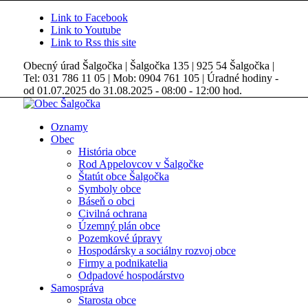
Link to Facebook
Link to Youtube
Link to Rss this site
Obecný úrad Šalgočka | Šalgočka 135 | 925 54 Šalgočka |
Tel: 031 786 11 05 | Mob: 0904 761 105 | Úradné hodiny -
od 01.07.2025 do 31.08.2025 - 08:00 - 12:00 hod.
Oznamy
Obec
História obce
Rod Appelovcov v Šalgočke
Štatút obce Šalgočka
Symboly obce
Báseň o obci
Civilná ochrana
Územný plán obce
Pozemkové úpravy
Hospodársky a sociálny rozvoj obce
Firmy a podnikatelia
Odpadové hospodárstvo
Samospráva
Starosta obce