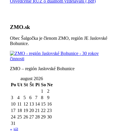
Osvedčenie RÚZ o duálnom vzdelávaní (.pdf)
ZMO.sk
Obec Šalgočka je členom ZMO, región JE Jaslovské
Bohunice.
ZMO – región Jaslovské Bohunice
august 2026
Po
Ut
St
Št
Pi
So
Ne
1
2
3
4
5
6
7
8
9
10
11
12
13
14
15
16
17
18
19
20
21
22
23
24
25
26
27
28
29
30
31
« júl