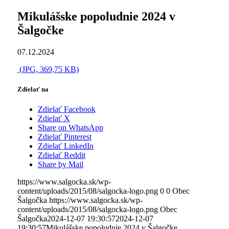
Mikulášske popoludnie 2024 v
Šalgočke
07.12.2024
(JPG, 369,75 KB)
Zdielať na
Zdielať Facebook
Zdielať X
Share on WhatsApp
Zdielať Pinterest
Zdielať LinkedIn
Zdielať Reddit
Share by Mail
https://www.salgocka.sk/wp-
content/uploads/2015/08/salgocka-logo.png
0
0
Obec
Šalgočka
https://www.salgocka.sk/wp-
content/uploads/2015/08/salgocka-logo.png
Obec
Šalgočka
2024-12-07 19:30:57
2024-12-07
19:30:57
Mikulášske popoludnie 2024 v Šalgočke