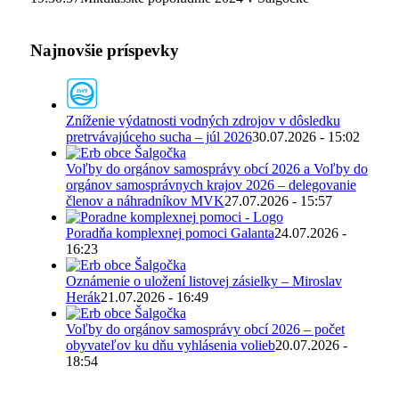
Najnovšie príspevky
Zníženie výdatnosti vodných zdrojov v dôsledku
pretrvávajúceho sucha – júl 2026
30.07.2026 - 15:02
Voľby do orgánov samosprávy obcí 2026 a Voľby do
orgánov samosprávnych krajov 2026 – delegovanie
členov a náhradníkov MVK
27.07.2026 - 15:57
Poradňa komplexnej pomoci Galanta
24.07.2026 -
16:23
Oznámenie o uložení listovej zásielky – Miroslav
Herák
21.07.2026 - 16:49
Voľby do orgánov samosprávy obcí 2026 – počet
obyvateľov ku dňu vyhlásenia volieb
20.07.2026 -
18:54