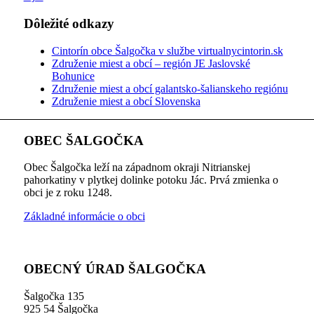
Dôležité odkazy
Cintorín obce Šalgočka v službe virtualnycintorin.sk
Združenie miest a obcí – región JE Jaslovské
Bohunice
Združenie miest a obcí galantsko-šalianskeho regiónu
Združenie miest a obcí Slovenska
OBEC ŠALGOČKA
Obec Šalgočka leží na západnom okraji Nitrianskej
pahorkatiny v plytkej dolinke potoku Jác. Prvá zmienka o
obci je z roku 1248.
Základné informácie o obci
OBECNÝ ÚRAD ŠALGOČKA
Šalgočka 135
925 54 Šalgočka