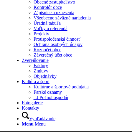
Obecné zastupiteľstvo
Kontrolór obce
Zápisnice a uznesenia
Všeobecne záväzné nariadenia
Úradná tabuľa
Voľby a referendá
Projekty
Protispoločenská činnosť
Ochrana osobných údajov
Rozpočet obce
Záverečný účet obce
Zverejňovanie
Faktúry
Zmluvy
Objednávky
Kultúra a šport
Kultúrne a športové podujatia
Farské oznamy
TJ Poľnohospodár
Fotogalérie
Kontakty
Vyhľadávanie
Menu
Menu