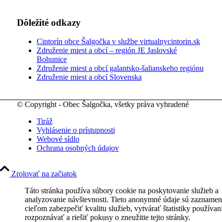
Dôležité odkazy
Cintorín obce Šalgočka v službe virtualnycintorin.sk
Združenie miest a obcí – región JE Jaslovské
Bohunice
Združenie miest a obcí galantsko-šalianskeho regiónu
Združenie miest a obcí Slovenska
© Copyright - Obec Šalgočka, všetky práva vyhradené
Tiráž
Vyhlásenie o prístupnosti
Webové sídlo
Ochrana osobných údajov
Zrolovať na začiatok
Táto stránka používa súbory cookie na poskytovanie služieb a
analyzovanie návštevnosti. Tieto anonymné údaje sú zaznamen
cieľom zabezpečiť kvalitu služieb, vytvárať štatistiky používan
rozpoznávať a riešiť pokusy o zneužitie tejto stránky.