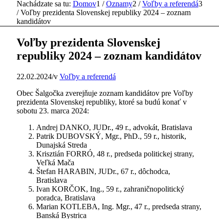
Nachádzate sa tu:
Domov
1
/
Oznamy
2
/
Voľby a referendá
3
/
Voľby prezidenta Slovenskej republiky 2024 – zoznam
kandidátov
Voľby prezidenta Slovenskej
republiky 2024 – zoznam kandidátov
22.02.2024
/
v
Voľby a referendá
Obec Šalgočka zverejňuje zoznam kandidátov pre Voľby
prezidenta Slovenskej republiky, ktoré sa budú konať v
sobotu 23. marca 2024:
Andrej DANKO, JUDr., 49 r., advokát, Bratislava
Patrik DUBOVSKÝ, Mgr., PhD., 59 r., historik,
Dunajská Streda
Krisztián FORRÓ, 48 r., predseda politickej strany,
Veľká Mača
Štefan HARABIN, JUDr., 67 r., dôchodca,
Bratislava
Ivan KORČOK, Ing., 59 r., zahraničnopolitický
poradca, Bratislava
Marian KOTLEBA, Ing. Mgr., 47 r., predseda strany,
Banská Bystrica