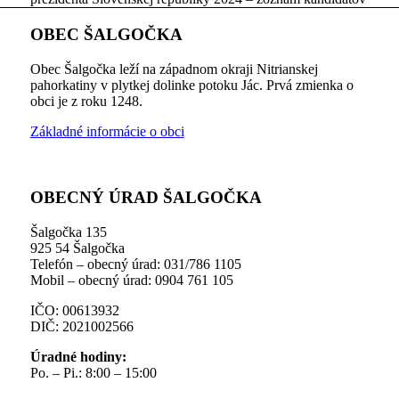
OBEC ŠALGOČKA
Obec Šalgočka leží na západnom okraji Nitrianskej
pahorkatiny v plytkej dolinke potoku Jác. Prvá zmienka o
obci je z roku 1248.
Základné informácie o obci
OBECNÝ ÚRAD ŠALGOČKA
Šalgočka 135
925 54 Šalgočka
Telefón – obecný úrad: 031/786 1105
Mobil – obecný úrad: 0904 761 105
IČO: 00613932
DIČ: 2021002566
Úradné hodiny:
Po. – Pi.: 8:00 – 15:00