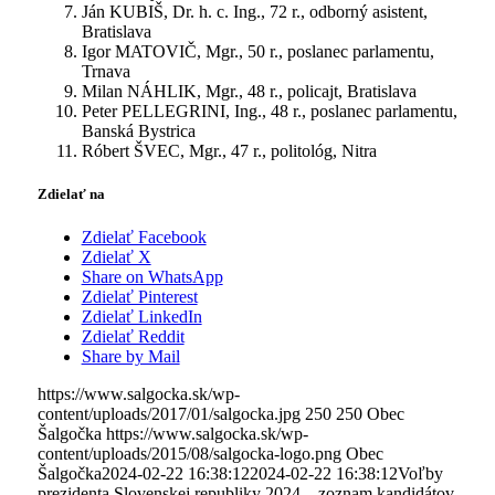
Ján KUBIŠ, Dr. h. c. Ing., 72 r., odborný asistent,
Bratislava
Igor MATOVIČ, Mgr., 50 r., poslanec parlamentu,
Trnava
Milan NÁHLIK, Mgr., 48 r., policajt, Bratislava
Peter PELLEGRINI, Ing., 48 r., poslanec parlamentu,
Banská Bystrica
Róbert ŠVEC, Mgr., 47 r., politológ, Nitra
Zdielať na
Zdielať Facebook
Zdielať X
Share on WhatsApp
Zdielať Pinterest
Zdielať LinkedIn
Zdielať Reddit
Share by Mail
https://www.salgocka.sk/wp-
content/uploads/2017/01/salgocka.jpg
250
250
Obec
Šalgočka
https://www.salgocka.sk/wp-
content/uploads/2015/08/salgocka-logo.png
Obec
Šalgočka
2024-02-22 16:38:12
2024-02-22 16:38:12
Voľby
prezidenta Slovenskej republiky 2024 – zoznam kandidátov