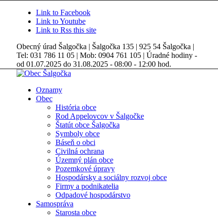
Link to Facebook
Link to Youtube
Link to Rss this site
Obecný úrad Šalgočka | Šalgočka 135 | 925 54 Šalgočka |
Tel: 031 786 11 05 | Mob: 0904 761 105 | Úradné hodiny -
od 01.07.2025 do 31.08.2025 - 08:00 - 12:00 hod.
Oznamy
Obec
História obce
Rod Appelovcov v Šalgočke
Štatút obce Šalgočka
Symboly obce
Báseň o obci
Civilná ochrana
Územný plán obce
Pozemkové úpravy
Hospodársky a sociálny rozvoj obce
Firmy a podnikatelia
Odpadové hospodárstvo
Samospráva
Starosta obce