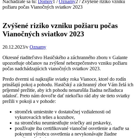
Nachádzate sa tu:
Domov
1
/
Oznamy
2
/
Zvýšené riziko vzniku
požiaru počas Vianočných sviatkov 2023
Zvýšené riziko vzniku požiaru počas
Vianočných sviatkov 2023
20.12.2023
/
v
Oznamy
Okresné riaditeľstvo Hasičského a záchranného zboru v Galante
upozorňuje občanov na zvýšené nebezpečenstvo vzniku požiaru
počas nadchádzajúcich vianočných sviatkov 2023.
Predo dvermi sú najkrajšie sviatky roka Vianoce, ktoré do rodín
prinášajú pokoj a pohodu. Hasičský a záchranný zbor Vám želá ich
príjemné prežitie, aby ich pohodu nenarušila žiadna nežiaduca
udalosť. Preto nám dovoľte dať niekoľko rád aby ste tieto sviatky
prežili v pokoji a v pohode:
stromček umiestnite v dostatočnej vzdialenosti od
vykurovacích telies a kozubov,
na stromčeku neumiestňujte sviečky ani prskavky,
používajte iba certifikované vianočné osvetlenie a riaďte sa
pokynmi výrobcu osvetlenia a nevykonávajte žiadne