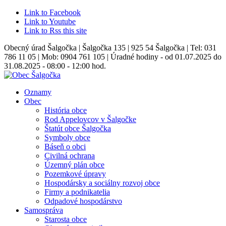
Link to Facebook
Link to Youtube
Link to Rss this site
Obecný úrad Šalgočka | Šalgočka 135 | 925 54 Šalgočka | Tel: 031
786 11 05 | Mob: 0904 761 105 | Úradné hodiny - od 01.07.2025 do
31.08.2025 - 08:00 - 12:00 hod.
Oznamy
Obec
História obce
Rod Appelovcov v Šalgočke
Štatút obce Šalgočka
Symboly obce
Báseň o obci
Civilná ochrana
Územný plán obce
Pozemkové úpravy
Hospodársky a sociálny rozvoj obce
Firmy a podnikatelia
Odpadové hospodárstvo
Samospráva
Starosta obce