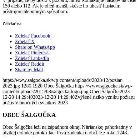
V prípade, že by došlo k požiaru, ihneď kontaktujte hasičov na čísle
150 alebo 112. Ak je oheň menší, skúste ho uhasiť hasiacim
prístrojom alebo iným spôsobom.
Zdielať na
Zdielať Facebook
Zdielať X
Share on WhatsApp
Zdielať Pinterest
Zdielať LinkedIn
Zdielať Reddit
Share by Mail
https://www.salgocka.sk/wp-content/uploads/2023/12/poziar-
2023.jpg
1280
1920
Obec Šalgočka
https://www.salgocka.sk/wp-
content/uploads/2015/08/salgocka-logo.png
Obec Šalgočka
2023-
12-20 14:29:40
2023-12-20 14:29:40
Zvýšené riziko vzniku požiaru
počas Vianočných sviatkov 2023
OBEC ŠALGOČKA
Obec Šalgočka leží na západnom okraji Nitrianskej pahorkatiny v
plytkej dolinke potoku Jác. Prvá zmienka o obci je z roku 1248.