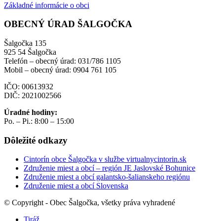
Základné informácie o obci
OBECNÝ ÚRAD ŠALGOČKA
Šalgočka 135
925 54 Šalgočka
Telefón – obecný úrad: 031/786 1105
Mobil – obecný úrad: 0904 761 105
IČO: 00613932
DIČ: 2021002566
Úradné hodiny:
Po. – Pi.: 8:00 – 15:00
Dôležité odkazy
Cintorín obce Šalgočka v službe virtualnycintorin.sk
Združenie miest a obcí – región JE Jaslovské Bohunice
Združenie miest a obcí galantsko-šalianskeho regiónu
Združenie miest a obcí Slovenska
© Copyright - Obec Šalgočka, všetky práva vyhradené
Tiráž