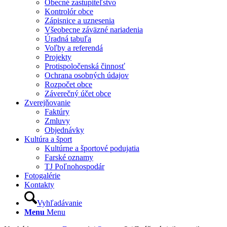
Obecné zastupiteľstvo
Kontrolór obce
Zápisnice a uznesenia
Všeobecne záväzné nariadenia
Úradná tabuľa
Voľby a referendá
Projekty
Protispoločenská činnosť
Ochrana osobných údajov
Rozpočet obce
Záverečný účet obce
Zverejňovanie
Faktúry
Zmluvy
Objednávky
Kultúra a šport
Kultúrne a športové podujatia
Farské oznamy
TJ Poľnohospodár
Fotogalérie
Kontakty
Vyhľadávanie
Menu
Menu