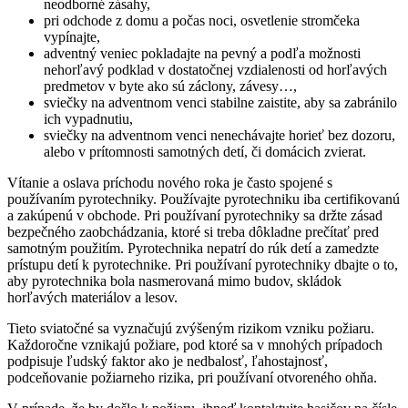
neodborné zásahy,
pri odchode z domu a počas noci, osvetlenie stromčeka
vypínajte,
adventný veniec pokladajte na pevný a podľa možnosti
nehorľavý podklad v dostatočnej vzdialenosti od horľavých
predmetov v byte ako sú záclony, závesy…,
sviečky na adventnom venci stabilne zaistite, aby sa zabránilo
ich vypadnutiu,
sviečky na adventnom venci nenechávajte horieť bez dozoru,
alebo v prítomnosti samotných detí, či domácich zvierat.
Vítanie a oslava príchodu nového roka je často spojené s
používaním pyrotechniky. Používajte pyrotechniku iba certifikovanú
a zakúpenú v obchode. Pri používaní pyrotechniky sa držte zásad
bezpečného zaobchádzania, ktoré si treba dôkladne prečítať pred
samotným použitím. Pyrotechnika nepatrí do rúk detí a zamedzte
prístupu detí k pyrotechnike. Pri používaní pyrotechniky dbajte o to,
aby pyrotechnika bola nasmerovaná mimo budov, skládok
horľavých materiálov a lesov.
Tieto sviatočné sa vyznačujú zvýšeným rizikom vzniku požiaru.
Každoročne vznikajú požiare, pod ktoré sa v mnohých prípadoch
podpisuje ľudský faktor ako je nedbalosť, ľahostajnosť,
podceňovanie požiarneho rizika, pri používaní otvoreného ohňa.