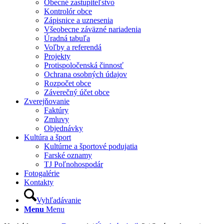
Obecné zastupiteľstvo
Kontrolór obce
Zápisnice a uznesenia
Všeobecne záväzné nariadenia
Úradná tabuľa
Voľby a referendá
Projekty
Protispoločenská činnosť
Ochrana osobných údajov
Rozpočet obce
Záverečný účet obce
Zverejňovanie
Faktúry
Zmluvy
Objednávky
Kultúra a šport
Kultúrne a športové podujatia
Farské oznamy
TJ Poľnohospodár
Fotogalérie
Kontakty
Vyhľadávanie
Menu
Menu