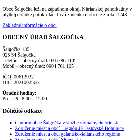
Obec Šalgočka leží na západnom okraji Nitrianskej pahorkatiny v
plytkej dolinke potoku Jác. Prvá zmienka o obci je z roku 1248.
Základné informácie o obci
OBECNÝ ÚRAD ŠALGOČKA
Šalgočka 135
925 54 Šalgočka
Telefón – obecný úrad: 031/786 1105
Mobil – obecný úrad: 0904 761 105
IČO: 00613932
DIČ: 2021002566
Úradné hodiny:
Po. – Pi.: 8:00 – 15:00
Dôležité odkazy
Cintorín obce Šalgočka v službe virtualnycintorin.sk
Združenie miest a obcí – región JE Jaslovské Bohunice
Združenie miest a obcí galantsko-šalianskeho regiónu
Združenie miest a obcí Slovenska