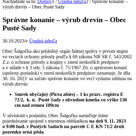
Nachádzate sa tu:
Domov
1
/
Úradná tabuľa
2
/
Správne konanie –
výrub drevín – Obec Pusté Sady
Správne konanie – výrub drevín – Obec
Pusté Sady
30.10.2023
/
v
Úradná tabuľa
Obec Šalgočka ako príslušný orgán štátnej správy v prvom stupni
vo veciach ochrany prírody podľa § 69 zákona NR SR č. 543/2002
Z.z. o ochrane prírody a krajiny c znení neskorších predpisov
a v súlade s § 3 ods. 5 zákona č. 71/1967 Zb. o správnom konaní
(správny poriadok) v znení neskorších predpisov oznamuje, že dňa
30. 10. 2023 sa začalo správne konanie vo veci vydania súhlasu na
výrub drevín:
Smrek obyčajný (Picea abies) – 1 ks prarc. registra E
71/2, k. ú. Pusté Sady s obvodom kmeňa vo výške 130
cm nad zemou 109cm
V súvislosti s podaním, Obec Šalgočka nariaďuje ústne
pojednávanie spojené s miestnou obhliadkou
na deň 9. 11. 2023
o 9:00 hod. v Pustých Sadoch na parcele č. E KN 71/2 druh
pozemku orná pôda