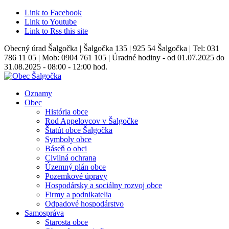
Link to Facebook
Link to Youtube
Link to Rss this site
Obecný úrad Šalgočka | Šalgočka 135 | 925 54 Šalgočka | Tel: 031
786 11 05 | Mob: 0904 761 105 | Úradné hodiny - od 01.07.2025 do
31.08.2025 - 08:00 - 12:00 hod.
Oznamy
Obec
História obce
Rod Appelovcov v Šalgočke
Štatút obce Šalgočka
Symboly obce
Báseň o obci
Civilná ochrana
Územný plán obce
Pozemkové úpravy
Hospodársky a sociálny rozvoj obce
Firmy a podnikatelia
Odpadové hospodárstvo
Samospráva
Starosta obce