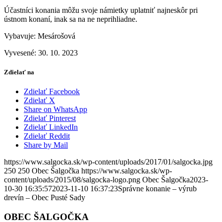
Účastníci konania môžu svoje námietky uplatniť najneskôr pri
ústnom konaní, inak sa na ne neprihliadne.
Vybavuje: Mesárošová
Vyvesené: 30. 10. 2023
Zdielať na
Zdielať Facebook
Zdielať X
Share on WhatsApp
Zdielať Pinterest
Zdielať LinkedIn
Zdielať Reddit
Share by Mail
https://www.salgocka.sk/wp-content/uploads/2017/01/salgocka.jpg
250
250
Obec Šalgočka
https://www.salgocka.sk/wp-
content/uploads/2015/08/salgocka-logo.png
Obec Šalgočka
2023-
10-30 16:35:57
2023-11-10 16:37:23
Správne konanie – výrub
drevín – Obec Pusté Sady
OBEC ŠALGOČKA