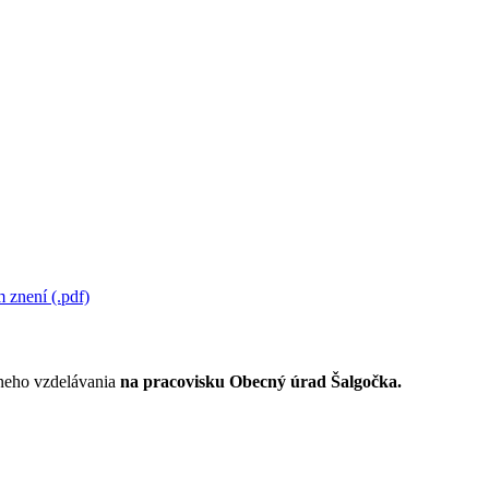
 znení (.pdf)
lneho vzdelávania
na pracovisku Obecný úrad Šalgočka.