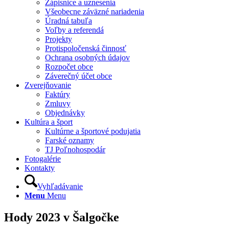
Zápisnice a uznesenia
Všeobecne záväzné nariadenia
Úradná tabuľa
Voľby a referendá
Projekty
Protispoločenská činnosť
Ochrana osobných údajov
Rozpočet obce
Záverečný účet obce
Zverejňovanie
Faktúry
Zmluvy
Objednávky
Kultúra a šport
Kultúrne a športové podujatia
Farské oznamy
TJ Poľnohospodár
Fotogalérie
Kontakty
Vyhľadávanie
Menu
Menu
Hody 2023 v Šalgočke