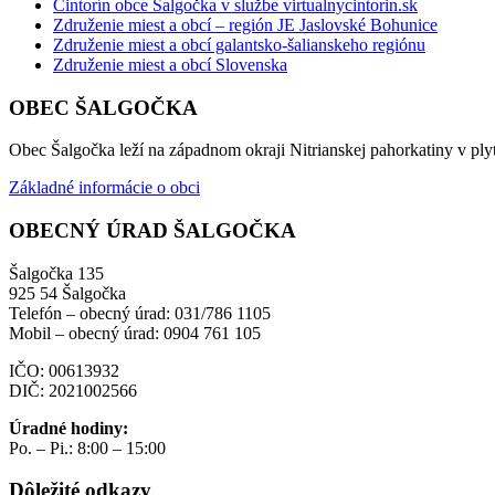
Cintorín obce Šalgočka v službe virtualnycintorin.sk
Združenie miest a obcí – región JE Jaslovské Bohunice
Združenie miest a obcí galantsko-šalianskeho regiónu
Združenie miest a obcí Slovenska
OBEC ŠALGOČKA
Obec Šalgočka leží na západnom okraji Nitrianskej pahorkatiny v plyt
Základné informácie o obci
OBECNÝ ÚRAD ŠALGOČKA
Šalgočka 135
925 54 Šalgočka
Telefón – obecný úrad: 031/786 1105
Mobil – obecný úrad: 0904 761 105
IČO: 00613932
DIČ: 2021002566
Úradné hodiny:
Po. – Pi.: 8:00 – 15:00
Dôležité odkazy