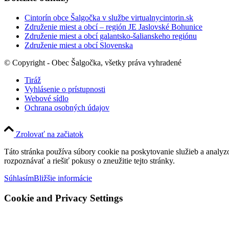
Cintorín obce Šalgočka v službe virtualnycintorin.sk
Združenie miest a obcí – región JE Jaslovské Bohunice
Združenie miest a obcí galantsko-šalianskeho regiónu
Združenie miest a obcí Slovenska
© Copyright - Obec Šalgočka, všetky práva vyhradené
Tiráž
Vyhlásenie o prístupnosti
Webové sídlo
Ochrana osobných údajov
Zrolovať na začiatok
Táto stránka používa súbory cookie na poskytovanie služieb a analyz
rozpoznávať a riešiť pokusy o zneužitie tejto stránky.
Súhlasím
Bližšie informácie
Cookie and Privacy Settings