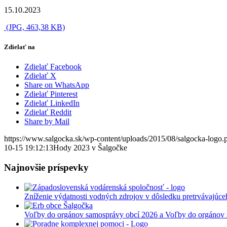
15.10.2023
(JPG, 463,38 KB)
Zdielať na
Zdielať Facebook
Zdielať X
Share on WhatsApp
Zdielať Pinterest
Zdielať LinkedIn
Zdielať Reddit
Share by Mail
https://www.salgocka.sk/wp-content/uploads/2015/08/salgocka-logo.
10-15 19:12:13
Hody 2023 v Šalgočke
Najnovšie príspevky
Zníženie výdatnosti vodných zdrojov v dôsledku pretrvávajúce
Voľby do orgánov samosprávy obcí 2026 a Voľby do orgánov