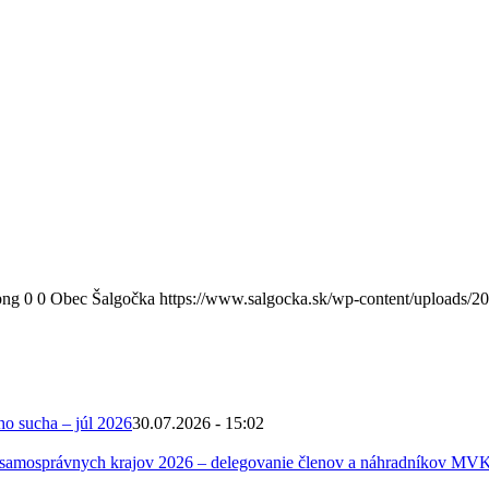
png
0
0
Obec Šalgočka
https://www.salgocka.sk/wp-content/uploads/2
ho sucha – júl 2026
30.07.2026 - 15:02
 samosprávnych krajov 2026 – delegovanie členov a náhradníkov MV