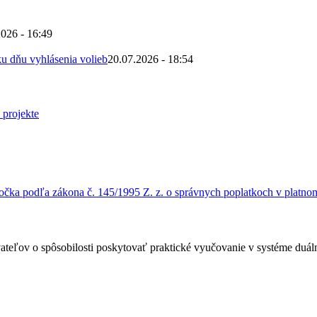
2026 - 16:49
u dňu vyhlásenia volieb
20.07.2026 - 18:54
čka podľa zákona č. 145/1995 Z. z. o správnych poplatkoch v platnom
ateľov o spôsobilosti poskytovať praktické vyučovanie v systéme duá