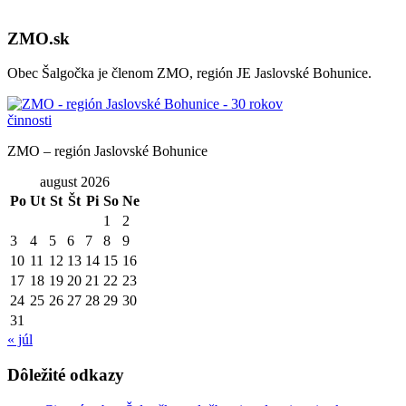
ZMO.sk
Obec Šalgočka je členom ZMO, región JE Jaslovské Bohunice.
ZMO – región Jaslovské Bohunice
august 2026
Po
Ut
St
Št
Pi
So
Ne
1
2
3
4
5
6
7
8
9
10
11
12
13
14
15
16
17
18
19
20
21
22
23
24
25
26
27
28
29
30
31
« júl
Dôležité odkazy