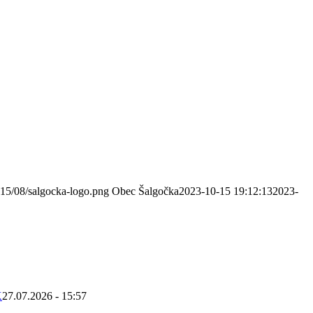
015/08/salgocka-logo.png
Obec Šalgočka
2023-10-15 19:12:13
2023-
K
27.07.2026 - 15:57