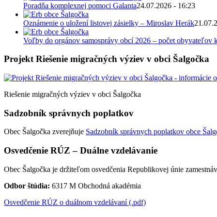
Poradňa komplexnej pomoci Galanta
24.07.2026 - 16:23
Oznámenie o uložení listovej zásielky – Miroslav Herák
21.07.
Voľby do orgánov samosprávy obcí 2026 – počet obyvateľov k
Projekt Riešenie migračných výziev v obci Šalgočka
Riešenie migračných výziev v obci Šalgočka
Sadzobník správnych poplatkov
Obec Šalgočka zverejňuje
Sadzobník správnych poplatkov obce Šalgo
Osvedčenie RÚZ – Duálne vzdelávanie
Obec Šalgočka je držiteľom osvedčenia Republikovej únie zamestnáv
Odbor štúdia:
6317 M Obchodná akadémia
Osvedčenie RÚZ o duálnom vzdelávaní (.pdf)