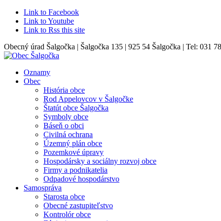
Link to Facebook
Link to Youtube
Link to Rss this site
Obecný úrad Šalgočka | Šalgočka 135 | 925 54 Šalgočka | Tel: 031 7
Oznamy
Obec
História obce
Rod Appelovcov v Šalgočke
Štatút obce Šalgočka
Symboly obce
Báseň o obci
Civilná ochrana
Územný plán obce
Pozemkové úpravy
Hospodársky a sociálny rozvoj obce
Firmy a podnikatelia
Odpadové hospodárstvo
Samospráva
Starosta obce
Obecné zastupiteľstvo
Kontrolór obce