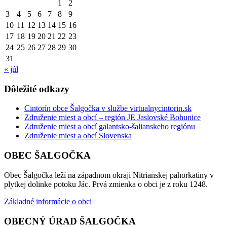
1
2
3
4
5
6
7
8
9
10
11
12
13
14
15
16
17
18
19
20
21
22
23
24
25
26
27
28
29
30
31
« júl
Dôležité odkazy
Cintorín obce Šalgočka v službe virtualnycintorin.sk
Združenie miest a obcí – región JE Jaslovské Bohunice
Združenie miest a obcí galantsko-šalianskeho regiónu
Združenie miest a obcí Slovenska
OBEC ŠALGOČKA
Obec Šalgočka leží na západnom okraji Nitrianskej pahorkatiny v
plytkej dolinke potoku Jác. Prvá zmienka o obci je z roku 1248.
Základné informácie o obci
OBECNÝ ÚRAD ŠALGOČKA