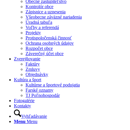
Obecné zastupiteľstvo
Kontrolór obce
Zápisnice a uznesenia
Všeobecne záväzné nariadenia
Úradná tabuľa
Voľby a referendá
Projekty
Protispoločenská činnosť
Ochrana osobných údajov
Rozpočet obce
Záverečný účet obce
Zverejňovanie
Faktúry
Zmluvy
Objednávky
Kultúra a šport
Kultúrne a športové podujatia
Farské oznamy
TJ Poľnohospodár
Fotogalérie
Kontakty
Vyhľadávanie
Menu
Menu