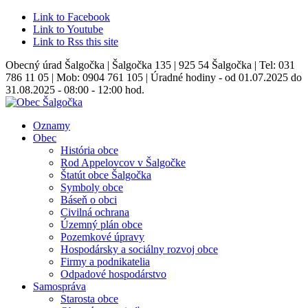
Link to Facebook
Link to Youtube
Link to Rss this site
Obecný úrad Šalgočka | Šalgočka 135 | 925 54 Šalgočka | Tel: 031
786 11 05 | Mob: 0904 761 105 | Úradné hodiny - od 01.07.2025 do
31.08.2025 - 08:00 - 12:00 hod.
Oznamy
Obec
História obce
Rod Appelovcov v Šalgočke
Štatút obce Šalgočka
Symboly obce
Báseň o obci
Civilná ochrana
Územný plán obce
Pozemkové úpravy
Hospodársky a sociálny rozvoj obce
Firmy a podnikatelia
Odpadové hospodárstvo
Samospráva
Starosta obce