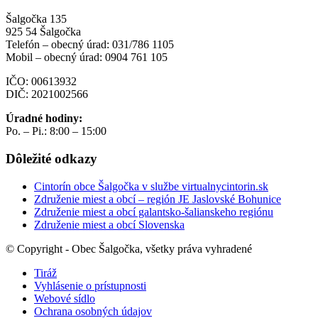
Šalgočka 135
925 54 Šalgočka
Telefón – obecný úrad: 031/786 1105
Mobil – obecný úrad: 0904 761 105
IČO: 00613932
DIČ: 2021002566
Úradné hodiny:
Po. – Pi.: 8:00 – 15:00
Dôležité odkazy
Cintorín obce Šalgočka v službe virtualnycintorin.sk
Združenie miest a obcí – región JE Jaslovské Bohunice
Združenie miest a obcí galantsko-šalianskeho regiónu
Združenie miest a obcí Slovenska
© Copyright - Obec Šalgočka, všetky práva vyhradené
Tiráž
Vyhlásenie o prístupnosti
Webové sídlo
Ochrana osobných údajov