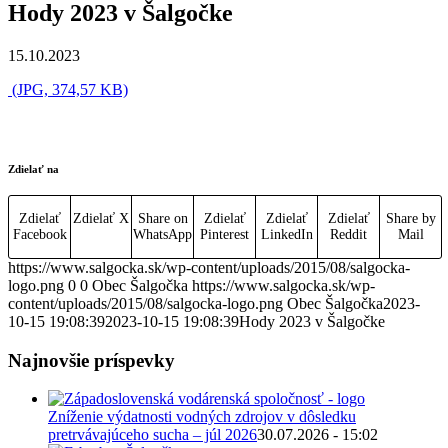
Hody 2023 v Šalgočke
15.10.2023
(JPG, 374,57 KB)
Zdielať na
Zdielať
Zdielať X
Share on
Zdielať
Zdielať
Zdielať
Share by
Facebook
WhatsApp
Pinterest
LinkedIn
Reddit
Mail
https://www.salgocka.sk/wp-content/uploads/2015/08/salgocka-
logo.png
0
0
Obec Šalgočka
https://www.salgocka.sk/wp-
content/uploads/2015/08/salgocka-logo.png
Obec Šalgočka
2023-
10-15 19:08:39
2023-10-15 19:08:39
Hody 2023 v Šalgočke
Najnovšie príspevky
Zníženie výdatnosti vodných zdrojov v dôsledku
pretrvávajúceho sucha – júl 2026
30.07.2026 - 15:02