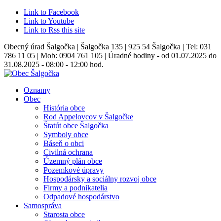
Link to Facebook
Link to Youtube
Link to Rss this site
Obecný úrad Šalgočka | Šalgočka 135 | 925 54 Šalgočka | Tel: 031
786 11 05 | Mob: 0904 761 105 | Úradné hodiny - od 01.07.2025 do
31.08.2025 - 08:00 - 12:00 hod.
Oznamy
Obec
História obce
Rod Appelovcov v Šalgočke
Štatút obce Šalgočka
Symboly obce
Báseň o obci
Civilná ochrana
Územný plán obce
Pozemkové úpravy
Hospodársky a sociálny rozvoj obce
Firmy a podnikatelia
Odpadové hospodárstvo
Samospráva
Starosta obce