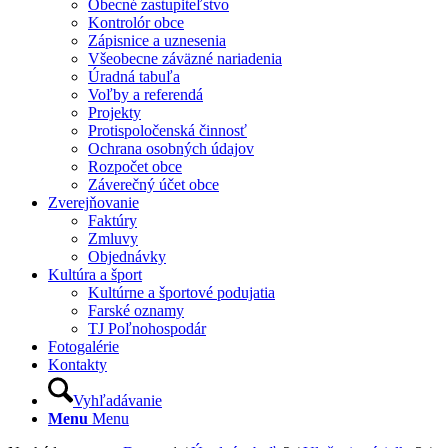
Obecné zastupiteľstvo
Kontrolór obce
Zápisnice a uznesenia
Všeobecne záväzné nariadenia
Úradná tabuľa
Voľby a referendá
Projekty
Protispoločenská činnosť
Ochrana osobných údajov
Rozpočet obce
Záverečný účet obce
Zverejňovanie
Faktúry
Zmluvy
Objednávky
Kultúra a šport
Kultúrne a športové podujatia
Farské oznamy
TJ Poľnohospodár
Fotogalérie
Kontakty
Vyhľadávanie
Menu
Menu