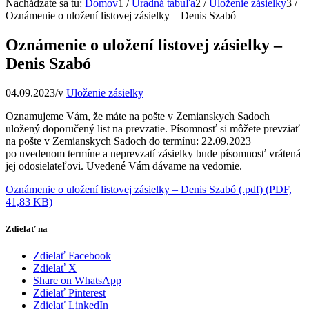
Nachádzate sa tu:
Domov
1
/
Úradná tabuľa
2
/
Uloženie zásielky
3
/
Oznámenie o uložení listovej zásielky – Denis Szabó
Oznámenie o uložení listovej zásielky –
Denis Szabó
04.09.2023
/
v
Uloženie zásielky
Oznamujeme Vám, že máte na pošte v Zemianskych Sadoch
uložený doporučený list na prevzatie. Písomnosť si môžete prevziať
na pošte v Zemianskych Sadoch do termínu: 22.09.2023
po uvedenom termíne a neprevzatí zásielky bude písomnosť vrátená
jej odosielateľovi. Uvedené Vám dávame na vedomie.
Oznámenie o uložení listovej zásielky – Denis Szabó (.pdf) (PDF,
41,83 KB)
Zdielať na
Zdielať Facebook
Zdielať X
Share on WhatsApp
Zdielať Pinterest
Zdielať LinkedIn