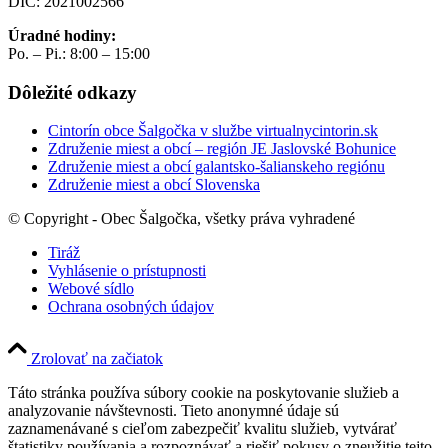
DIČ: 2021002566
Úradné hodiny:
Po. – Pi.: 8:00 – 15:00
Dôležité odkazy
Cintorín obce Šalgočka v službe virtualnycintorin.sk
Združenie miest a obcí – región JE Jaslovské Bohunice
Združenie miest a obcí galantsko-šalianskeho regiónu
Združenie miest a obcí Slovenska
© Copyright - Obec Šalgočka, všetky práva vyhradené
Tiráž
Vyhlásenie o prístupnosti
Webové sídlo
Ochrana osobných údajov
Zrolovať na začiatok
Táto stránka používa súbory cookie na poskytovanie služieb a
analyzovanie návštevnosti. Tieto anonymné údaje sú
zaznamenávané s cieľom zabezpečiť kvalitu služieb, vytvárať
štatistiky používania a rozpoznávať a riešiť pokusy o zneužitie tejto