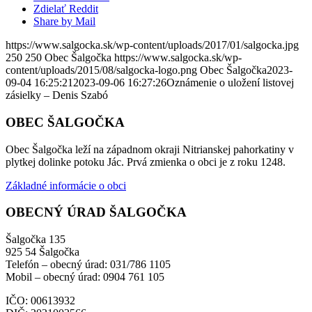
Zdielať Reddit
Share by Mail
https://www.salgocka.sk/wp-content/uploads/2017/01/salgocka.jpg
250
250
Obec Šalgočka
https://www.salgocka.sk/wp-
content/uploads/2015/08/salgocka-logo.png
Obec Šalgočka
2023-
09-04 16:25:21
2023-09-06 16:27:26
Oznámenie o uložení listovej
zásielky – Denis Szabó
OBEC ŠALGOČKA
Obec Šalgočka leží na západnom okraji Nitrianskej pahorkatiny v
plytkej dolinke potoku Jác. Prvá zmienka o obci je z roku 1248.
Základné informácie o obci
OBECNÝ ÚRAD ŠALGOČKA
Šalgočka 135
925 54 Šalgočka
Telefón – obecný úrad: 031/786 1105
Mobil – obecný úrad: 0904 761 105
IČO: 00613932