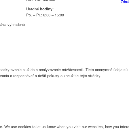
Zdru
Úradné hodiny:
Po. – Pi.: 8:00 – 15:00
ráva vyhradené
 poskytovanie služieb a analyzovanie návštevnosti. Tieto anonymné údaje s
ívania a rozpoznávať a riešiť pokusy o zneužitie tejto stránky.
. We use cookies to let us know when you visit our websites, how you interac