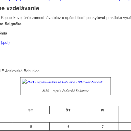
e vzdelávanie
 Republikovej únie zamestnávateľov o spôsobilosti poskytovať praktické vy
ad Šalgočka.
émia
(.pdf)
JE Jaslovské Bohunice.
ZMO – región Jaslovské Bohunice
ST
ŠT
PI
5
6
7