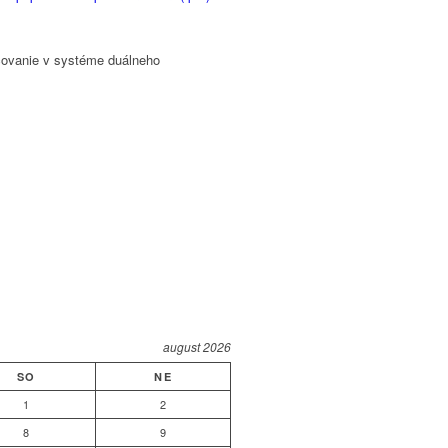
učovanie v systéme duálneho
august 2026
SO
NE
1
2
8
9