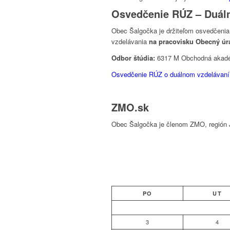
Osvedčenie RÚZ – Duáln
Obec Šalgočka je držiteľom osvedčenia
vzdelávania
na pracovisku Obecný úr
Odbor štúdia:
6317 M Obchodná akad
Osvedčenie RÚZ o duálnom vzdelávaní 
ZMO.sk
Obec Šalgočka je členom ZMO, región 
PO
UT
3
4