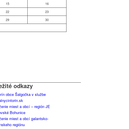
15
16
22
23
29
30
ežité odkazy
orín obce Šalgočka v službe
alnycintorin.sk
ženie miest a obcí – región JE
ovské Bohunice
ženie miest a obcí galantsko-
anskeho regiónu