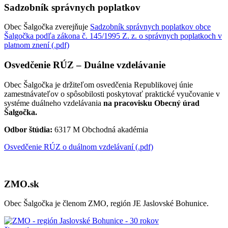
Sadzobník správnych poplatkov
Obec Šalgočka zverejňuje
Sadzobník správnych poplatkov obce
Šalgočka podľa zákona č. 145/1995 Z. z. o správnych poplatkoch v
platnom znení (.pdf)
Osvedčenie RÚZ – Duálne vzdelávanie
Obec Šalgočka je držiteľom osvedčenia Republikovej únie
zamestnávateľov o spôsobilosti poskytovať praktické vyučovanie v
systéme duálneho vzdelávania
na pracovisku Obecný úrad
Šalgočka.
Odbor štúdia:
6317 M Obchodná akadémia
Osvedčenie RÚZ o duálnom vzdelávaní (.pdf)
ZMO.sk
Obec Šalgočka je členom ZMO, región JE Jaslovské Bohunice.