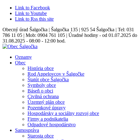
Link to Facebook
Link to Youtube
Link to Rss this site
Obecný úrad Šalgočka | Šalgočka 135 | 925 54 Šalgočka | Tel: 031
786 11 05 | Mob: 0904 761 105 | Úradné hodiny - od 01.07.2025 do
31.08.2025 - 08:00 - 12:00 hod.
Oznamy
Obec
História obce
Rod Appelovcov v Šalgočke
Štatút obce Šalgočka
Symboly obce
Báseň o obci
Civilná ochrana
Územný plán obce
Pozemkové úpravy
Hospodársky a sociálny rozvoj obce
Firmy a podnikatelia
Odpadové hospodárstvo
Samospráva
Starosta obce