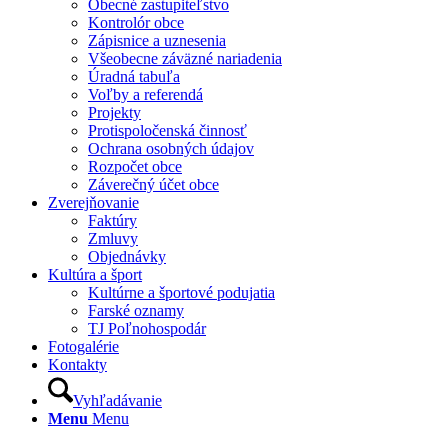
Obecné zastupiteľstvo
Kontrolór obce
Zápisnice a uznesenia
Všeobecne záväzné nariadenia
Úradná tabuľa
Voľby a referendá
Projekty
Protispoločenská činnosť
Ochrana osobných údajov
Rozpočet obce
Záverečný účet obce
Zverejňovanie
Faktúry
Zmluvy
Objednávky
Kultúra a šport
Kultúrne a športové podujatia
Farské oznamy
TJ Poľnohospodár
Fotogalérie
Kontakty
Vyhľadávanie
Menu
Menu