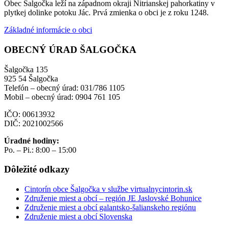
Obec Šalgočka leží na západnom okraji Nitrianskej pahorkatiny v
plytkej dolinke potoku Jác. Prvá zmienka o obci je z roku 1248.
Základné informácie o obci
OBECNÝ ÚRAD ŠALGOČKA
Šalgočka 135
925 54 Šalgočka
Telefón – obecný úrad: 031/786 1105
Mobil – obecný úrad: 0904 761 105
IČO: 00613932
DIČ: 2021002566
Úradné hodiny:
Po. – Pi.: 8:00 – 15:00
Dôležité odkazy
Cintorín obce Šalgočka v službe virtualnycintorin.sk
Združenie miest a obcí – región JE Jaslovské Bohunice
Združenie miest a obcí galantsko-šalianskeho regiónu
Združenie miest a obcí Slovenska