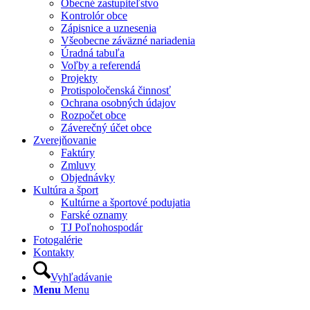
Obecné zastupiteľstvo
Kontrolór obce
Zápisnice a uznesenia
Všeobecne záväzné nariadenia
Úradná tabuľa
Voľby a referendá
Projekty
Protispoločenská činnosť
Ochrana osobných údajov
Rozpočet obce
Záverečný účet obce
Zverejňovanie
Faktúry
Zmluvy
Objednávky
Kultúra a šport
Kultúrne a športové podujatia
Farské oznamy
TJ Poľnohospodár
Fotogalérie
Kontakty
Vyhľadávanie
Menu
Menu