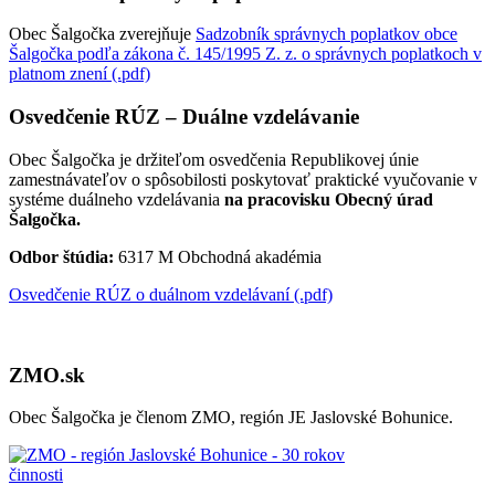
Obec Šalgočka zverejňuje
Sadzobník správnych poplatkov obce
Šalgočka podľa zákona č. 145/1995 Z. z. o správnych poplatkoch v
platnom znení (.pdf)
Osvedčenie RÚZ – Duálne vzdelávanie
Obec Šalgočka je držiteľom osvedčenia Republikovej únie
zamestnávateľov o spôsobilosti poskytovať praktické vyučovanie v
systéme duálneho vzdelávania
na pracovisku Obecný úrad
Šalgočka.
Odbor štúdia:
6317 M Obchodná akadémia
Osvedčenie RÚZ o duálnom vzdelávaní (.pdf)
ZMO.sk
Obec Šalgočka je členom ZMO, región JE Jaslovské Bohunice.