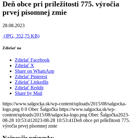
Deň obce pri príležitosti 775. výročia
prvej písomnej zmie
28.08.2023
(JPG, 352,75 KB)
Zdielať na
Zdielať Facebook
Zdielať X
Share on WhatsApp
Zdielať Pinterest
Zdielať LinkedIn
Zdielať Reddit
Share by Mail
https://www.salgocka.sk/wp-content/uploads/2015/08/salgocka-
logo.png
0
0
Obec Šalgočka
https://www.salgocka.sk/wp-
content/uploads/2015/08/salgocka-logo.png
Obec Šalgočka
2023-
08-28 10:53:41
2023-08-28 10:53:41
Deň obce pri príležitosti 775.
výročia prvej písomnej zmie
Najnovšie príspevky