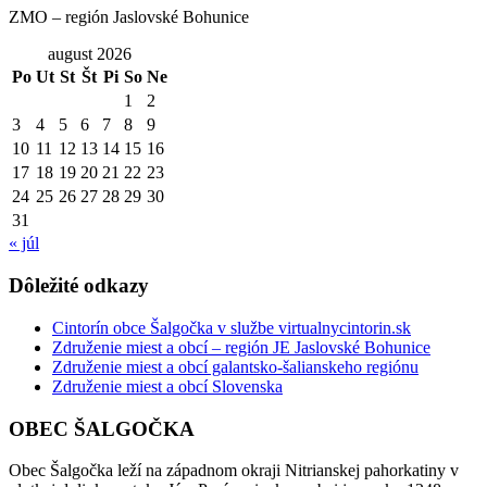
ZMO – región Jaslovské Bohunice
august 2026
Po
Ut
St
Št
Pi
So
Ne
1
2
3
4
5
6
7
8
9
10
11
12
13
14
15
16
17
18
19
20
21
22
23
24
25
26
27
28
29
30
31
« júl
Dôležité odkazy
Cintorín obce Šalgočka v službe virtualnycintorin.sk
Združenie miest a obcí – región JE Jaslovské Bohunice
Združenie miest a obcí galantsko-šalianskeho regiónu
Združenie miest a obcí Slovenska
OBEC ŠALGOČKA
Obec Šalgočka leží na západnom okraji Nitrianskej pahorkatiny v