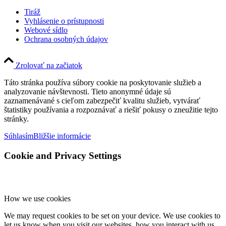
Tiráž
Vyhlásenie o prístupnosti
Webové sídlo
Ochrana osobných údajov
Zrolovať na začiatok
Táto stránka používa súbory cookie na poskytovanie služieb a
analyzovanie návštevnosti. Tieto anonymné údaje sú
zaznamenávané s cieľom zabezpečiť kvalitu služieb, vytvárať
štatistiky používania a rozpoznávať a riešiť pokusy o zneužitie tejto
stránky.
Súhlasím
Bližšie informácie
Cookie and Privacy Settings
How we use cookies
We may request cookies to be set on your device. We use cookies to
let us know when you visit our websites, how you interact with us,