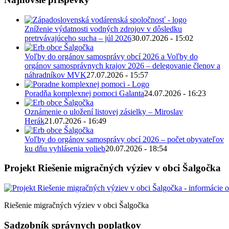
Zníženie výdatnosti vodných zdrojov v dôsledku
pretrvávajúceho sucha – júl 2026
30.07.2026 - 15:02
Voľby do orgánov samosprávy obcí 2026 a Voľby do
orgánov samosprávnych krajov 2026 – delegovanie členov a
náhradníkov MVK
27.07.2026 - 15:57
Poradňa komplexnej pomoci Galanta
24.07.2026 - 16:23
Oznámenie o uložení listovej zásielky – Miroslav
Herák
21.07.2026 - 16:49
Voľby do orgánov samosprávy obcí 2026 – počet obyvateľov
ku dňu vyhlásenia volieb
20.07.2026 - 18:54
Projekt Riešenie migračných výziev v obci Šalgočka
Riešenie migračných výziev v obci Šalgočka
Sadzobník správnych poplatkov