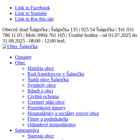
Link to Facebook
Link to Youtube
Link to Rss this site
Obecný úrad Šalgočka | Šalgočka 135 | 925 54 Šalgočka | Tel: 031
786 11 05 | Mob: 0904 761 105 | Úradné hodiny - od 01.07.2025 do
31.08.2025 - 08:00 - 12:00 hod.
Oznamy
Obec
História obce
Rod Appelovcov v Šalgočke
Štatút obce Šalgočka
Symboly obce
Báseň o obci
Civilná ochrana
Územný plán obce
Pozemkové úpravy
Hospodársky a sociálny rozvoj obce
Firmy a podnikatelia
Odpadové hospodárstvo
Samospráva
Starosta obce