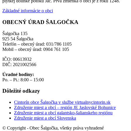
plytkej dolinke potoku Jác. Prvá zmienka o obci je z roku 1248.
Základné informácie o obci
OBECNÝ ÚRAD ŠALGOČKA
Šalgočka 135
925 54 Šalgočka
Telefón – obecný úrad: 031/786 1105
Mobil – obecný úrad: 0904 761 105
IČO: 00613932
DIČ: 2021002566
Úradné hodiny:
Po. – Pi.: 8:00 – 15:00
Dôležité odkazy
Cintorín obce Šalgočka v službe virtualnycintorin.sk
Združenie miest a obcí – región JE Jaslovské Bohunice
Združenie miest a obcí galantsko-šalianskeho regiónu
Združenie miest a obcí Slovenska
© Copyright - Obec Šalgočka, všetky práva vyhradené