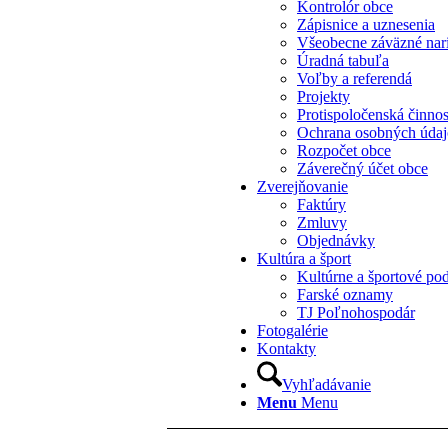
Kontrolór obce
Zápisnice a uznesenia
Všeobecne záväzné nar
Úradná tabuľa
Voľby a referendá
Projekty
Protispoločenská činno
Ochrana osobných úda
Rozpočet obce
Záverečný účet obce
Zverejňovanie
Faktúry
Zmluvy
Objednávky
Kultúra a šport
Kultúrne a športové pod
Farské oznamy
TJ Poľnohospodár
Fotogalérie
Kontakty
Vyhľadávanie
Menu
Menu