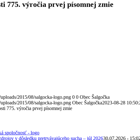
sti 775. výročia prvej písomnej zmie
/uploads/2015/08/salgocka-logo.png
0
0
Obec Šalgočka
/uploads/2015/08/salgocka-logo.png
Obec Šalgočka
2023-08-28 10:50:
osti 775. výročia prvej písomnej zmie
zdrojov v dôsledku pretrvávajúceho sucha – júl 2026
30.07.2026 - 15:0