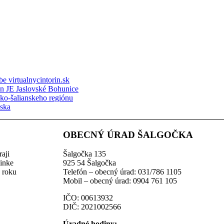
e virtualnycintorin.sk
ón JE Jaslovské Bohunice
sko-šalianskeho regiónu
nska
OBECNÝ ÚRAD ŠALGOČKA
aji
Šalgočka 135
linke
925 54 Šalgočka
z roku
Telefón – obecný úrad: 031/786 1105
Mobil – obecný úrad: 0904 761 105
IČO: 00613932
DIČ: 2021002566
Úradné hodiny: