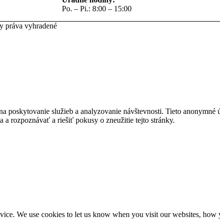
Po. – Pi.: 8:00 – 15:00
ky práva vyhradené
na poskytovanie služieb a analyzovanie návštevnosti. Tieto anonymné
ia a rozpoznávať a riešiť pokusy o zneužitie tejto stránky.
ice. We use cookies to let us know when you visit our websites, how yo