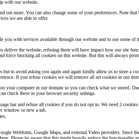
ip with our website.
 find out more. You can also change some of your preferences. Note tha
ces we are able to offer.
de you with services available through our website and to use some of it
 to deliver the website, refusing them will have impact how our site fun
d force blocking all cookies on this website. But this will always pro
s but to avoid asking you again and again kindly allow us to store a cook
xperience. If you refuse cookies we will remove all set cookies in our do
s on your computer in our domain so you can check what we stored. Due
an check these in your browser security settings.
ge bar and refuse all cookies if you do not opt in. We need 2 cookies t
r window or new a tab.
ies.
 Google Webfonts, Google Maps, and external Video providers. Since the
ere. Please be aware that this might heavily reduce the functionality a