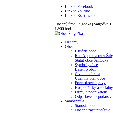
Link to Facebook
Link to Youtube
Link to Rss this site
Obecný úrad Šalgočka | Šalgočka 135
12:00 hod.
Oznamy
Obec
História obce
Rod Appelovcov v Šal
Štatút obce Šalgočka
Symboly obce
Báseň o obci
Civilná ochrana
Územný plán obce
Pozemkové úpravy
Hospodársky a sociálny
Firmy a podnikatelia
Odpadové hospodárstv
Samospráva
Starosta obce
Obecné zastupiteľstvo