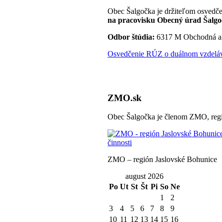
Obec Šalgočka je držiteľom osvedče
na pracovisku Obecný úrad Šalgo
Odbor štúdia:
6317 M Obchodná a
Osvedčenie RÚZ o duálnom vzdeláva
ZMO.sk
Obec Šalgočka je členom ZMO, regi
ZMO – región Jaslovské Bohunice
august 2026
Po
Ut
St
Št
Pi
So
Ne
1
2
3
4
5
6
7
8
9
10
11
12
13
14
15
16