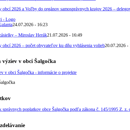
 obcí 2026 a Voľby do orgánov samosprávnych krajov 2026 – deleg
Galanta
24.07.2026 - 16:23
zásielky – Miroslav Herák
21.07.2026 - 16:49
obcí 2026 – počet obyvateľov ku dňu vyhlásenia volieb
20.07.2026 -
 výziev v obci Šalgočka
Šalgočka
atkov
 správnych poplatkov obce Šalgočka podľa zákona č. 145/1995 Z. z. o
zdelávanie