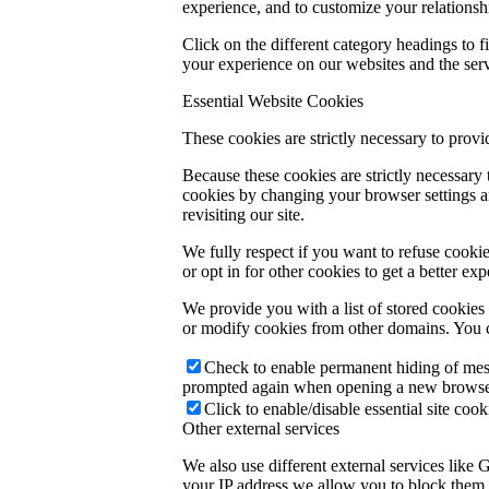
experience, and to customize your relationsh
Click on the different category headings to
your experience on our websites and the servi
Essential Website Cookies
These cookies are strictly necessary to provi
Because these cookies are strictly necessary
cookies by changing your browser settings an
revisiting our site.
We fully respect if you want to refuse cookie
or opt in for other cookies to get a better e
We provide you with a list of stored cookie
or modify cookies from other domains. You c
Check to enable permanent hiding of messa
prompted again when opening a new browse
Click to enable/disable essential site cook
Other external services
We also use different external services like
your IP address we allow you to block them h