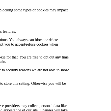
t blocking some types of cookies may impact
s features.
ctions. You always can block or delete
mpt you to accept/refuse cookies when
ie for that. You are free to opt out any time
main.
 to security reasons we are not able to show
o store this setting. Otherwise you will be
se providers may collect personal data like
nd appearance of our site. Changes will take