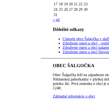
17
18
19
20
21
22
23
24
25
26
27
28
29
30
31
« júl
Dôležité odkazy
Cintorín obce Šalgočka v služb
Združenie miest a obcí – regi
Združenie miest a obcí galant
Združenie miest a obcí Slove
OBEC ŠALGOČKA
Obec Šalgočka leží na západnom okr
Nitrianskej pahorkatiny v plytkej do
potoku Jác. Prvá zmienka o obci je 
1248.
Základné informácie o obci