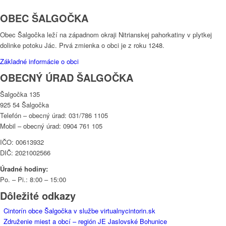
OBEC ŠALGOČKA
Obec Šalgočka leží na západnom okraji Nitrianskej pahorkatiny v plytkej
dolinke potoku Jác. Prvá zmienka o obci je z roku 1248.
Základné informácie o obci
OBECNÝ ÚRAD ŠALGOČKA
Šalgočka 135
925 54 Šalgočka
Telefón – obecný úrad: 031/786 1105
Mobil – obecný úrad: 0904 761 105
IČO: 00613932
DIČ: 2021002566
Úradné hodiny:
Po. – Pi.: 8:00 – 15:00
Dôležité odkazy
Cintorín obce Šalgočka v službe virtualnycintorin.sk
Združenie miest a obcí – región JE Jaslovské Bohunice