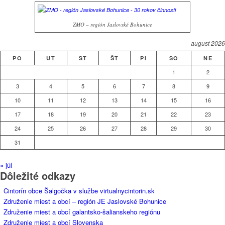
ZMO – región Jaslovské Bohunice
august 2026
PO
UT
ST
ŠT
PI
SO
NE
1
2
3
4
5
6
7
8
9
10
11
12
13
14
15
16
17
18
19
20
21
22
23
24
25
26
27
28
29
30
31
« júl
Dôležité odkazy
Cintorín obce Šalgočka v službe virtualnycintorin.sk
Združenie miest a obcí – región JE Jaslovské Bohunice
Združenie miest a obcí galantsko-šalianskeho regiónu
Združenie miest a obcí Slovenska