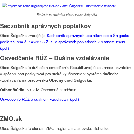
Riešenie migračných výziev v obci Šalgočka
Sadzobník správnych poplatkov
Obec Šalgočka zverejňuje
Sadzobník správnych poplatkov obce Šalgočka
podľa zákona č. 145/1995 Z. z. o správnych poplatkoch v platnom znení
(.pdf)
Osvedčenie RÚZ – Duálne vzdelávanie
Obec Šalgočka je držiteľom osvedčenia Republikovej únie zamestnávateľov
o spôsobilosti poskytovať praktické vyučovanie v systéme duálneho
vzdelávania
na pracovisku Obecný úrad Šalgočka.
Odbor štúdia:
6317 M Obchodná akadémia
Osvedčenie RÚZ o duálnom vzdelávaní (.pdf)
ZMO.sk
Obec Šalgočka je členom ZMO, región JE Jaslovské Bohunice.