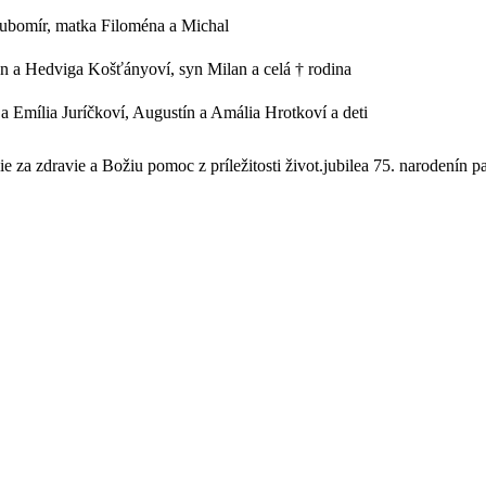
ubomír, matka Filoména a Michal
án a Hedviga Košťányoví, syn Milan a celá † rodina
a Emília Juríčkoví, Augustín a Amália Hrotkoví a deti
 za zdravie a Božiu pomoc z príležitosti život.jubilea 75. narodenín 