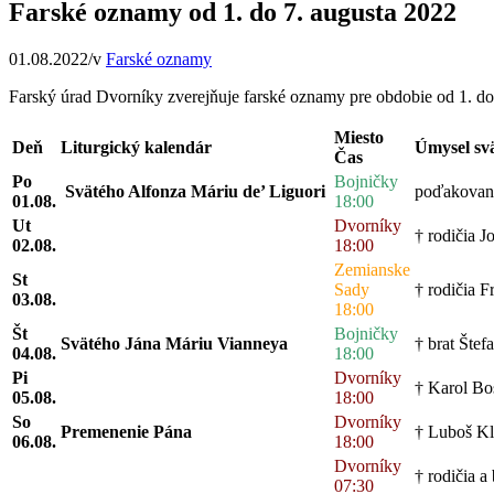
Farské oznamy od 1. do 7. augusta 2022
01.08.2022
/
v
Farské oznamy
Farský úrad Dvorníky zverejňuje farské oznamy pre obdobie od 1. do
Miesto
Deň
Liturgický kalendár
Úmysel sv
Čas
Po
Bojničky
Svätého Alfonza Máriu de’ Liguori
poďakovani
01.08.
18:00
Ut
Dvorníky
† rodičia Jo
02.08.
18:00
Zemianske
St
Sady
† rodičia F
03.08.
18:00
Št
Bojničky
Svätého Jána Máriu Vianneya
† brat Šte
04.08.
18:00
Pi
Dvorníky
† Karol Bos
05.08.
18:00
So
Dvorníky
Premenenie Pána
† Luboš Kl
06.08.
18:00
Dvorníky
† rodičia a
07:30