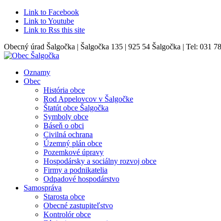
Link to Facebook
Link to Youtube
Link to Rss this site
Obecný úrad Šalgočka | Šalgočka 135 | 925 54 Šalgočka | Tel: 031 7
Oznamy
Obec
História obce
Rod Appelovcov v Šalgočke
Štatút obce Šalgočka
Symboly obce
Báseň o obci
Civilná ochrana
Územný plán obce
Pozemkové úpravy
Hospodársky a sociálny rozvoj obce
Firmy a podnikatelia
Odpadové hospodárstvo
Samospráva
Starosta obce
Obecné zastupiteľstvo
Kontrolór obce