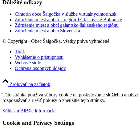
Dôležité odkazy
Cintorín obce Šalgočka v službe virtualnycintorin.sk
Združenie miest a obcí – región JE Jaslovské Bohunice
Združenie miest a obcí galantsko-šalianskeho regiónu
Združenie miest a obcí Slovenska
© Copyright - Obec Šalgočka, všetky práva vyhradené
Tiráž
Vyhlásenie o prístupnosti
Webové sídlo
Ochrana osobných údajov
Zrolovať na začiatok
Táto stránka používa súbory cookie na poskytovanie služieb a analyz
rozpoznávať a riešiť pokusy o zneužitie tejto stránky.
Súhlasím
Bližšie informácie
Cookie and Privacy Settings