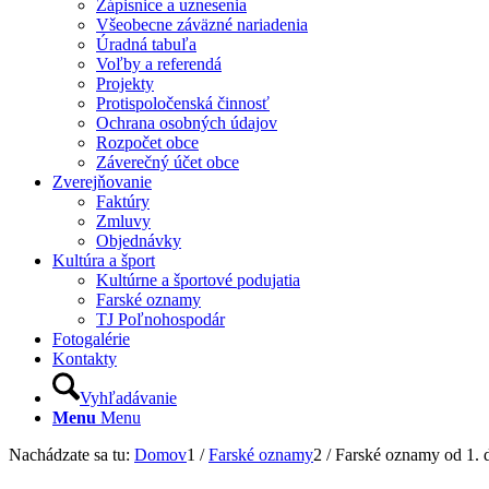
Zápisnice a uznesenia
Všeobecne záväzné nariadenia
Úradná tabuľa
Voľby a referendá
Projekty
Protispoločenská činnosť
Ochrana osobných údajov
Rozpočet obce
Záverečný účet obce
Zverejňovanie
Faktúry
Zmluvy
Objednávky
Kultúra a šport
Kultúrne a športové podujatia
Farské oznamy
TJ Poľnohospodár
Fotogalérie
Kontakty
Vyhľadávanie
Menu
Menu
Nachádzate sa tu:
Domov
1
/
Farské oznamy
2
/
Farské oznamy od 1. 