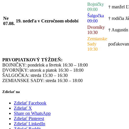
Bojničky
† manžel Ľ
09:00
Šalgočka
Ne
† rodičia J
19. nedeľa v Cezročnom období
09:00
07.08.
Dvorníky
† Augustín 
10:30
Zemianske
Sady
poďakovanie
10:30
PRVOPIATKOVÝ TÝŽDEŇ:
BOJNIČKY: pondelok a štvrtok 16:30 – 18:00
DVORNÍKY: utorok a piatok 16:30 – 18:00
ŠALGOČKA: streda 15:30 – 16:30
ZEMIANSKE SADY: streda 16:30 – 18:00
Zdielať na
Zdielať Facebook
Zdielať X
Share on WhatsApp
Zdielať Pinterest
Zdielať LinkedIn
Zdielať Reddit