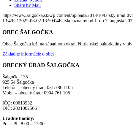
Share by Mail
https://www.salgocka.sk/wp-content/uploads/2018/10/farsky-urad-dvo
13:49:21
2022-08-02 13:50:04
Farské oznamy od 1. do 7. augusta 202
OBEC ŠALGOČKA
Obec Šalgočka leží na západnom okraji Nitrianskej pahorkatiny v plyt
Základné informácie o obci
OBECNÝ ÚRAD ŠALGOČKA
Šalgočka 135
925 54 Šalgočka
Telefón – obecný úrad: 031/786 1105
Mobil – obecný úrad: 0904 761 105
IČO: 00613932
DIČ: 2021002566
Úradné hodiny:
Po. – Pi.: 8:00 – 15:00