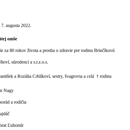
 7. augusta 2022.
ätej omše
e za 80 rokov života a prosba o zdravie pre rodinu Brinčíkovú
štoví, súrodenci a s.r.z.o.s.
rantišek a Rozália Crhlíkoví, sestry, švagrovia a celá † rodina
fan Nagy
orád a rodičia
ajdáč
 brat Ľubomír