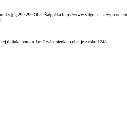
rniky.jpg
290
290
Obec Šalgočka
https://www.salgocka.sk/wp-content
2
kej dolinke potoku Jác. Prvá zmienka o obci je z roku 1248.