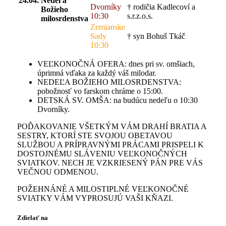
24.04.
Nedeľa
Dvorníky
† rodičia Kadlecoví a
Božieho
10:30
s.r.z.o.s.
milosrdenstva
Zemianske
Sady
† syn Bohuš Tkáč
10:30
VEĽKONOČNÁ OFERA: dnes pri sv. omšiach,
úprimná vďaka za každý váš milodar.
NEDEĽA BOŽIEHO MILOSRDENSTVA:
pobožnosť vo farskom chráme o 15:00.
DETSKÁ SV. OMŠA: na budúcu nedeľu o 10:30
Dvorníky.
POĎAKOVANIE VŠETKÝM VÁM DRAHÍ BRATIA A
SESTRY, KTORÍ STE SVOJOU OBETAVOU
SLUŽBOU A PRÍPRAVNÝMI PRÁCAMI PRISPELI K
DOSTOJNÉMU SLÁVENIU VEĽKONOČNÝCH
SVIATKOV. NECH JE VZKRIESENÝ PÁN PRE VÁS
VEČNOU ODMENOU.
POŽEHNÁNÉ A MILOSTIPLNÉ VEĽKONOČNÉ
SVIATKY VÁM VYPROSUJÚ VAŠI KŇAZI.
Zdielať na