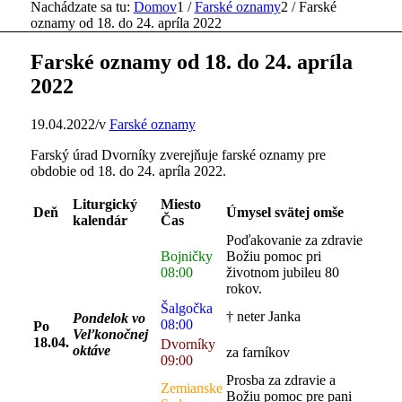
Nachádzate sa tu:
Domov
1
/
Farské oznamy
2
/
Farské
oznamy od 18. do 24. apríla 2022
Farské oznamy od 18. do 24. apríla
2022
19.04.2022
/
v
Farské oznamy
Farský úrad Dvorníky zverejňuje farské oznamy pre
obdobie od 18. do 24. apríla 2022.
Liturgický
Miesto
Deň
Úmysel svätej omše
kalendár
Čas
Poďakovanie za zdravie
Bojničky
Božiu pomoc pri
08:00
životnom jubileu 80
rokov.
Šalgočka
† neter Janka
Pondelok vo
08:00
Po
Veľkonočnej
18.04.
Dvorníky
oktáve
za farníkov
09:00
Prosba za zdravie a
Zemianske
Božiu pomoc pre pani