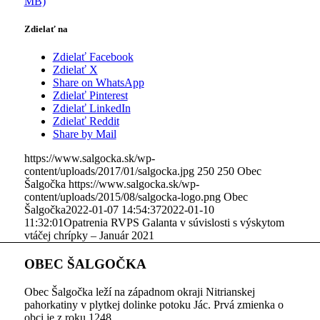
MB)
Zdielať na
Zdielať Facebook
Zdielať X
Share on WhatsApp
Zdielať Pinterest
Zdielať LinkedIn
Zdielať Reddit
Share by Mail
https://www.salgocka.sk/wp-
content/uploads/2017/01/salgocka.jpg
250
250
Obec
Šalgočka
https://www.salgocka.sk/wp-
content/uploads/2015/08/salgocka-logo.png
Obec
Šalgočka
2022-01-07 14:54:37
2022-01-10
11:32:01
Opatrenia RVPS Galanta v súvislosti s výskytom
vtáčej chrípky – Január 2021
OBEC ŠALGOČKA
Obec Šalgočka leží na západnom okraji Nitrianskej
pahorkatiny v plytkej dolinke potoku Jác. Prvá zmienka o
obci je z roku 1248.