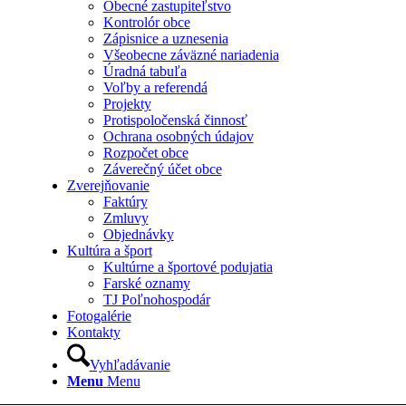
Obecné zastupiteľstvo
Kontrolór obce
Zápisnice a uznesenia
Všeobecne záväzné nariadenia
Úradná tabuľa
Voľby a referendá
Projekty
Protispoločenská činnosť
Ochrana osobných údajov
Rozpočet obce
Záverečný účet obce
Zverejňovanie
Faktúry
Zmluvy
Objednávky
Kultúra a šport
Kultúrne a športové podujatia
Farské oznamy
TJ Poľnohospodár
Fotogalérie
Kontakty
Vyhľadávanie
Menu
Menu