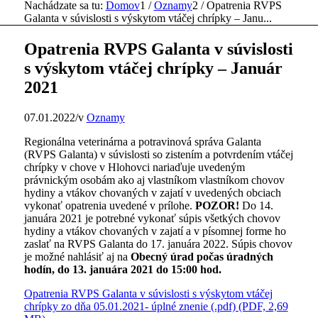
Nachádzate sa tu:
Domov
1
/
Oznamy
2
/
Opatrenia RVPS
Galanta v súvislosti s výskytom vtáčej chrípky – Janu...
Opatrenia RVPS Galanta v súvislosti
s výskytom vtáčej chrípky – Január
2021
07.01.2022
/
v
Oznamy
Regionálna veterinárna a potravinová správa Galanta
(RVPS Galanta) v súvislosti so zistením a potvrdením vtáčej
chrípky v chove v Hlohovci nariaďuje uvedeným
právnickým osobám ako aj vlastníkom vlastníkom chovov
hydiny a vtákov chovaných v zajatí v uvedených obciach
vykonať opatrenia uvedené v prílohe.
POZOR!
Do 14.
januára 2021 je potrebné vykonať súpis všetkých chovov
hydiny a vtákov chovaných v zajatí a v písomnej forme ho
zaslať na RVPS Galanta do 17. januára 2022. Súpis chovov
je možné nahlásiť aj na
Obecný úrad počas úradných
hodín, do 13. januára 2021 do 15:00 hod.
Opatrenia RVPS Galanta v súvislosti s výskytom vtáčej
chrípky zo dňa 05.01.2021- úplné znenie (.pdf) (PDF, 2,69