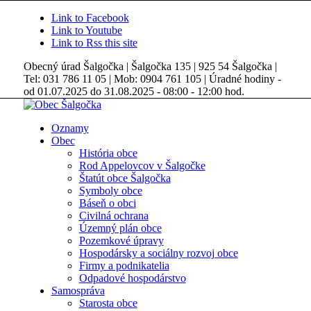
Link to Facebook
Link to Youtube
Link to Rss this site
Obecný úrad Šalgočka | Šalgočka 135 | 925 54 Šalgočka |
Tel: 031 786 11 05 | Mob: 0904 761 105 | Úradné hodiny -
od 01.07.2025 do 31.08.2025 - 08:00 - 12:00 hod.
Oznamy
Obec
História obce
Rod Appelovcov v Šalgočke
Štatút obce Šalgočka
Symboly obce
Báseň o obci
Civilná ochrana
Územný plán obce
Pozemkové úpravy
Hospodársky a sociálny rozvoj obce
Firmy a podnikatelia
Odpadové hospodárstvo
Samospráva
Starosta obce