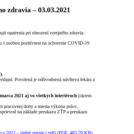
o zdravia – 03.03.2021
jú opatrenia pri ohrození verejného zdravia:
ktu s osobou pozitívnou na ochorenie COVID-19
)
,
edajní. Povolená je odôvodnená návšteva lekára a
marca 2021 aj vo všetkých interiéroch
(okrem
ím pracovnej doby a miesta výkonu práce,
sprievod na základe preukazu ZŤP a preukazu
rca 2021 – úplné znenie (.pdf) (PDF, 483,70 KB)