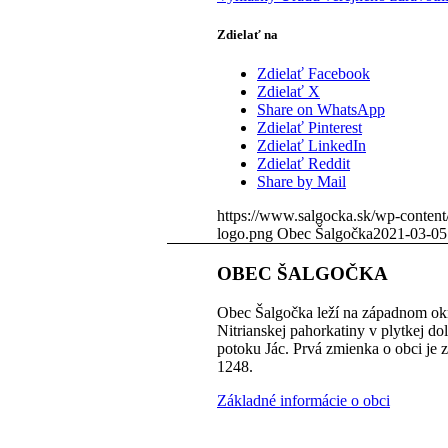
Zdielať na
Zdielať Facebook
Zdielať X
Share on WhatsApp
Zdielať Pinterest
Zdielať LinkedIn
Zdielať Reddit
Share by Mail
https://www.salgocka.sk/wp-content
logo.png
Obec Šalgočka
2021-03-05
OBEC ŠALGOČKA
Obec Šalgočka leží na západnom okr
Nitrianskej pahorkatiny v plytkej do
potoku Jác. Prvá zmienka o obci je 
1248.
Základné informácie o obci