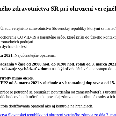
ého zdravotníctva SR pri ohrození verejnéh
radu verejného zdravotníctva Slovenskej republiky ktorými sa nariaďu
na ochorenie COVID-19 a karanténe osôb, ktoré prišli do úzkeho konta
hromadných podujatí
h dýchacích ciest
ca 2021.
Najdôležitejšie opatrenia:
dzania v čase od 20:00 hod. do 01:00 hod. (platí od 3. marca 2021
 zakazuje vychádzať z domu
na akýkoľvek účel vrátane vstupu do pr
rírody mimo okres,
FFP2 od 8. marca 2021 v obchode a v hromadnej doprave a od 15. 
 práce je potrebné sa preukázať potvrdením od zamestnávateľa s určen
dôchodcov budú môcť nakupovať aj zdravotne postihnuté osoby a ich 
trola dodržiavania opatrení ako aj kontrola na hraniciach.
tva Slovenskej republiky pri ohrození verejného zdravia zo dňa 3. ma