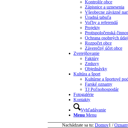
Kontrolór obce
Zápisnice a uznesenia
Všeobecne záväzné nar
Úradná tabuľa
Voľby a referendá
Projekty
Protispoločenská činno
Ochrana osobných úda
Rozpočet obce
Záverečný účet obce
Zverejňovanie
Faktúry
Zmluvy
Objednávky
Kultúra a šport
Kultúrne a športové pod
Farské oznamy
TJ Poľnohospodár
Fotogalérie
Kontakty
Vyhľadávanie
Menu
Menu
Nachádzate sa tu:
Domov
1
/
Oznam