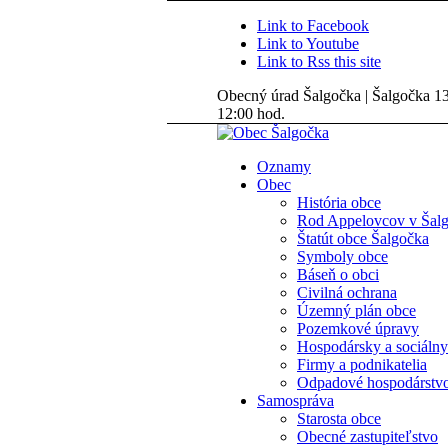
Link to Facebook
Link to Youtube
Link to Rss this site
Obecný úrad Šalgočka | Šalgočka 135
12:00 hod.
Oznamy
Obec
História obce
Rod Appelovcov v Šal
Štatút obce Šalgočka
Symboly obce
Báseň o obci
Civilná ochrana
Územný plán obce
Pozemkové úpravy
Hospodársky a sociálny
Firmy a podnikatelia
Odpadové hospodárstv
Samospráva
Starosta obce
Obecné zastupiteľstvo