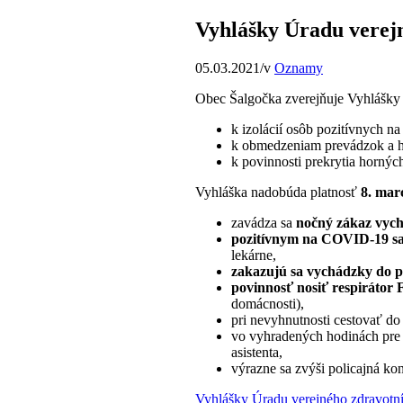
Vyhlášky Úradu verejn
05.03.2021
/
v
Oznamy
Obec Šalgočka zverejňuje Vyhlášky Ú
k izolácií osôb pozitívnych 
k obmedzeniam prevádzok a 
k povinnosti prekrytia hornýc
Vyhláška nadobúda platnosť
8. mar
zavádza sa
nočný zákaz vychá
pozitívnym na COVID-19 sa
lekárne,
zakazujú sa vychádzky do p
povinnosť nosiť respirátor 
domácnosti),
pri nevyhnutnosti cestovať do
vo vyhradených hodinách pre 
asistenta,
výrazne sa zvýši policajná kon
Vyhlášky Úradu verejného zdravotníc