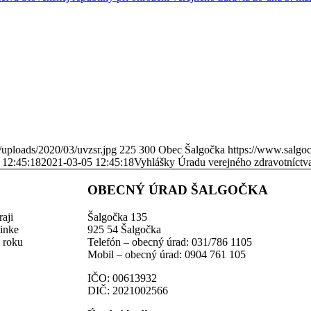
/uploads/2020/03/uvzsr.jpg
225
300
Obec Šalgočka
https://www.salgo
 12:45:18
2021-03-05 12:45:18
Vyhlášky Úradu verejného zdravotníctva
OBECNÝ ÚRAD ŠALGOČKA
aji
Šalgočka 135
linke
925 54 Šalgočka
z roku
Telefón – obecný úrad: 031/786 1105
Mobil – obecný úrad: 0904 761 105
IČO: 00613932
DIČ: 2021002566