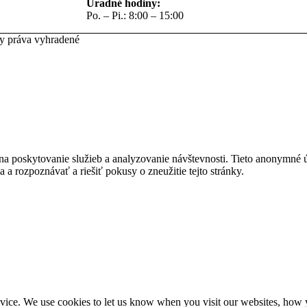
Úradné hodiny:
Po. – Pi.: 8:00 – 15:00
ky práva vyhradené
na poskytovanie služieb a analyzovanie návštevnosti. Tieto anonymné
ia a rozpoznávať a riešiť pokusy o zneužitie tejto stránky.
ice. We use cookies to let us know when you visit our websites, how yo