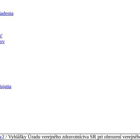
iadenia
sť
jov
ujatia
y
2
/
Vyhlášky Úradu verejného zdravotníctva SR pri ohrození verejného