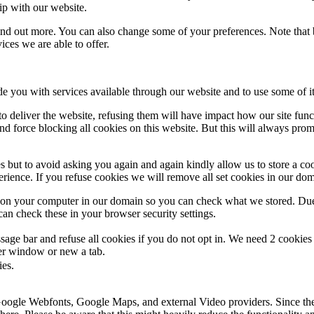
ip with our website.
 find out more. You can also change some of your preferences. Note tha
ces we are able to offer.
de you with services available through our website and to use some of it
 to deliver the website, refusing them will have impact how our site fun
d force blocking all cookies on this website. But this will always pro
s but to avoid asking you again and again kindly allow us to store a cook
xperience. If you refuse cookies we will remove all set cookies in our do
s on your computer in our domain so you can check what we stored. Due
an check these in your browser security settings.
ge bar and refuse all cookies if you do not opt in. We need 2 cookies t
r window or new a tab.
ies.
 Google Webfonts, Google Maps, and external Video providers. Since the