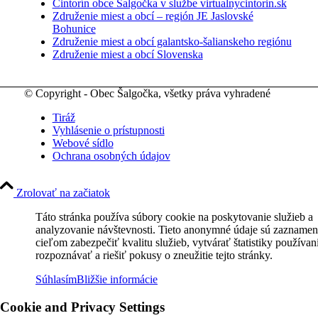
Cintorín obce Šalgočka v službe virtualnycintorin.sk
Združenie miest a obcí – región JE Jaslovské
Bohunice
Združenie miest a obcí galantsko-šalianskeho regiónu
Združenie miest a obcí Slovenska
© Copyright - Obec Šalgočka, všetky práva vyhradené
Tiráž
Vyhlásenie o prístupnosti
Webové sídlo
Ochrana osobných údajov
Zrolovať na začiatok
Táto stránka používa súbory cookie na poskytovanie služieb a
analyzovanie návštevnosti. Tieto anonymné údaje sú zaznamen
cieľom zabezpečiť kvalitu služieb, vytvárať štatistiky používan
rozpoznávať a riešiť pokusy o zneužitie tejto stránky.
Súhlasím
Bližšie informácie
Cookie and Privacy Settings