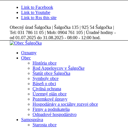
Link to Facebook
Link to Youtube
Link to Rss this site
Obecný úrad Šalgočka | Šalgočka 135 | 925 54 Šalgočka |
Tel: 031 786 11 05 | Mob: 0904 761 105 | Úradné hodiny -
od 01.07.2025 do 31.08.2025 - 08:00 - 12:00 hod.
Oznamy
Obec
História obce
Rod Appelovcov v Šalgočke
Štatút obce Šalgočka
Symboly obce
Báseň o obci
Civilná ochrana
Územný plán obce
Pozemkové úpravy
Hospodársky a sociálny rozvoj obce
Firmy a podnikatelia
Odpadové hospodárstvo
Samospráva
Starosta obce