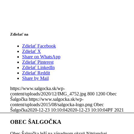
Zdielať na
Zdielať Facebook
Zdielať X
Share on WhatsApp
Zdielať Pinterest
Zdielať LinkedIn
Zdielať Reddit
Share by Mail
https://www.salgocka.sk/wp-
content/uploads/2020/12/IMG_4752.jpg
800
1200
Obec
Šalgočka
https://www.salgocka.sk/wp-
content/uploads/2015/08/salgocka-logo.png
Obec
Šalgočka
2020-12-23 10:10:04
2020-12-23 10:10:04
PF 2021
OBEC ŠALGOČKA
Obec Šalgočka leží na západnom okraji Nitrianskej