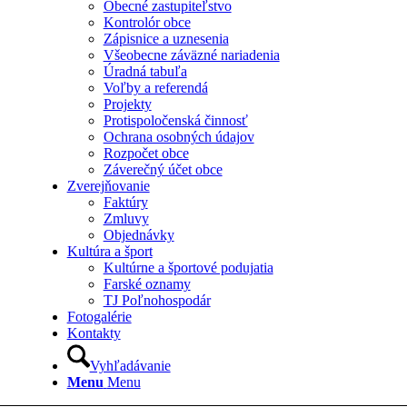
Obecné zastupiteľstvo
Kontrolór obce
Zápisnice a uznesenia
Všeobecne záväzné nariadenia
Úradná tabuľa
Voľby a referendá
Projekty
Protispoločenská činnosť
Ochrana osobných údajov
Rozpočet obce
Záverečný účet obce
Zverejňovanie
Faktúry
Zmluvy
Objednávky
Kultúra a šport
Kultúrne a športové podujatia
Farské oznamy
TJ Poľnohospodár
Fotogalérie
Kontakty
Vyhľadávanie
Menu
Menu