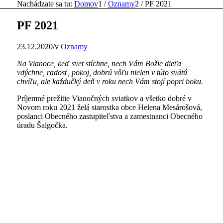
Nachádzate sa tu:
Domov
1
/
Oznamy
2
/
PF 2021
PF 2021
23.12.2020
/
v
Oznamy
Na Vianoce, keď svet stíchne, nech Vám Božie dieťa
vdýchne, radosť, pokoj, dobrú vôľu nielen v túto svätú
chvíľu, ale každučký deň v roku nech Vám stojí popri boku.
Príjemné prežitie Vianočných sviatkov a všetko dobré v
Novom roku 2021 želá starostka obce Helena Mesárošová,
poslanci Obecného zastupiteľstva a zamestnanci Obecného
úradu Šalgočka.