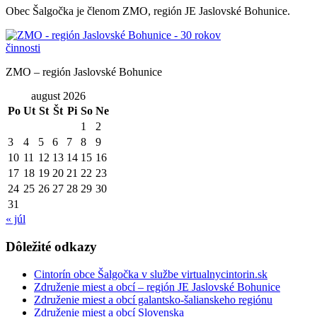
Obec Šalgočka je členom ZMO, región JE Jaslovské Bohunice.
ZMO – región Jaslovské Bohunice
august 2026
Po
Ut
St
Št
Pi
So
Ne
1
2
3
4
5
6
7
8
9
10
11
12
13
14
15
16
17
18
19
20
21
22
23
24
25
26
27
28
29
30
31
« júl
Dôležité odkazy
Cintorín obce Šalgočka v službe virtualnycintorin.sk
Združenie miest a obcí – región JE Jaslovské Bohunice
Združenie miest a obcí galantsko-šalianskeho regiónu
Združenie miest a obcí Slovenska