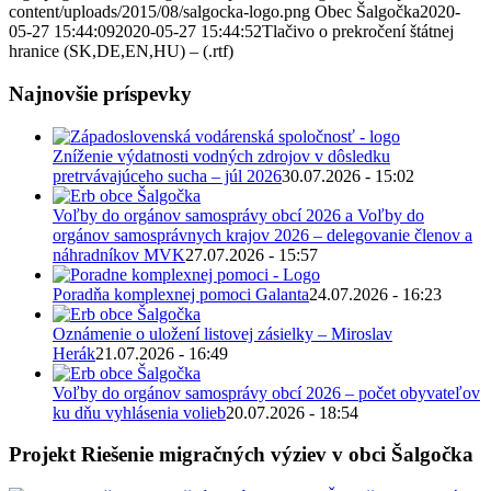
content/uploads/2015/08/salgocka-logo.png
Obec Šalgočka
2020-
05-27 15:44:09
2020-05-27 15:44:52
Tlačivo o prekročení štátnej
hranice (SK,DE,EN,HU) – (.rtf)
Najnovšie príspevky
Zníženie výdatnosti vodných zdrojov v dôsledku
pretrvávajúceho sucha – júl 2026
30.07.2026 - 15:02
Voľby do orgánov samosprávy obcí 2026 a Voľby do
orgánov samosprávnych krajov 2026 – delegovanie členov a
náhradníkov MVK
27.07.2026 - 15:57
Poradňa komplexnej pomoci Galanta
24.07.2026 - 16:23
Oznámenie o uložení listovej zásielky – Miroslav
Herák
21.07.2026 - 16:49
Voľby do orgánov samosprávy obcí 2026 – počet obyvateľov
ku dňu vyhlásenia volieb
20.07.2026 - 18:54
Projekt Riešenie migračných výziev v obci Šalgočka