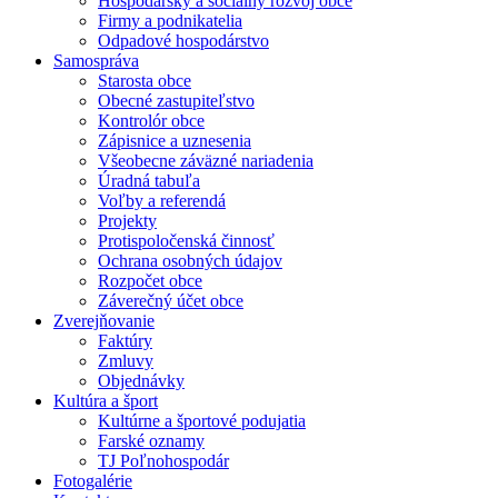
Hospodársky a sociálny rozvoj obce
Firmy a podnikatelia
Odpadové hospodárstvo
Samospráva
Starosta obce
Obecné zastupiteľstvo
Kontrolór obce
Zápisnice a uznesenia
Všeobecne záväzné nariadenia
Úradná tabuľa
Voľby a referendá
Projekty
Protispoločenská činnosť
Ochrana osobných údajov
Rozpočet obce
Záverečný účet obce
Zverejňovanie
Faktúry
Zmluvy
Objednávky
Kultúra a šport
Kultúrne a športové podujatia
Farské oznamy
TJ Poľnohospodár
Fotogalérie