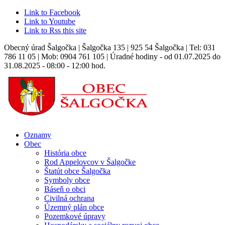
Link to Facebook
Link to Youtube
Link to Rss this site
Obecný úrad Šalgočka | Šalgočka 135 | 925 54 Šalgočka | Tel: 031
786 11 05 | Mob: 0904 761 105 | Úradné hodiny - od 01.07.2025 do
31.08.2025 - 08:00 - 12:00 hod.
Oznamy
Obec
História obce
Rod Appelovcov v Šalgočke
Štatút obce Šalgočka
Symboly obce
Báseň o obci
Civilná ochrana
Územný plán obce
Pozemkové úpravy