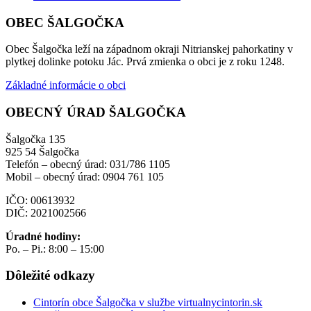
OBEC ŠALGOČKA
Obec Šalgočka leží na západnom okraji Nitrianskej pahorkatiny v
plytkej dolinke potoku Jác. Prvá zmienka o obci je z roku 1248.
Základné informácie o obci
OBECNÝ ÚRAD ŠALGOČKA
Šalgočka 135
925 54 Šalgočka
Telefón – obecný úrad: 031/786 1105
Mobil – obecný úrad: 0904 761 105
IČO: 00613932
DIČ: 2021002566
Úradné hodiny:
Po. – Pi.: 8:00 – 15:00
Dôležité odkazy
Cintorín obce Šalgočka v službe virtualnycintorin.sk