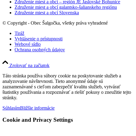
Združenie miest a obcí – región JE Jaslovské Bohunice
Združenie miest a obcí galantsko-šalianskeho regiónu
Združenie miest a obcí Slovenska
© Copyright - Obec Šalgočka, všetky práva vyhradené
Tiráž
Vyhlásenie o prístupnosti
Webové sídlo
Ochrana osobných údajov
Zrolovať na začiatok
Táto stránka používa súbory cookie na poskytovanie služieb a
analyzovanie návštevnosti. Tieto anonymné údaje sú
zaznamenávané s cieľom zabezpečiť kvalitu služieb, vytvárať
štatistiky používania a rozpoznávať a riešiť pokusy o zneužitie tejto
stránky.
Súhlasím
Bližšie informácie
Cookie and Privacy Settings