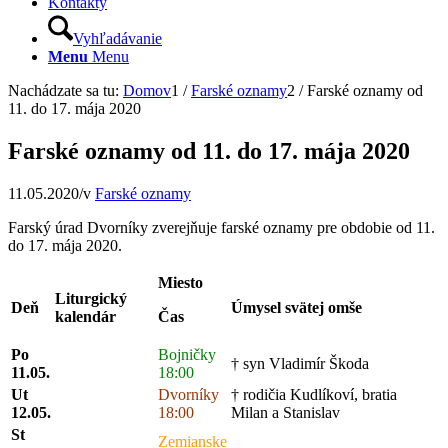
Kontakty
Vyhľadávanie
Menu
Menu
Nachádzate sa tu:
Domov
1
/
Farské oznamy
2
/
Farské oznamy od
11. do 17. mája 2020
Farské oznamy od 11. do 17. mája 2020
11.05.2020
/
v
Farské oznamy
Farský úrad Dvorníky zverejňuje farské oznamy pre obdobie od 11.
do 17. mája 2020.
Miesto
Liturgický
Deň
Úmysel svätej omše
kalendár
Čas
Po
Bojničky
† syn Vladimír Škoda
11.05.
18:00
Ut
Dvorníky
† rodičia Kudlíkoví, bratia
12.05.
18:00
Milan a Stanislav
St
Zemianske