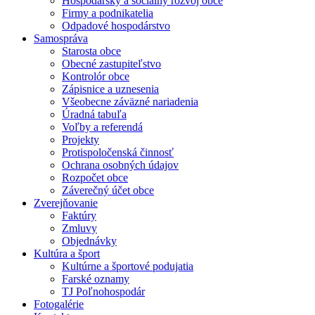
Hospodársky a sociálny rozvoj obce
Firmy a podnikatelia
Odpadové hospodárstvo
Samospráva
Starosta obce
Obecné zastupiteľstvo
Kontrolór obce
Zápisnice a uznesenia
Všeobecne záväzné nariadenia
Úradná tabuľa
Voľby a referendá
Projekty
Protispoločenská činnosť
Ochrana osobných údajov
Rozpočet obce
Záverečný účet obce
Zverejňovanie
Faktúry
Zmluvy
Objednávky
Kultúra a šport
Kultúrne a športové podujatia
Farské oznamy
TJ Poľnohospodár
Fotogalérie