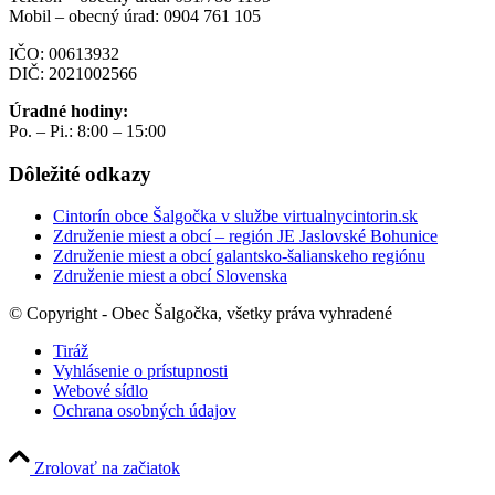
Mobil – obecný úrad: 0904 761 105
IČO: 00613932
DIČ: 2021002566
Úradné hodiny:
Po. – Pi.: 8:00 – 15:00
Dôležité odkazy
Cintorín obce Šalgočka v službe virtualnycintorin.sk
Združenie miest a obcí – región JE Jaslovské Bohunice
Združenie miest a obcí galantsko-šalianskeho regiónu
Združenie miest a obcí Slovenska
© Copyright - Obec Šalgočka, všetky práva vyhradené
Tiráž
Vyhlásenie o prístupnosti
Webové sídlo
Ochrana osobných údajov
Zrolovať na začiatok