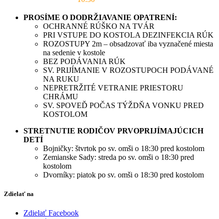
PROSÍME O DODRŽIAVANIE OPATRENÍ:
OCHRANNÉ RÚŠKO NA TVÁR
PRI VSTUPE DO KOSTOLA DEZINFEKCIA RÚK
ROZOSTUPY 2m – obsadzovať iba vyznačené miesta
na sedenie v kostole
BEZ PODÁVANIA RÚK
SV. PRIJÍMANIE V ROZOSTUPOCH PODÁVANÉ
NA RUKU
NEPRETRŽITÉ VETRANIE PRIESTORU
CHRÁMU
SV. SPOVEĎ POČAS TÝŽDŇA VONKU PRED
KOSTOLOM
STRETNUTIE RODIČOV PRVOPRIJÍMAJÚCICH
DETÍ
Bojničky: štvrtok po sv. omši o 18:30 pred kostolom
Zemianske Sady: streda po sv. omši o 18:30 pred
kostolom
Dvorníky: piatok po sv. omši o 18:30 pred kostolom
Zdielať na
Zdielať Facebook