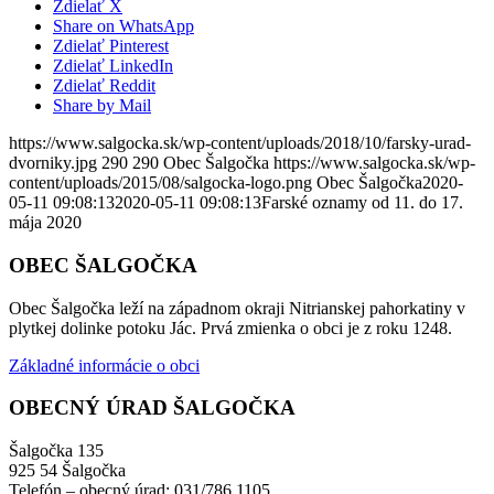
Zdielať X
Share on WhatsApp
Zdielať Pinterest
Zdielať LinkedIn
Zdielať Reddit
Share by Mail
https://www.salgocka.sk/wp-content/uploads/2018/10/farsky-urad-
dvorniky.jpg
290
290
Obec Šalgočka
https://www.salgocka.sk/wp-
content/uploads/2015/08/salgocka-logo.png
Obec Šalgočka
2020-
05-11 09:08:13
2020-05-11 09:08:13
Farské oznamy od 11. do 17.
mája 2020
OBEC ŠALGOČKA
Obec Šalgočka leží na západnom okraji Nitrianskej pahorkatiny v
plytkej dolinke potoku Jác. Prvá zmienka o obci je z roku 1248.
Základné informácie o obci
OBECNÝ ÚRAD ŠALGOČKA
Šalgočka 135
925 54 Šalgočka
Telefón – obecný úrad: 031/786 1105