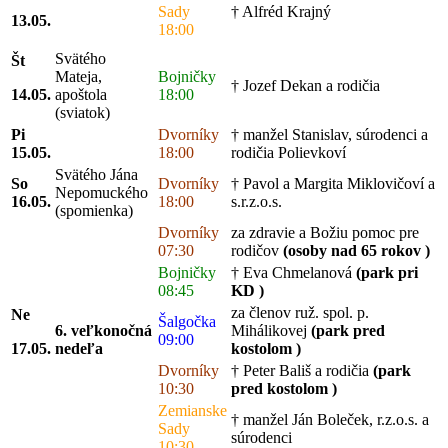
Sady
† Alfréd Krajný
13.05.
18:00
Svätého
Št
Mateja,
Bojničky
† Jozef Dekan a rodičia
14.05.
apoštola
18:00
(sviatok)
Pi
Dvorníky
† manžel Stanislav, súrodenci a
15.05.
18:00
rodičia Polievkoví
Svätého Jána
So
Dvorníky
† Pavol a Margita Miklovičoví a
Nepomuckého
16.05.
18:00
s.r.z.o.s.
(spomienka)
Dvorníky
za zdravie a Božiu pomoc pre
07:30
rodičov
(osoby nad 65 rokov )
Bojničky
† Eva Chmelanová
(park pri
08:45
KD )
za členov ruž. spol. p.
Ne
Šalgočka
6. veľkonočná
Mihálikovej
(park pred
09:00
17.05.
nedeľa
kostolom )
Dvorníky
† Peter Bališ a rodičia
(park
10:30
pred kostolom )
Zemianske
† manžel Ján Boleček, r.z.o.s. a
Sady
súrodenci
10:30