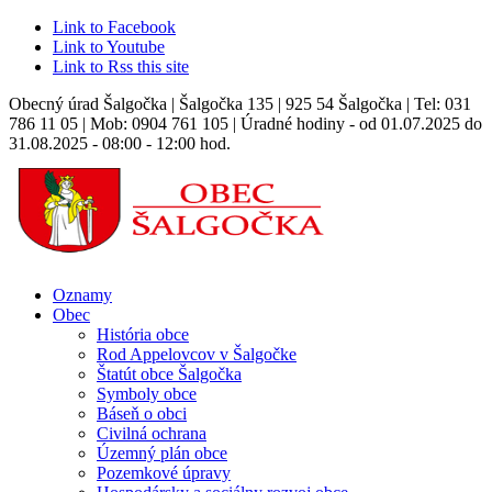
Link to Facebook
Link to Youtube
Link to Rss this site
Obecný úrad Šalgočka | Šalgočka 135 | 925 54 Šalgočka | Tel: 031
786 11 05 | Mob: 0904 761 105 | Úradné hodiny - od 01.07.2025 do
31.08.2025 - 08:00 - 12:00 hod.
Oznamy
Obec
História obce
Rod Appelovcov v Šalgočke
Štatút obce Šalgočka
Symboly obce
Báseň o obci
Civilná ochrana
Územný plán obce
Pozemkové úpravy