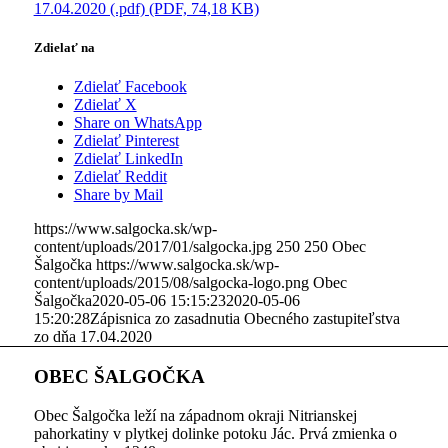
17.04.2020 (.pdf) (PDF, 74,18 KB)
Zdielať na
Zdielať Facebook
Zdielať X
Share on WhatsApp
Zdielať Pinterest
Zdielať LinkedIn
Zdielať Reddit
Share by Mail
https://www.salgocka.sk/wp-
content/uploads/2017/01/salgocka.jpg
250
250
Obec
Šalgočka
https://www.salgocka.sk/wp-
content/uploads/2015/08/salgocka-logo.png
Obec
Šalgočka
2020-05-06 15:15:23
2020-05-06
15:20:28
Zápisnica zo zasadnutia Obecného zastupiteľstva
zo dňa 17.04.2020
OBEC ŠALGOČKA
Obec Šalgočka leží na západnom okraji Nitrianskej
pahorkatiny v plytkej dolinke potoku Jác. Prvá zmienka o