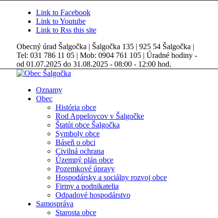
Link to Facebook
Link to Youtube
Link to Rss this site
Obecný úrad Šalgočka | Šalgočka 135 | 925 54 Šalgočka |
Tel: 031 786 11 05 | Mob: 0904 761 105 | Úradné hodiny -
od 01.07.2025 do 31.08.2025 - 08:00 - 12:00 hod.
Oznamy
Obec
História obce
Rod Appelovcov v Šalgočke
Štatút obce Šalgočka
Symboly obce
Báseň o obci
Civilná ochrana
Územný plán obce
Pozemkové úpravy
Hospodársky a sociálny rozvoj obce
Firmy a podnikatelia
Odpadové hospodárstvo
Samospráva
Starosta obce