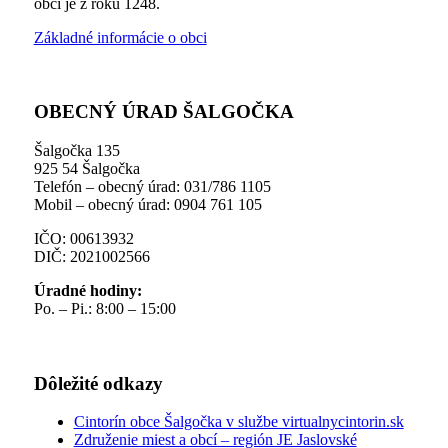
obci je z roku 1248.
Základné informácie o obci
OBECNÝ ÚRAD ŠALGOČKA
Šalgočka 135
925 54 Šalgočka
Telefón – obecný úrad: 031/786 1105
Mobil – obecný úrad: 0904 761 105
IČO: 00613932
DIČ: 2021002566
Úradné hodiny:
Po. – Pi.: 8:00 – 15:00
Dôležité odkazy
Cintorín obce Šalgočka v službe virtualnycintorin.sk
Združenie miest a obcí – región JE Jaslovské