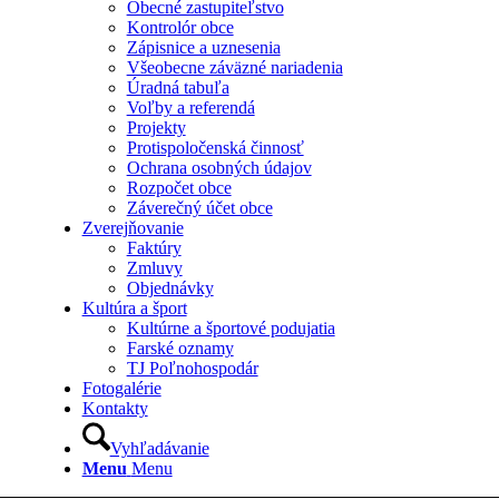
Obecné zastupiteľstvo
Kontrolór obce
Zápisnice a uznesenia
Všeobecne záväzné nariadenia
Úradná tabuľa
Voľby a referendá
Projekty
Protispoločenská činnosť
Ochrana osobných údajov
Rozpočet obce
Záverečný účet obce
Zverejňovanie
Faktúry
Zmluvy
Objednávky
Kultúra a šport
Kultúrne a športové podujatia
Farské oznamy
TJ Poľnohospodár
Fotogalérie
Kontakty
Vyhľadávanie
Menu
Menu