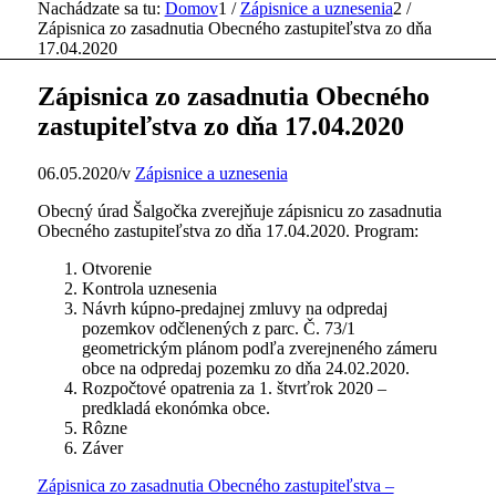
Nachádzate sa tu:
Domov
1
/
Zápisnice a uznesenia
2
/
Zápisnica zo zasadnutia Obecného zastupiteľstva zo dňa
17.04.2020
Zápisnica zo zasadnutia Obecného
zastupiteľstva zo dňa 17.04.2020
06.05.2020
/
v
Zápisnice a uznesenia
Obecný úrad Šalgočka zverejňuje zápisnicu zo zasadnutia
Obecného zastupiteľstva zo dňa 17.04.2020. Program:
Otvorenie
Kontrola uznesenia
Návrh kúpno-predajnej zmluvy na odpredaj
pozemkov odčlenených z parc. Č. 73/1
geometrickým plánom podľa zverejneného zámeru
obce na odpredaj pozemku zo dňa 24.02.2020.
Rozpočtové opatrenia za 1. štvrťrok 2020 –
predkladá ekonómka obce.
Rôzne
Záver
Zápisnica zo zasadnutia Obecného zastupiteľstva –