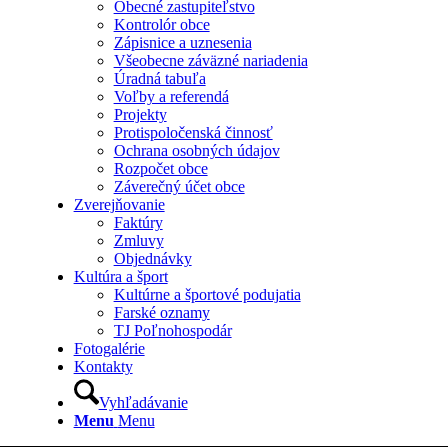
Obecné zastupiteľstvo
Kontrolór obce
Zápisnice a uznesenia
Všeobecne záväzné nariadenia
Úradná tabuľa
Voľby a referendá
Projekty
Protispoločenská činnosť
Ochrana osobných údajov
Rozpočet obce
Záverečný účet obce
Zverejňovanie
Faktúry
Zmluvy
Objednávky
Kultúra a šport
Kultúrne a športové podujatia
Farské oznamy
TJ Poľnohospodár
Fotogalérie
Kontakty
Vyhľadávanie
Menu
Menu