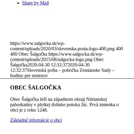
Share by Mail
https://www.salgocka.sk/wp-
content/uploads/2020/03/slovenska-posta-logo-400.png
400
400
Obec Šalgočka
https://www.salgocka.sk/wp-
content/uploads/2015/08/salgocka-logo.png
Obec
Šalgočka
2020-04-30 12:32:37
2020-04-30
12:32:37
Slovenská pošta – pobočka Zemianske Sady –
hodiny pre seniorov
OBEC ŠALGOČKA
Obec Šalgočka leží na západnom okraji Nitrianskej
pahorkatiny v plytkej dolinke potoku Jác. Prvá zmienka o
obci je z roku 1248.
Základné informácie o obci