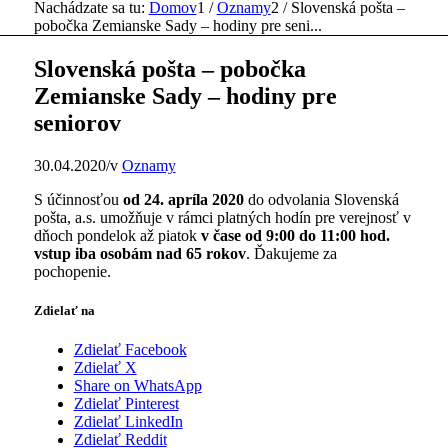
Nachádzate sa tu:
Domov
1
/
Oznamy
2
/
Slovenská pošta –
pobočka Zemianske Sady – hodiny pre seni...
Slovenská pošta – pobočka
Zemianske Sady – hodiny pre
seniorov
30.04.2020
/
v
Oznamy
S účinnosťou
od 24. apríla 2020
do odvolania Slovenská
pošta, a.s. umožňuje v rámci platných hodín pre verejnosť v
dňoch pondelok až piatok
v čase od 9:00 do 11:00 hod.
vstup iba osobám nad 65 rokov
. Ďakujeme za
pochopenie.
Zdielať na
Zdielať Facebook
Zdielať X
Share on WhatsApp
Zdielať Pinterest
Zdielať LinkedIn
Zdielať Reddit