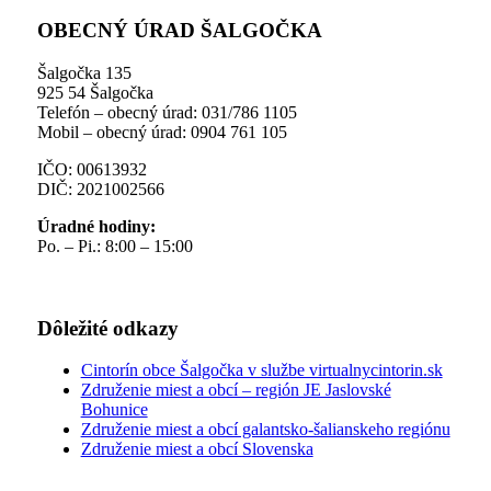
OBECNÝ ÚRAD ŠALGOČKA
Šalgočka 135
925 54 Šalgočka
Telefón – obecný úrad: 031/786 1105
Mobil – obecný úrad: 0904 761 105
IČO: 00613932
DIČ: 2021002566
Úradné hodiny:
Po. – Pi.: 8:00 – 15:00
Dôležité odkazy
Cintorín obce Šalgočka v službe virtualnycintorin.sk
Združenie miest a obcí – región JE Jaslovské
Bohunice
Združenie miest a obcí galantsko-šalianskeho regiónu
Združenie miest a obcí Slovenska