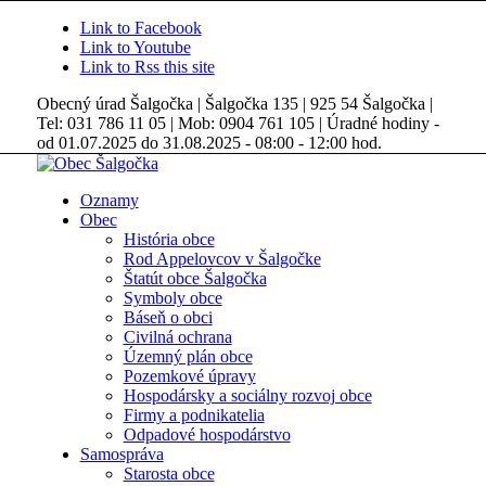
Link to Facebook
Link to Youtube
Link to Rss this site
Obecný úrad Šalgočka | Šalgočka 135 | 925 54 Šalgočka |
Tel: 031 786 11 05 | Mob: 0904 761 105 | Úradné hodiny -
od 01.07.2025 do 31.08.2025 - 08:00 - 12:00 hod.
Oznamy
Obec
História obce
Rod Appelovcov v Šalgočke
Štatút obce Šalgočka
Symboly obce
Báseň o obci
Civilná ochrana
Územný plán obce
Pozemkové úpravy
Hospodársky a sociálny rozvoj obce
Firmy a podnikatelia
Odpadové hospodárstvo
Samospráva
Starosta obce