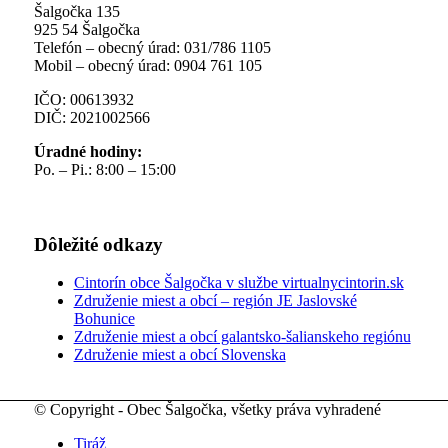
Šalgočka 135
925 54 Šalgočka
Telefón – obecný úrad: 031/786 1105
Mobil – obecný úrad: 0904 761 105
IČO: 00613932
DIČ: 2021002566
Úradné hodiny:
Po. – Pi.: 8:00 – 15:00
Dôležité odkazy
Cintorín obce Šalgočka v službe virtualnycintorin.sk
Združenie miest a obcí – región JE Jaslovské
Bohunice
Združenie miest a obcí galantsko-šalianskeho regiónu
Združenie miest a obcí Slovenska
© Copyright - Obec Šalgočka, všetky práva vyhradené
Tiráž