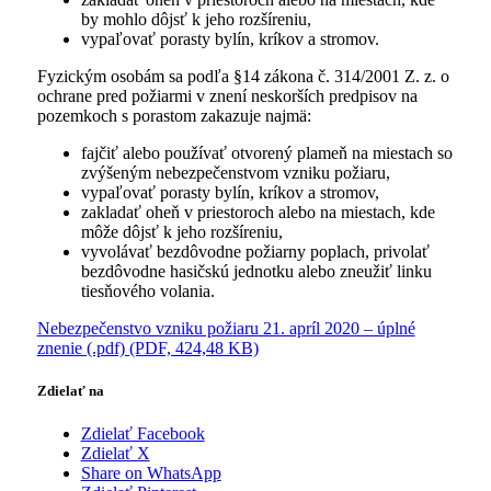
by mohlo dôjsť k jeho rozšíreniu,
vypaľovať porasty bylín, kríkov a stromov.
Fyzickým osobám sa podľa §14 zákona č. 314/2001 Z. z. o
ochrane pred požiarmi v znení neskorších predpisov na
pozemkoch s porastom zakazuje najmä:
fajčiť alebo používať otvorený plameň na miestach so
zvýšeným nebezpečenstvom vzniku požiaru,
vypaľovať porasty bylín, kríkov a stromov,
zakladať oheň v priestoroch alebo na miestach, kde
môže dôjsť k jeho rozšíreniu,
vyvolávať bezdôvodne požiarny poplach, privolať
bezdôvodne hasičskú jednotku alebo zneužiť linku
tiesňového volania.
Nebezpečenstvo vzniku požiaru 21. apríl 2020 – úplné
znenie (.pdf) (PDF, 424,48 KB)
Zdielať na
Zdielať Facebook
Zdielať X
Share on WhatsApp