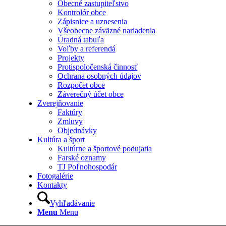
Obecné zastupiteľstvo
Kontrolór obce
Zápisnice a uznesenia
Všeobecne záväzné nariadenia
Úradná tabuľa
Voľby a referendá
Projekty
Protispoločenská činnosť
Ochrana osobných údajov
Rozpočet obce
Záverečný účet obce
Zverejňovanie
Faktúry
Zmluvy
Objednávky
Kultúra a šport
Kultúrne a športové podujatia
Farské oznamy
TJ Poľnohospodár
Fotogalérie
Kontakty
Vyhľadávanie
Menu
Menu