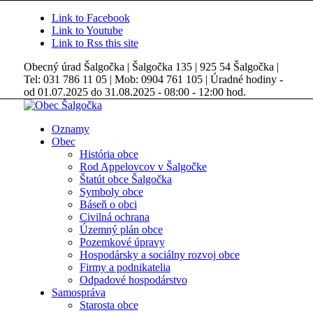
Link to Facebook
Link to Youtube
Link to Rss this site
Obecný úrad Šalgočka | Šalgočka 135 | 925 54 Šalgočka |
Tel: 031 786 11 05 | Mob: 0904 761 105 | Úradné hodiny -
od 01.07.2025 do 31.08.2025 - 08:00 - 12:00 hod.
Oznamy
Obec
História obce
Rod Appelovcov v Šalgočke
Štatút obce Šalgočka
Symboly obce
Báseň o obci
Civilná ochrana
Územný plán obce
Pozemkové úpravy
Hospodársky a sociálny rozvoj obce
Firmy a podnikatelia
Odpadové hospodárstvo
Samospráva
Starosta obce