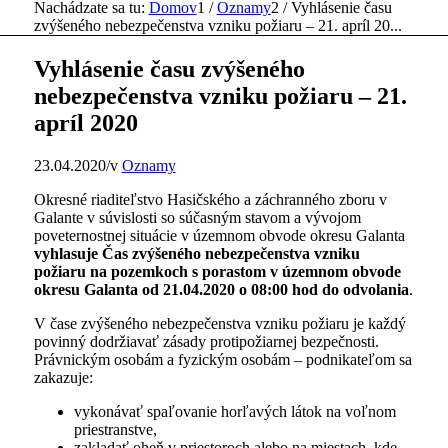
Nachádzate sa tu:
Domov
1
/
Oznamy
2
/
Vyhlásenie času
zvýšeného nebezpečenstva vzniku požiaru – 21. apríl 20...
Vyhlásenie času zvýšeného
nebezpečenstva vzniku požiaru – 21.
apríl 2020
23.04.2020
/
v
Oznamy
Okresné riaditeľstvo Hasičského a záchranného zboru v
Galante v súvislosti so súčasným stavom a vývojom
poveternostnej situácie v územnom obvode okresu Galanta
vyhlasuje Čas zvýšeného nebezpečenstva vzniku
požiaru na pozemkoch s porastom v územnom obvode
okresu Galanta od 21.04.2020 o 08:00 hod do odvolania
.
V čase zvýšeného nebezpečenstva vzniku požiaru je každý
povinný dodržiavať zásady protipožiarnej bezpečnosti.
Právnickým osobám a fyzickým osobám – podnikateľom sa
zakazuje:
vykonávať spaľovanie horľavých látok na voľnom
priestranstve,
zakladať oheň v priestoroch alebo na miestach, kde