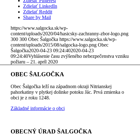
Zdielať Pinterest
Zdielať LinkedIn
Zdielať Reddit
Share by Mail
https://www.salgocka.sk/wp-
content/uploads/2020/04/hasicsky-zachranny-zbor-logo.png
300
300
Obec Šalgočka
https://www.salgocka.sk/wp-
content/uploads/2015/08/salgocka-logo.png
Obec
Šalgočka
2020-04-23 09:24:40
2020-04-23
09:24:40
Vyhlásenie času zvýšeného nebezpečenstva vzniku
požiaru – 21. apríl 2020
OBEC ŠALGOČKA
Obec Šalgočka leží na západnom okraji Nitrianskej
pahorkatiny v plytkej dolinke potoku Jác. Prvá zmienka o
obci je z roku 1248.
Základné informácie o obci
OBECNÝ ÚRAD ŠALGOČKA