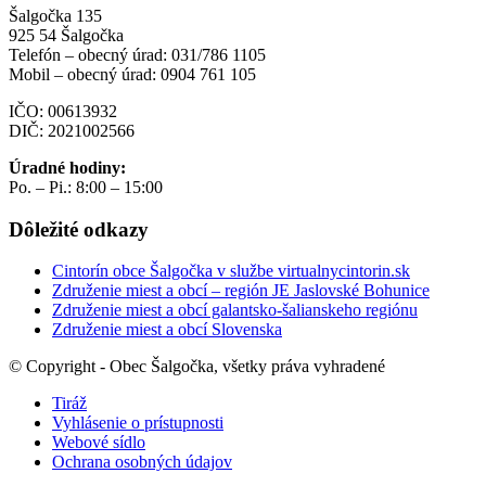
Šalgočka 135
925 54 Šalgočka
Telefón – obecný úrad: 031/786 1105
Mobil – obecný úrad: 0904 761 105
IČO: 00613932
DIČ: 2021002566
Úradné hodiny:
Po. – Pi.: 8:00 – 15:00
Dôležité odkazy
Cintorín obce Šalgočka v službe virtualnycintorin.sk
Združenie miest a obcí – región JE Jaslovské Bohunice
Združenie miest a obcí galantsko-šalianskeho regiónu
Združenie miest a obcí Slovenska
© Copyright - Obec Šalgočka, všetky práva vyhradené
Tiráž
Vyhlásenie o prístupnosti
Webové sídlo
Ochrana osobných údajov