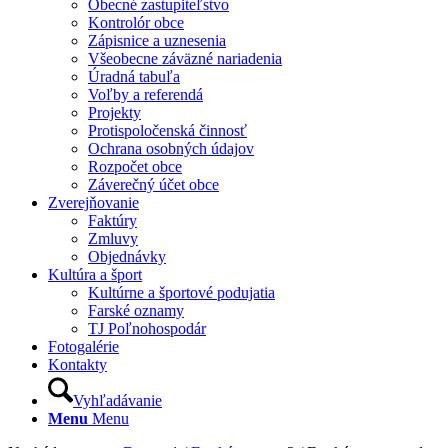
Obecné zastupiteľstvo
Kontrolór obce
Zápisnice a uznesenia
Všeobecne záväzné nariadenia
Úradná tabuľa
Voľby a referendá
Projekty
Protispoločenská činnosť
Ochrana osobných údajov
Rozpočet obce
Záverečný účet obce
Zverejňovanie
Faktúry
Zmluvy
Objednávky
Kultúra a šport
Kultúrne a športové podujatia
Farské oznamy
TJ Poľnohospodár
Fotogalérie
Kontakty
Vyhľadávanie
Menu
Menu