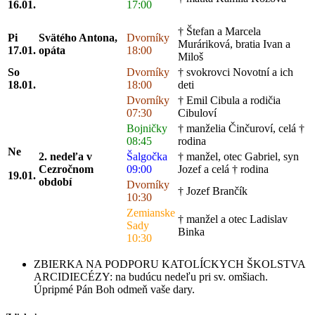
16.01.
17:00
† Štefan a Marcela
Pi
Svätého Antona,
Dvorníky
Muráriková, bratia Ivan a
17.01.
opáta
18:00
Miloš
So
Dvorníky
† svokrovci Novotní a ich
18.01.
18:00
deti
Dvorníky
† Emil Cibula a rodičia
07:30
Cibuloví
Bojničky
† manželia Činčuroví, celá †
08:45
rodina
Ne
2. nedeľa v
Šalgočka
† manžel, otec Gabriel, syn
Cezročnom
09:00
Jozef a celá † rodina
19.01.
období
Dvorníky
† Jozef Brančík
10:30
Zemianske
† manžel a otec Ladislav
Sady
Binka
10:30
ZBIERKA NA PODPORU KATOLÍCKYCH ŠKOLSTVA
ARCIDIECÉZY: na budúcu nedeľu pri sv. omšiach.
Úpripmé Pán Boh odmeň vaše dary.