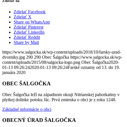
Zdielať na
Zdielať Facebook
Zdielať X
Share on WhatsApp
Zdielať Pinterest
Zdielať LinkedIn
Zdielať Reddit
Share by Mail
https://www.salgocka.sk/wp-content/uploads/2018/10/farsky-urad-
dvorniky.jpg
290
290
Obec Šalgočka
https://www.salgocka.sk/wp-
content/uploads/2015/08/salgocka-logo.png
Obec Šalgočka
2020-
01-13 09:26:24
2020-01-13 09:26:24
Farské oznamy od 13. do 19.
januára 2020
OBEC ŠALGOČKA
Obec Šalgočka leží na západnom okraji Nitrianskej pahorkatiny v
plytkej dolinke potoku Jác. Prvá zmienka o obci je z roku 1248.
Základné informácie o obci
OBECNÝ ÚRAD ŠALGOČKA