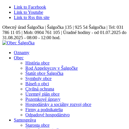
Link to Facebook
Link to Youtube
Link to Rss this site
Obecný úrad Šalgočka | Šalgočka 135 | 925 54 Šalgočka | Tel: 031
786 11 05 | Mob: 0904 761 105 | Úradné hodiny - od 01.07.2025 do
31.08.2025 - 08:00 - 12:00 hod.
Oznamy
Obec
História obce
Rod Appelovcov v Šalgočke
Štatút obce Šalgočka
Symboly obce
Báseň o obci
Civilná ochrana
Územný plán obce
Pozemkové úpravy
Hospodársky a sociálny rozvoj obce
Firmy a podnikatelia
Odpadové hospodárstvo
Samospráva
Starosta obce