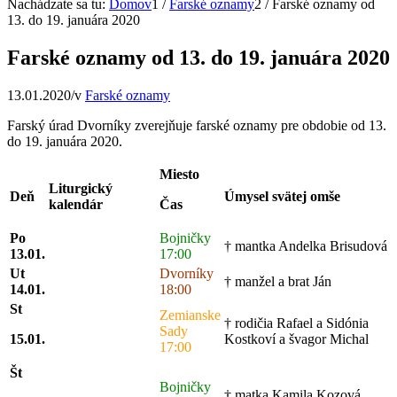
Nachádzate sa tu:
Domov
1
/
Farské oznamy
2
/
Farské oznamy od
13. do 19. januára 2020
Farské oznamy od 13. do 19. januára 2020
13.01.2020
/
v
Farské oznamy
Farský úrad Dvorníky zverejňuje farské oznamy pre obdobie od 13.
do 19. januára 2020.
Miesto
Liturgický
Deň
Úmysel svätej omše
kalendár
Čas
Po
Bojničky
† mantka Andelka Brisudová
13.01.
17:00
Ut
Dvorníky
† manžel a brat Ján
14.01.
18:00
St
Zemianske
† rodičia Rafael a Sidónia
Sady
15.01.
Kostkoví a švagor Michal
17:00
Št
Bojničky
† matka Kamila Kozová