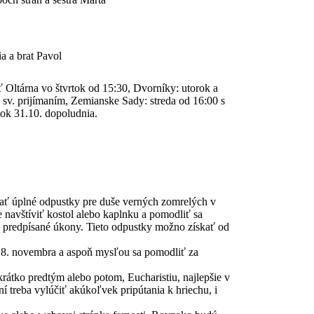
ia a brat Pavol
tárna vo štvrtok od 15:30, Dvorníky: utorok a
o sv. prijímaním, Zemianske Sady: streda od 16:00 s
ok 31.10. dopoludnia.
lné odpustky pre duše verných zomrelých v
navštíviť kostol alebo kaplnku a pomodliť sa
é predpísané úkony. Tieto odpustky možno získať od
o 8. novembra a aspoň mysľou sa pomodliť za
krátko predtým alebo potom, Eucharistiu, najlepšie v
í treba vylúčiť akúkoľvek pripútania k hriechu, i