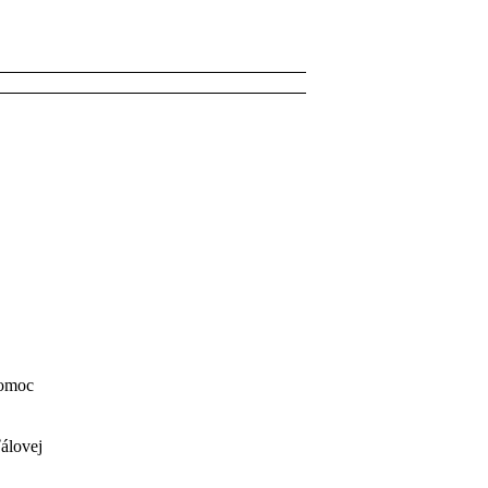
pomoc
álovej