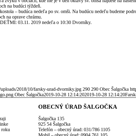
a zvyku v obciach, kde nie je v deň oktávy sv. omša nájdete na náste
och na budúci týždeň.
ostola – budúca nedeľa po sv. omši. Na budúcu nedeľu budeme podrob
och na oprave chrámu.
MI: 03.11. 2019 nedeľa o 10:30 Dvorníky.
/uploads/2018/10/farsky-urad-dvorniky.jpg
290
290
Obec Šalgočka
ht
ogo.png
Obec Šalgočka
2019-10-28 12:14:20
2019-10-28 12:14:20
Farsk
OBECNÝ ÚRAD ŠALGOČKA
aji
Šalgočka 135
linke
925 54 Šalgočka
z roku
Telefón – obecný úrad: 031/786 1105
Mobil – obecný úrad: 0904 761 105