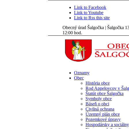
Link to Facebook
Link to Youtube
Link to Rss this site
Obecný úrad Šalgočka | Šalgočka 135
12:00 hod.
Oznamy
Obec
História obce
Rod Appelovcov v Šal
Štatút obce Šalgočka
Symboly obce
Báseň o obci
Civilná ochrana
Územný plán obce
Pozemkové úpravy
Hospodársky a sociálny