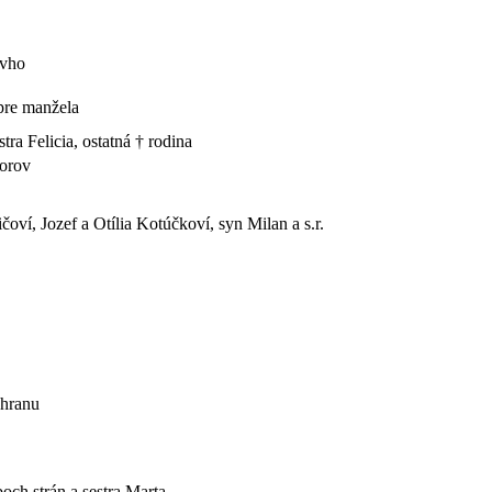
ovho
pre manžela
stra Felicia, ostatná † rodina
korov
čoví, Jozef a Otília Kotúčkoví, syn Milan a s.r.
chranu
boch strán a sestra Marta