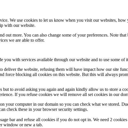
ice. We use cookies to let us know when you visit our websites, how yo
ip with our website.
 find out more. You can also change some of your preferences. Note tha
ces we are able to offer.
de you with services available through our website and to use some of it
 to deliver the website, refusing them will have impact how our site fun
d force blocking all cookies on this website. But this will always pro
s but to avoid asking you again and again kindly allow us to store a cook
xperience. If you refuse cookies we will remove all set cookies in our do
s on your computer in our domain so you can check what we stored. Due
an check these in your browser security settings.
ge bar and refuse all cookies if you do not opt in. We need 2 cookies t
r window or new a tab.