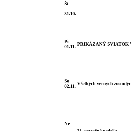
Št
31.10.
Pi
PRIKÁZANÝ SVIATOK Vš
01.11.
So
Všetkých verných zosnulý
02.11.
Ne
31. cezročná nedeľa