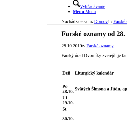
Vyhľadávanie
Menu
Menu
Nachádzate sa tu:
Domov
1
/
Farské
Farské oznamy od 28.
28.10.2019
/
v
Farské oznamy
Farský úrad Dvorníky zverejňuje fa
Deň
Liturgický kalendár
Po
Svätých Šimona a Júdu, ap
28.10.
Ut
29.10.
St
30.10.