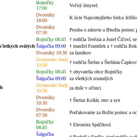
Bojničky
Voľný úmysel:
17:00
Dvorníky
K úcte Najsvätejšieho Srdca Ježiš
18:00
Dvorníky
Prosba o zdravie a Bbožiu pomoc 
07:30
Bojničky 08:45
† rodičia Terézia a Jozef Čičoví, se
etkých svätých
Šalgočka 09:00
† manžel František a † rodičia Bo
Dvorníky 10:30
za farníkov
Zemianske Sady
† rodičia Štefan a Štefánia Čapkovi
10:30
Bojničky 08:45
† obyvatelia obce Bojničky
Šalgočka 09:00
za všetkých zosnulých
Zemianske Sady
ch
za duše v očistci
10:30
Dvorníky
† Štefan Kollár, otec a syn
10:30
Dvorníky
Poďakovanie za Božiu pomoc a o
07:30
Bojničky
† Eleonóra Spáčilová
08:45
Šalgočka
† Rudolf a Emília, starí rodičia z o