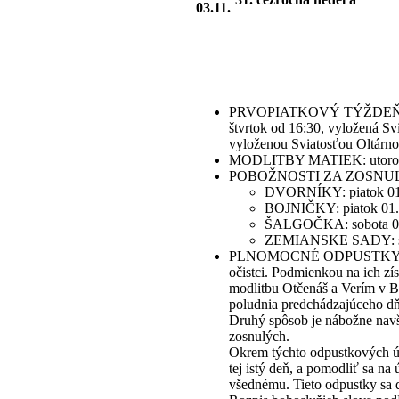
03.11.
PRVOPIATKOVÝ TÝŽDEŇ: spoved
štvrtok od 16:30, vyložená Svi
vyloženou Sviatosťou Oltárno
MODLITBY MATIEK: utorok 29
POBOŽNOSTI ZA ZOSNULÝCH:
DVORNÍKY: piatok 01.
BOJNIČKY: piatok 01.1
ŠALGOČKA: sobota 02.
ZEMIANSKE SADY: sob
PLNOMOCNÉ ODPUSTKY ZA ZOS
očistci. Podmienkou na ich zí
modlitbu Otčenáš a Verím v Bo
poludnia predchádzajúceho dň
Druhý spôsob je nábožne navš
zosnulých.
Okrem týchto odpustkových úko
tej istý deň, a pomodliť sa n
všednému. Tieto odpustky sa da