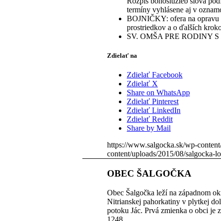
Rozpis bohoslužieb slova podľ
termíny vyhlásene aj v oznam
BOJNIČKY: ofera na opravu k
prostriedkov a o ďalších krok
SV. OMŠA PRE RODINY S DEŤ
Zdielať na
Zdielať Facebook
Zdielať X
Share on WhatsApp
Zdielať Pinterest
Zdielať LinkedIn
Zdielať Reddit
Share by Mail
https://www.salgocka.sk/wp-content
content/uploads/2015/08/salgocka-l
OBEC ŠALGOČKA
Obec Šalgočka leží na západnom okr
Nitrianskej pahorkatiny v plytkej do
potoku Jác. Prvá zmienka o obci je 
1248.