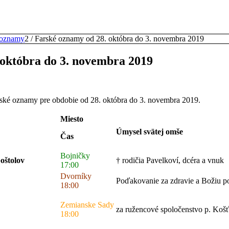
 oznamy
2
/
Farské oznamy od 28. októbra do 3. novembra 2019
 októbra do 3. novembra 2019
rské oznamy pre obdobie od 28. októbra do 3. novembra 2019.
Miesto
Úmysel svätej omše
Čas
Bojničky
oštolov
† rodičia Pavelkoví, dcéra a vnuk
17:00
Dvorníky
Poďakovanie za zdravie a Božiu 
18:00
Zemianske Sady
za ružencové spoločenstvo p. Košť
18:00