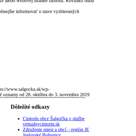
nke alebo webovej stránke farnosti. Rovnako budú
nejšie informovať o stave vyzbieraných
tps://www.salgocka.sk/wp-
é oznamy od 28. októbra do 3. novembra 2019
Dôležité odkazy
Cintorín obce Šalgočka v službe
virtualnycintorin.sk
Združenie miest a obcí – región JE
Jaslovské Bohunice