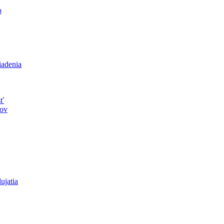
o
iadenia
sť
jov
ujatia