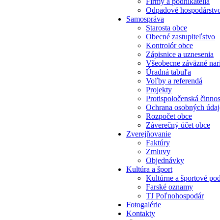
Firmy a podnikatelia
Odpadové hospodárstv
Samospráva
Starosta obce
Obecné zastupiteľstvo
Kontrolór obce
Zápisnice a uznesenia
Všeobecne záväzné nar
Úradná tabuľa
Voľby a referendá
Projekty
Protispoločenská činno
Ochrana osobných úda
Rozpočet obce
Záverečný účet obce
Zverejňovanie
Faktúry
Zmluvy
Objednávky
Kultúra a šport
Kultúrne a športové pod
Farské oznamy
TJ Poľnohospodár
Fotogalérie
Kontakty