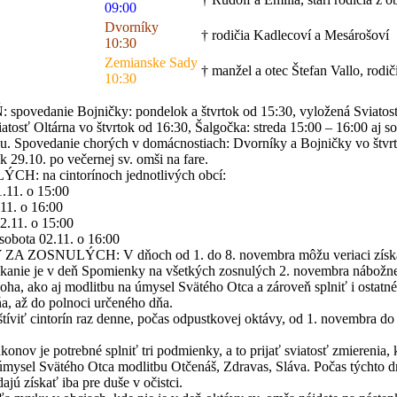
09:00
Dvorníky
† rodičia Kadlecoví a Mesárošoví
10:30
Zemianske Sady
† manžel a otec Štefan Vallo, rodič
10:30
anie Bojničky: pondelok a štvrtok od 15:30, vyložená Sviatosť Ol
atosť Oltárna vo štvrtok od 16:30, Šalgočka: streda 15:00 – 16:00 aj s
u. Spovedanie chorých v domácnostiach: Dvorníky a Bojničky vo štvrt
.10. po večernej sv. omši na fare.
 na cintorínoch jednotlivých obcí:
11. o 15:00
1. o 16:00
11. o 15:00
ota 02.11. o 16:00
NULÝCH: V dňoch od 1. do 8. novembra môžu veriaci získať úp
skanie je v deň Spomienky na všetkých zosnulých 2. novembra nábožne 
ha, ako aj modlitbu na úmysel Svätého Otca a zároveň splniť i ostatn
a, až do polnoci určeného dňa.
tíviť cintorín raz denne, počas odpustkovej oktávy, od 1. novembra d
nov je potrebné splniť tri podmienky, a to prijať sviatosť zmierenia, 
a úmysel Svätého Otca modlitbu Otčenáš, Zdravas, Sláva. Počas týchto dn
jú získať iba pre duše v očistci.