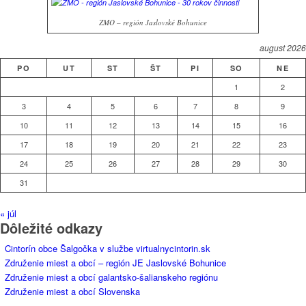
ZMO – región Jaslovské Bohunice
august 2026
PO
UT
ST
ŠT
PI
SO
NE
1
2
3
4
5
6
7
8
9
10
11
12
13
14
15
16
17
18
19
20
21
22
23
24
25
26
27
28
29
30
31
« júl
Dôležité odkazy
Cintorín obce Šalgočka v službe virtualnycintorin.sk
Združenie miest a obcí – región JE Jaslovské Bohunice
Združenie miest a obcí galantsko-šalianskeho regiónu
Združenie miest a obcí Slovenska