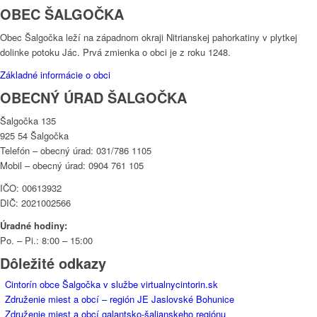
OBEC ŠALGOČKA
Obec Šalgočka leží na západnom okraji Nitrianskej pahorkatiny v plytkej
dolinke potoku Jác. Prvá zmienka o obci je z roku 1248.
Základné informácie o obci
OBECNÝ ÚRAD ŠALGOČKA
Šalgočka 135
925 54 Šalgočka
Telefón – obecný úrad: 031/786 1105
Mobil – obecný úrad: 0904 761 105
IČO: 00613932
DIČ: 2021002566
Úradné hodiny:
Po. – Pi.: 8:00 – 15:00
Dôležité odkazy
Cintorín obce Šalgočka v službe virtualnycintorin.sk
Združenie miest a obcí – región JE Jaslovské Bohunice
Združenie miest a obcí galantsko-šalianskeho regiónu