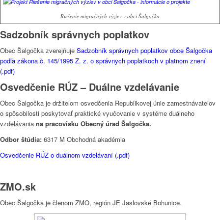
Riešenie migračných výziev v obci Šalgočka
Sadzobník správnych poplatkov
Obec Šalgočka zverejňuje
Sadzobník správnych poplatkov obce Šalgočka
podľa zákona č. 145/1995 Z. z. o správnych poplatkoch v platnom znení
(.pdf)
Osvedčenie RÚZ – Duálne vzdelávanie
Obec Šalgočka je držiteľom osvedčenia Republikovej únie zamestnávateľov
o spôsobilosti poskytovať praktické vyučovanie v systéme duálneho
vzdelávania
na pracovisku Obecný úrad Šalgočka.
Odbor štúdia:
6317 M Obchodná akadémia
Osvedčenie RÚZ o duálnom vzdelávaní (.pdf)
ZMO.sk
Obec Šalgočka je členom ZMO, región JE Jaslovské Bohunice.