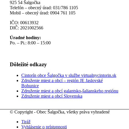
925 54 Šalgočka
Telefón – obecný úrad: 031/786 1105
Mobil – obecný úrad: 0904 761 105
IČO: 00613932
DIČ: 2021002566
Úradné hodiny:
Po. – Pi.: 8:00 – 15:00
Dôležité odkazy
Cintorín obce Šalgočka v službe virtualnycintorin.sk
Združenie miest a obcí – región JE Jaslovské
Bohunice
Združenie miest a obcí galantsko-šalianskeho regiónu
Združenie miest a obcí Slovenska
© Copyright - Obec Šalgočka, všetky práva vyhradené
Tiráž
Vyhlásenie o prístupnosti