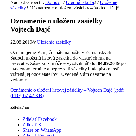
Nachádzate sa tu:
Domov
1
/
Úradná tabuľa
2
/
Uloženie
zásielky
3
/
Oznámenie o uložení zásielky – Vojtech Dajč
Oznámenie o uložení zásielky –
Vojtech Dajč
22.08.2019
/
v
Uloženie zásielky
Oznamujeme Vám, že máte na pošte v Zemianskych
Sadoch uloženú listovú zásielku do vlastných rúk na
prevzatie. Zásielku si môžete vyzdvihnúť do:
04.09.2019
po
uvedenom termíne a neprevzatí zásielky bude písomnosť
vrátená jej odosielateľovi. Uvedené Vám dávame na
vedomie.
Oznámenie o uložení listovej zásielky – Vojtech Dajč (.pdf)
(PDF, 67,42 KB)
Zdielať na
Zdielať Facebook
Zdielať X
Share on WhatsApp
Zdielať Pinterest