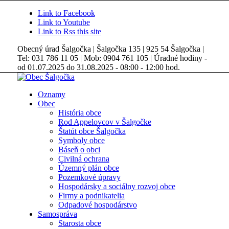
Link to Facebook
Link to Youtube
Link to Rss this site
Obecný úrad Šalgočka | Šalgočka 135 | 925 54 Šalgočka |
Tel: 031 786 11 05 | Mob: 0904 761 105 | Úradné hodiny -
od 01.07.2025 do 31.08.2025 - 08:00 - 12:00 hod.
Oznamy
Obec
História obce
Rod Appelovcov v Šalgočke
Štatút obce Šalgočka
Symboly obce
Báseň o obci
Civilná ochrana
Územný plán obce
Pozemkové úpravy
Hospodársky a sociálny rozvoj obce
Firmy a podnikatelia
Odpadové hospodárstvo
Samospráva
Starosta obce