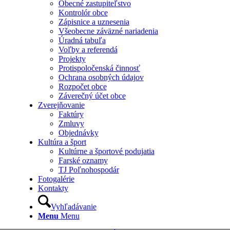
Obecné zastupiteľstvo
Kontrolór obce
Zápisnice a uznesenia
Všeobecne záväzné nariadenia
Úradná tabuľa
Voľby a referendá
Projekty
Protispoločenská činnosť
Ochrana osobných údajov
Rozpočet obce
Záverečný účet obce
Zverejňovanie
Faktúry
Zmluvy
Objednávky
Kultúra a šport
Kultúrne a športové podujatia
Farské oznamy
TJ Poľnohospodár
Fotogalérie
Kontakty
Vyhľadávanie
Menu
Menu