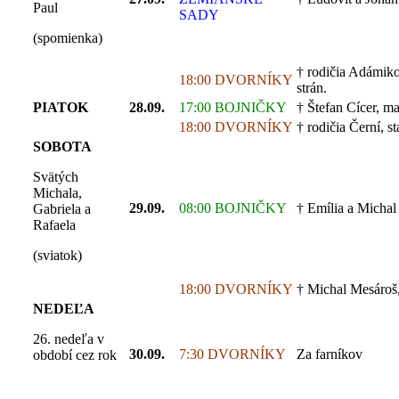
Paul
SADY
(spomienka)
† rodičia Adámikov
18:00 DVORNÍKY
strán.
PIATOK
28.09.
17:00 BOJNIČKY
† Štefan Cícer, ma
18:00 DVORNÍKY
† rodičia Černí, st
SOBOTA
Svätých
Michala,
29.09.
08:00 BOJNIČKY
† Emília a Michal 
Gabriela a
Rafaela
(sviatok)
18:00 DVORNÍKY
† Michal Mesároš,
NEDEĽA
26. nedeľa v
30.09.
7:30 DVORNÍKY
Za farníkov
období cez rok