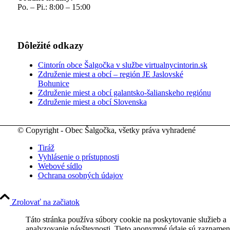
Po. – Pi.: 8:00 – 15:00
Dôležité odkazy
Cintorín obce Šalgočka v službe virtualnycintorin.sk
Združenie miest a obcí – región JE Jaslovské
Bohunice
Združenie miest a obcí galantsko-šalianskeho regiónu
Združenie miest a obcí Slovenska
© Copyright - Obec Šalgočka, všetky práva vyhradené
Tiráž
Vyhlásenie o prístupnosti
Webové sídlo
Ochrana osobných údajov
Zrolovať na začiatok
Táto stránka používa súbory cookie na poskytovanie služieb a
analyzovanie návštevnosti. Tieto anonymné údaje sú zaznamen