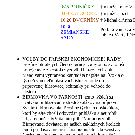
8:45 BOJNIČKY
† manžel, otec V
9:00 ŠALGOČKA
† manžel Jozef
10:20 DVORNÍKY
† Michal a Anna D
10:30
Poďakovanie za zd
ZEMIANSKE
jubilea Marty Pét
SADY
VOĽBY DO FARSKEJ EKONOMICKEJ RADY:
prosíme plnoletých členov farnosti, aby si po sv. omši
pri východe z kostola vyzdvihli hlasovací lístok.
Meno vami vybraného kandidáta napíšte na lístok a o
týždeň v nedeľu hlasovací lístok vhodte do
pripravenej hlasovacej schránky pri vchode do
kostola.
BIRMOVKA VO FARNOSTI: tento týždeň sa
uzatvára prihlasovanie stredoškolákov na prípravu
Sviatosti birmovania. Prosíme tých stredoškolákov,
ktorí by ešte chceli odovzdať prihlášku a neurobili
tak, aby počas týždňa túto prihlášku odovzdali.
Birmovanci deviataci na našich základných školách
budú prihlasovanie riešiť na hodinách náboženstva.
Následne dáváme do pozornosti prvé informačné