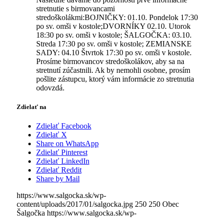
stretnutie s birmovancami
stredoškolákmi:BOJNIČKY: 01.10. Pondelok 17:30
po sv. omši v kostole;DVORNÍKY 02.10. Utorok
18:30 po sv. omši v kostole; ŠALGOČKA: 03.10.
Streda 17:30 po sv. omši v kostole; ZEMIANSKE
SADY: 04.10 Štvrtok 17:30 po sv. omši v kostole.
Prosíme birmovancov stredoškolákov, aby sa na
stretnutí zúčastnili. Ak by nemohli osobne, prosím
pošlite zástupcu, ktorý vám informácie zo stretnutia
odovzdá.
Zdielať na
Zdielať Facebook
Zdielať X
Share on WhatsApp
Zdielať Pinterest
Zdielať LinkedIn
Zdielať Reddit
Share by Mail
https://www.salgocka.sk/wp-
content/uploads/2017/01/salgocka.jpg
250
250
Obec
Šalgočka
https://www.salgocka.sk/wp-