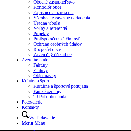
Obecné zastupiteľstvo
Kontrolór obce
Zápisnice a uznesenia
Všeobecne záväzné nariadenia
Úradná tabuľa
Voľby a referendá
Projekty
Protispoločenská činnosť
Ochrana osobných údajov
Rozpočet obce
Záverečný účet obce
Zverejňovanie
Faktúry
Zmluvy
Objednávky
Kultúra a šport
Kultúrne a športové podujatia
Farské oznamy
TJ Poľnohospodár
Fotogalérie
Kontakty
Vyhľadávanie
Menu
Menu