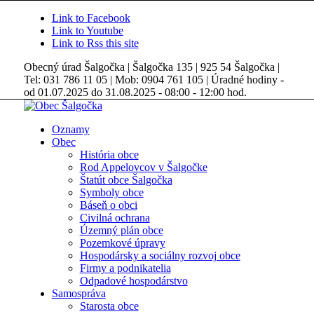
Link to Facebook
Link to Youtube
Link to Rss this site
Obecný úrad Šalgočka | Šalgočka 135 | 925 54 Šalgočka |
Tel: 031 786 11 05 | Mob: 0904 761 105 | Úradné hodiny -
od 01.07.2025 do 31.08.2025 - 08:00 - 12:00 hod.
Oznamy
Obec
História obce
Rod Appelovcov v Šalgočke
Štatút obce Šalgočka
Symboly obce
Báseň o obci
Civilná ochrana
Územný plán obce
Pozemkové úpravy
Hospodársky a sociálny rozvoj obce
Firmy a podnikatelia
Odpadové hospodárstvo
Samospráva
Starosta obce