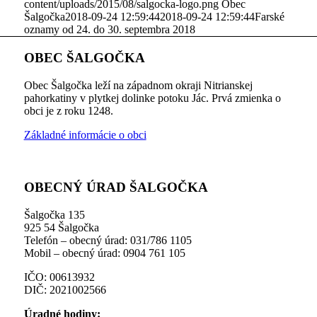
content/uploads/2015/08/salgocka-logo.png
Obec
Šalgočka
2018-09-24 12:59:44
2018-09-24 12:59:44
Farské
oznamy od 24. do 30. septembra 2018
OBEC ŠALGOČKA
Obec Šalgočka leží na západnom okraji Nitrianskej
pahorkatiny v plytkej dolinke potoku Jác. Prvá zmienka o
obci je z roku 1248.
Základné informácie o obci
OBECNÝ ÚRAD ŠALGOČKA
Šalgočka 135
925 54 Šalgočka
Telefón – obecný úrad: 031/786 1105
Mobil – obecný úrad: 0904 761 105
IČO: 00613932
DIČ: 2021002566
Úradné hodiny: