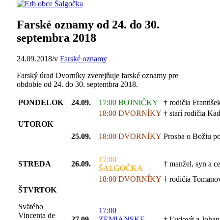
Farské oznamy od 24. do 30.
septembra 2018
24.09.2018
/
v
Farské oznamy
Farský úrad Dvorníky zverejňuje farské oznamy pre
obdobie od 24. do 30. septembra 2018.
PONDELOK
24.09.
17:00 BOJNIČKY
† rodičia Františe
18:00 DVORNÍKY
† starí rodičia Ka
UTOROK
25.09.
18:00 DVORNÍKY
Prosba o Božiu po
17:00
STREDA
26.09.
† manžel, syn a ce
ŠALGOČKA
18:00 DVORNÍKY
† rodičia Tomanoví
ŠTVRTOK
Svätého
17:00
Vincenta de
27.09.
ZEMIANSKE
† Ľudovít a Johan