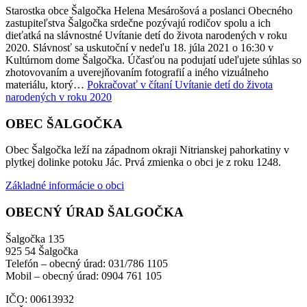
Starostka obce Šalgočka Helena Mesárošová a poslanci Obecného
zastupiteľstva Šalgočka srdečne pozývajú rodičov spolu a ich
dieťatká na slávnostné Uvítanie detí do života narodených v roku
2020. Slávnosť sa uskutoční v nedeľu 18. júla 2021 o 16:30 v
Kultúrnom dome Šalgočka. Účasťou na podujatí udeľujete súhlas so
zhotovovaním a uverejňovaním fotografií a iného vizuálneho
materiálu, ktorý…
Pokračovať v čítaní
Uvítanie detí do života
narodených v roku 2020
OBEC ŠALGOČKA
Obec Šalgočka leží na západnom okraji Nitrianskej pahorkatiny v
plytkej dolinke potoku Jác. Prvá zmienka o obci je z roku 1248.
Základné informácie o obci
OBECNÝ ÚRAD ŠALGOČKA
Šalgočka 135
925 54 Šalgočka
Telefón – obecný úrad: 031/786 1105
Mobil – obecný úrad: 0904 761 105
IČO: 00613932