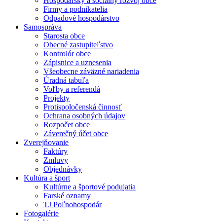
Hospodársky a sociálny rozvoj obce
Firmy a podnikatelia
Odpadové hospodárstvo
Samospráva
Starosta obce
Obecné zastupiteľstvo
Kontrolór obce
Zápisnice a uznesenia
Všeobecne záväzné nariadenia
Úradná tabuľa
Voľby a referendá
Projekty
Protispoločenská činnosť
Ochrana osobných údajov
Rozpočet obce
Záverečný účet obce
Zverejňovanie
Faktúry
Zmluvy
Objednávky
Kultúra a šport
Kultúrne a športové podujatia
Farské oznamy
TJ Poľnohospodár
Fotogalérie