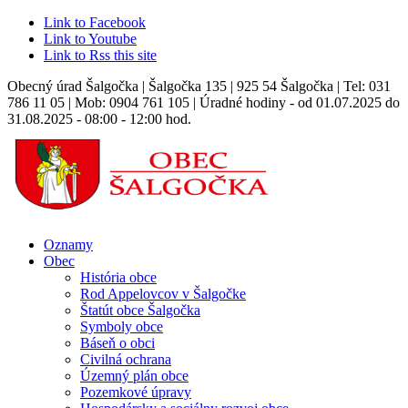
Link to Facebook
Link to Youtube
Link to Rss this site
Obecný úrad Šalgočka | Šalgočka 135 | 925 54 Šalgočka | Tel: 031
786 11 05 | Mob: 0904 761 105 | Úradné hodiny - od 01.07.2025 do
31.08.2025 - 08:00 - 12:00 hod.
Oznamy
Obec
História obce
Rod Appelovcov v Šalgočke
Štatút obce Šalgočka
Symboly obce
Báseň o obci
Civilná ochrana
Územný plán obce
Pozemkové úpravy