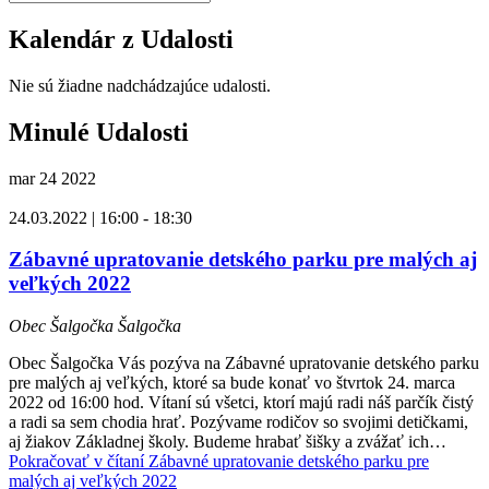
Kalendár z Udalosti
Nie sú žiadne nadchádzajúce udalosti.
Minulé Udalosti
mar
24
2022
24.03.2022 | 16:00
-
18:30
Zábavné upratovanie detského parku pre malých aj
veľkých 2022
Obec Šalgočka
Šalgočka
Obec Šalgočka Vás pozýva na Zábavné upratovanie detského parku
pre malých aj veľkých, ktoré sa bude konať vo štvrtok 24. marca
2022 od 16:00 hod. Vítaní sú všetci, ktorí majú radi náš parčík čistý
a radi sa sem chodia hrať. Pozývame rodičov so svojimi detičkami,
aj žiakov Základnej školy. Budeme hrabať šišky a zvážať ich…
Pokračovať v čítaní
Zábavné upratovanie detského parku pre
malých aj veľkých 2022