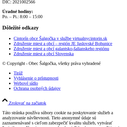
DIČ: 2021002566
Úradné hodiny:
Po. – Pi.: 8:00 – 15:00
Dôležité odkazy
Cintorín obce Šalgočka v službe virtualnycintorin.sk
Združenie miest a obcí – región JE Jaslovské Bohunice
Združenie miest a obcí galantsko-šalianskeho regiónu
Združenie miest a obcí Slovenska
© Copyright - Obec Šalgočka, všetky práva vyhradené
Tiráž
Vyhlásenie o prístupnosti
Webové sídlo
Ochrana osobných údajov
Zrolovať na začiatok
Táto stránka používa súbory cookie na poskytovanie služieb a
analyzovanie návštevnosti. Tieto anonymné údaje sú
zaznamenávané s cieľom zabezpečiť kvalitu služieb, vytvárať