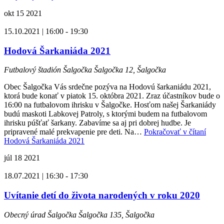
okt
15
2021
15.10.2021 | 16:00
-
19:30
Hodová Šarkaniáda 2021
Futbalový štadión Šalgočka
Šalgočka 12, Šalgočka
Obec Šalgočka Vás srdečne pozýva na Hodovú šarkaniádu 2021,
ktorá bude konať v piatok 15. októbra 2021. Zraz účastníkov bude o
16:00 na futbalovom ihrisku v Šalgočke. Hosťom našej Šarkaniády
budú maskoti Labkovej Patroly, s ktorými budem na futbalovom
ihrisku púšťať šarkany. Zabavíme sa aj pri dobrej hudbe. Je
pripravené malé prekvapenie pre deti. Na…
Pokračovať v čítaní
Hodová Šarkaniáda 2021
júl
18
2021
18.07.2021 | 16:30
-
17:30
Uvítanie detí do života narodených v roku 2020
Obecný úrad Šalgočka
Šalgočka 135, Šalgočka