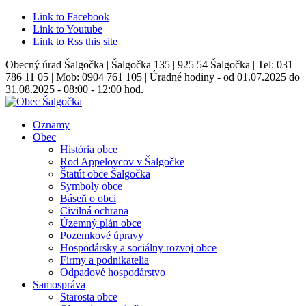
Link to Facebook
Link to Youtube
Link to Rss this site
Obecný úrad Šalgočka | Šalgočka 135 | 925 54 Šalgočka | Tel: 031
786 11 05 | Mob: 0904 761 105 | Úradné hodiny - od 01.07.2025 do
31.08.2025 - 08:00 - 12:00 hod.
Oznamy
Obec
História obce
Rod Appelovcov v Šalgočke
Štatút obce Šalgočka
Symboly obce
Báseň o obci
Civilná ochrana
Územný plán obce
Pozemkové úpravy
Hospodársky a sociálny rozvoj obce
Firmy a podnikatelia
Odpadové hospodárstvo
Samospráva
Starosta obce