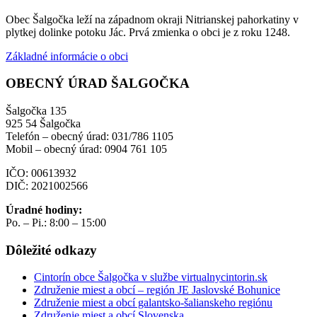
Obec Šalgočka leží na západnom okraji Nitrianskej pahorkatiny v
plytkej dolinke potoku Jác. Prvá zmienka o obci je z roku 1248.
Základné informácie o obci
OBECNÝ ÚRAD ŠALGOČKA
Šalgočka 135
925 54 Šalgočka
Telefón – obecný úrad: 031/786 1105
Mobil – obecný úrad: 0904 761 105
IČO: 00613932
DIČ: 2021002566
Úradné hodiny:
Po. – Pi.: 8:00 – 15:00
Dôležité odkazy
Cintorín obce Šalgočka v službe virtualnycintorin.sk
Združenie miest a obcí – región JE Jaslovské Bohunice
Združenie miest a obcí galantsko-šalianskeho regiónu
Združenie miest a obcí Slovenska