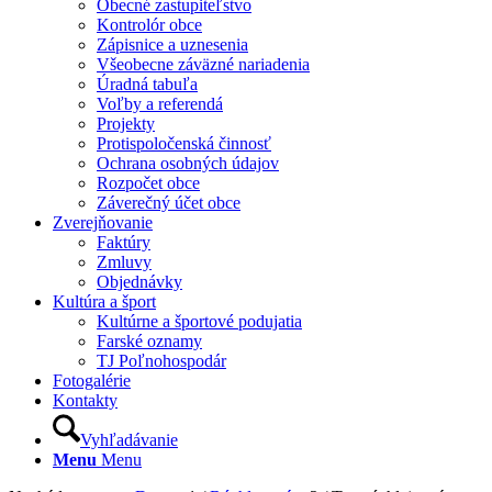
Obecné zastupiteľstvo
Kontrolór obce
Zápisnice a uznesenia
Všeobecne záväzné nariadenia
Úradná tabuľa
Voľby a referendá
Projekty
Protispoločenská činnosť
Ochrana osobných údajov
Rozpočet obce
Záverečný účet obce
Zverejňovanie
Faktúry
Zmluvy
Objednávky
Kultúra a šport
Kultúrne a športové podujatia
Farské oznamy
TJ Poľnohospodár
Fotogalérie
Kontakty
Vyhľadávanie
Menu
Menu