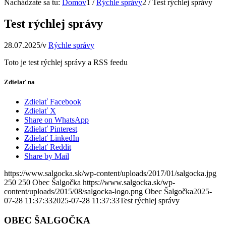
Nachádzate sa tu:
Domov
1
/
Rýchle správy
2
/
Test rýchlej správy
Test rýchlej správy
28.07.2025
/
v
Rýchle správy
Toto je test rýchlej správy a RSS feedu
Zdielať na
Zdielať Facebook
Zdielať X
Share on WhatsApp
Zdielať Pinterest
Zdielať LinkedIn
Zdielať Reddit
Share by Mail
https://www.salgocka.sk/wp-content/uploads/2017/01/salgocka.jpg
250
250
Obec Šalgočka
https://www.salgocka.sk/wp-
content/uploads/2015/08/salgocka-logo.png
Obec Šalgočka
2025-
07-28 11:37:33
2025-07-28 11:37:33
Test rýchlej správy
OBEC ŠALGOČKA