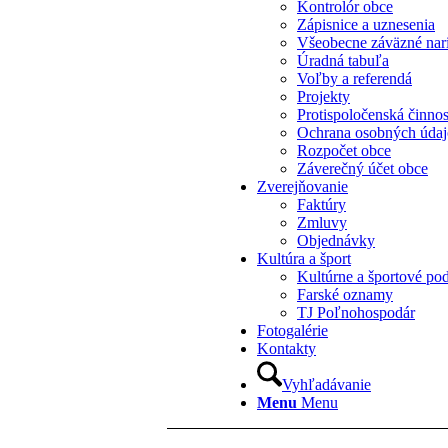
Kontrolór obce
Zápisnice a uznesenia
Všeobecne záväzné nar
Úradná tabuľa
Voľby a referendá
Projekty
Protispoločenská činno
Ochrana osobných úda
Rozpočet obce
Záverečný účet obce
Zverejňovanie
Faktúry
Zmluvy
Objednávky
Kultúra a šport
Kultúrne a športové pod
Farské oznamy
TJ Poľnohospodár
Fotogalérie
Kontakty
Vyhľadávanie
Menu
Menu