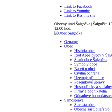
Link to Facebook
Link to Youtube
Link to Rss this site
Obecný úrad Šalgočka | Šalgočka 135
12:00 hod.
Oznamy
Obec
História obce
Rod Appelovcov v Šal
Štatút obce Šalgočka
Symboly obce
Báseň o obci
Civilná ochrana
Územný plán obce
Pozemkové úpravy
Hospodársky a sociálny
Firmy a podnikatelia
Odpadové hospodárstv
Samospráva
Starosta obce
Obecné zastupiteľstvo