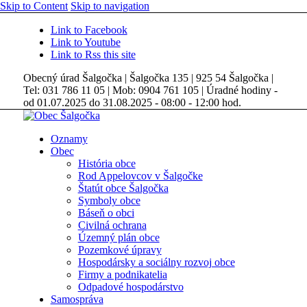
Skip to Content
Skip to navigation
Link to Facebook
Link to Youtube
Link to Rss this site
Obecný úrad Šalgočka | Šalgočka 135 | 925 54 Šalgočka |
Tel: 031 786 11 05 | Mob: 0904 761 105 | Úradné hodiny -
od 01.07.2025 do 31.08.2025 - 08:00 - 12:00 hod.
Oznamy
Obec
História obce
Rod Appelovcov v Šalgočke
Štatút obce Šalgočka
Symboly obce
Báseň o obci
Civilná ochrana
Územný plán obce
Pozemkové úpravy
Hospodársky a sociálny rozvoj obce
Firmy a podnikatelia
Odpadové hospodárstvo
Samospráva