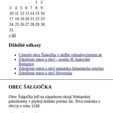
1
2
3
4
5
6
7
8
9
10
11
12
13
14
15
16
17
18
19
20
21
22
23
24
25
26
27
28
29
30
31
« júl
Dôležité odkazy
Cintorín obce Šalgočka v službe virtualnycintorin.sk
Združenie miest a obcí – región JE Jaslovské
Bohunice
Združenie miest a obcí galantsko-šalianskeho regiónu
Združenie miest a obcí Slovenska
OBEC ŠALGOČKA
Obec Šalgočka leží na západnom okraji Nitrianskej
pahorkatiny v plytkej dolinke potoku Jác. Prvá zmienka o
obci je z roku 1248.