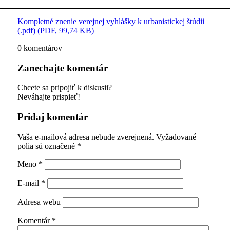
Kompletné znenie verejnej vyhlášky k urbanistickej štúdii
(.pdf) (PDF, 99,74 KB)
0
komentárov
Zanechajte komentár
Chcete sa pripojiť k diskusii?
Neváhajte prispieť!
Pridaj komentár
Vaša e-mailová adresa nebude zverejnená.
Vyžadované
polia sú označené
*
Meno
*
E-mail
*
Adresa webu
Komentár
*