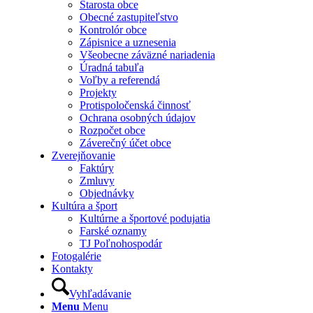
Starosta obce
Obecné zastupiteľstvo
Kontrolór obce
Zápisnice a uznesenia
Všeobecne záväzné nariadenia
Úradná tabuľa
Voľby a referendá
Projekty
Protispoločenská činnosť
Ochrana osobných údajov
Rozpočet obce
Záverečný účet obce
Zverejňovanie
Faktúry
Zmluvy
Objednávky
Kultúra a šport
Kultúrne a športové podujatia
Farské oznamy
TJ Poľnohospodár
Fotogalérie
Kontakty
Vyhľadávanie
Menu
Menu