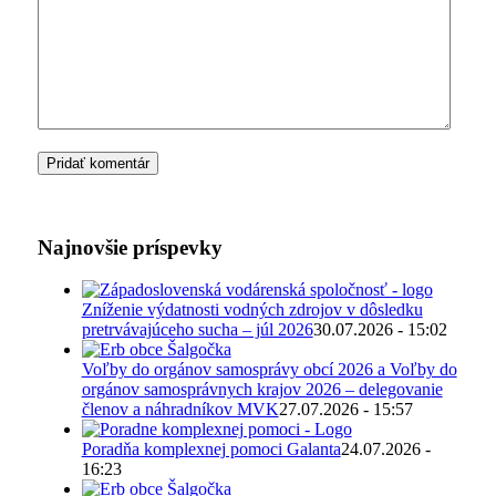
Najnovšie príspevky
Zníženie výdatnosti vodných zdrojov v dôsledku
pretrvávajúceho sucha – júl 2026
30.07.2026 - 15:02
Voľby do orgánov samosprávy obcí 2026 a Voľby do
orgánov samosprávnych krajov 2026 – delegovanie
členov a náhradníkov MVK
27.07.2026 - 15:57
Poradňa komplexnej pomoci Galanta
24.07.2026 -
16:23