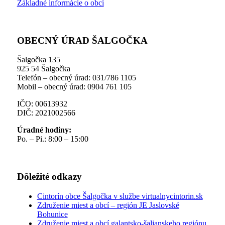
Základné informácie o obci
OBECNÝ ÚRAD ŠALGOČKA
Šalgočka 135
925 54 Šalgočka
Telefón – obecný úrad: 031/786 1105
Mobil – obecný úrad: 0904 761 105
IČO: 00613932
DIČ: 2021002566
Úradné hodiny:
Po. – Pi.: 8:00 – 15:00
Dôležité odkazy
Cintorín obce Šalgočka v službe virtualnycintorin.sk
Združenie miest a obcí – región JE Jaslovské
Bohunice
Združenie miest a obcí galantsko-šalianskeho regiónu