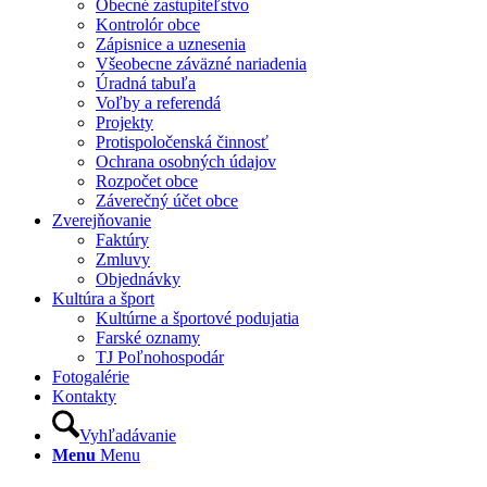
Obecné zastupiteľstvo
Kontrolór obce
Zápisnice a uznesenia
Všeobecne záväzné nariadenia
Úradná tabuľa
Voľby a referendá
Projekty
Protispoločenská činnosť
Ochrana osobných údajov
Rozpočet obce
Záverečný účet obce
Zverejňovanie
Faktúry
Zmluvy
Objednávky
Kultúra a šport
Kultúrne a športové podujatia
Farské oznamy
TJ Poľnohospodár
Fotogalérie
Kontakty
Vyhľadávanie
Menu
Menu