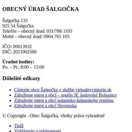
OBECNÝ ÚRAD ŠALGOČKA
Šalgočka 135
925 54 Šalgočka
Telefón – obecný úrad: 031/786 1105
Mobil – obecný úrad: 0904 761 105
IČO: 00613932
DIČ: 2021002566
Úradné hodiny:
Po. – Pi.: 8:00 – 15:00
Dôležité odkazy
Cintorín obce Šalgočka v službe virtualnycintorin.sk
Združenie miest a obcí – región JE Jaslovské Bohunice
Združenie miest a obcí galantsko-šalianskeho regiónu
Združenie miest a obcí Slovenska
© Copyright - Obec Šalgočka, všetky práva vyhradené
Tiráž
Vyhlásenie o prístupnosti