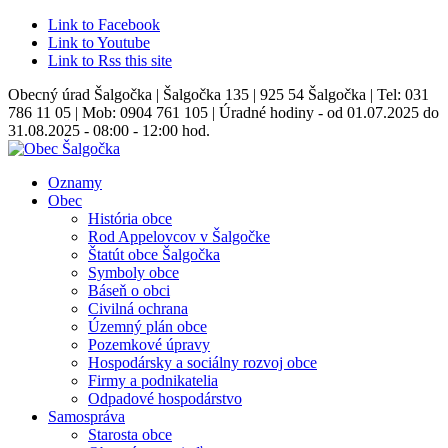
Link to Facebook
Link to Youtube
Link to Rss this site
Obecný úrad Šalgočka | Šalgočka 135 | 925 54 Šalgočka | Tel: 031
786 11 05 | Mob: 0904 761 105 | Úradné hodiny - od 01.07.2025 do
31.08.2025 - 08:00 - 12:00 hod.
Oznamy
Obec
História obce
Rod Appelovcov v Šalgočke
Štatút obce Šalgočka
Symboly obce
Báseň o obci
Civilná ochrana
Územný plán obce
Pozemkové úpravy
Hospodársky a sociálny rozvoj obce
Firmy a podnikatelia
Odpadové hospodárstvo
Samospráva
Starosta obce