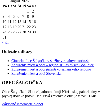
august 2026
Po
Ut
St
Št
Pi
So
Ne
1
2
3
4
5
6
7
8
9
10
11
12
13
14
15
16
17
18
19
20
21
22
23
24
25
26
27
28
29
30
31
« júl
Dôležité odkazy
Cintorín obce Šalgočka v službe virtualnycintorin.sk
Združenie miest a obcí – región JE Jaslovské Bohunice
Združenie miest a obcí galantsko-šalianskeho regiónu
Združenie miest a obcí Slovenska
OBEC ŠALGOČKA
Obec Šalgočka leží na západnom okraji Nitrianskej pahorkatiny v
plytkej dolinke potoku Jác. Prvá zmienka o obci je z roku 1248.
Základné informácie o obci