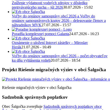
Zníženie výdatnosti vodných zdrojov v dôsledku
pretrvávajúceho sucha – júl 2026
30.07.2026 - 15:02
Voľby do orgánov samosprávy obcí 2026 a Voľby do
orgánov samosprávnych krajov 2026 – delegovanie členov a
náhradníkov MVK
27.07.2026 - 15:57
Poradňa komplexnej pomoci Galanta
24.07.2026 - 16:23
Oznámenie o uložení listovej zásielky – Miroslav
Herák
21.07.2026 - 16:49
Voľby do orgánov samosprávy obcí 2026 – počet obyvateľov
ku dňu vyhlásenia volieb
20.07.2026 - 18:54
Projekt Riešenie migračných výziev v obci Šalgočka
Riešenie migračných výziev v obci Šalgočka
Sadzobník správnych poplatkov
Obec Šalgočka zverejňuje
Sadzobník správnych poplatkov obce