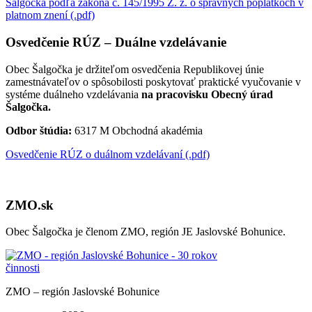
Šalgočka podľa zákona č. 145/1995 Z. z. o správnych poplatkoch v
platnom znení (.pdf)
Osvedčenie RÚZ – Duálne vzdelávanie
Obec Šalgočka je držiteľom osvedčenia Republikovej únie
zamestnávateľov o spôsobilosti poskytovať praktické vyučovanie v
systéme duálneho vzdelávania
na pracovisku Obecný úrad
Šalgočka.
Odbor štúdia:
6317 M Obchodná akadémia
Osvedčenie RÚZ o duálnom vzdelávaní (.pdf)
ZMO.sk
Obec Šalgočka je členom ZMO, región JE Jaslovské Bohunice.
ZMO – región Jaslovské Bohunice