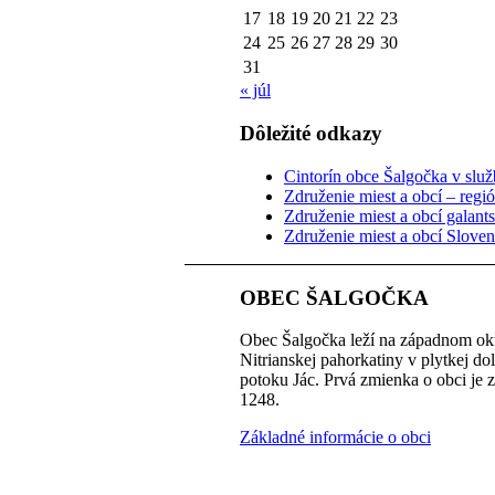
17
18
19
20
21
22
23
24
25
26
27
28
29
30
31
« júl
Dôležité odkazy
Cintorín obce Šalgočka v služb
Združenie miest a obcí – regi
Združenie miest a obcí galant
Združenie miest a obcí Slove
OBEC ŠALGOČKA
Obec Šalgočka leží na západnom okr
Nitrianskej pahorkatiny v plytkej do
potoku Jác. Prvá zmienka o obci je 
1248.
Základné informácie o obci