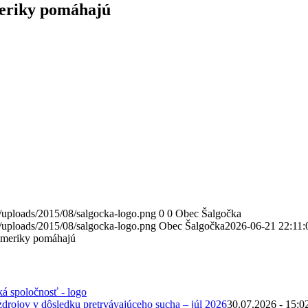
eriky pomáhajú
/uploads/2015/08/salgocka-logo.png
0
0
Obec Šalgočka
/uploads/2015/08/salgocka-logo.png
Obec Šalgočka
2026-06-21 22:11:
Ameriky pomáhajú
zdrojov v dôsledku pretrvávajúceho sucha – júl 2026
30.07.2026 - 15:0