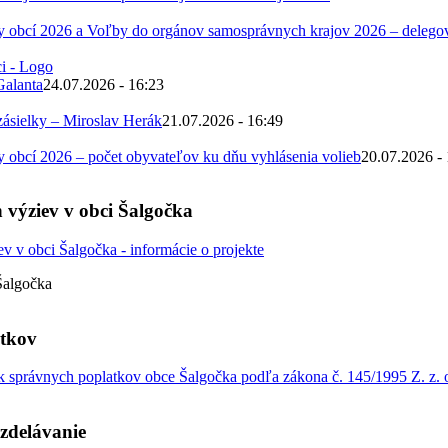
 obcí 2026 a Voľby do orgánov samosprávnych krajov 2026 – deleg
Galanta
24.07.2026 - 16:23
zásielky – Miroslav Herák
21.07.2026 - 16:49
obcí 2026 – počet obyvateľov ku dňu vyhlásenia volieb
20.07.2026 -
 výziev v obci Šalgočka
Šalgočka
atkov
 správnych poplatkov obce Šalgočka podľa zákona č. 145/1995 Z. z. o
zdelávanie