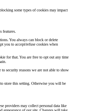
t blocking some types of cookies may impact
s features.
ctions. You always can block or delete
mpt you to accept/refuse cookies when
ie for that. You are free to opt out any time
main.
 to security reasons we are not able to show
o store this setting. Otherwise you will be
se providers may collect personal data like
nd appearance of our site. Changes will take