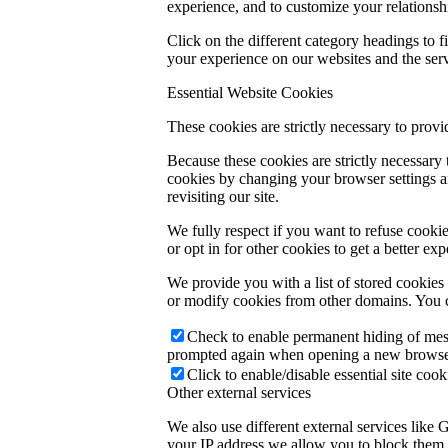
experience, and to customize your relationsh
Click on the different category headings to
your experience on our websites and the servi
Essential Website Cookies
These cookies are strictly necessary to provi
Because these cookies are strictly necessary
cookies by changing your browser settings an
revisiting our site.
We fully respect if you want to refuse cookie
or opt in for other cookies to get a better e
We provide you with a list of stored cookie
or modify cookies from other domains. You c
Check to enable permanent hiding of messa
prompted again when opening a new browse
Click to enable/disable essential site cook
Other external services
We also use different external services like
your IP address we allow you to block them h