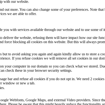
ip with our website.
 find out more. You can also change some of your preferences. Note tha
ces we are able to offer.
de you with services available through our website and to use some of it
 to deliver the website, refusing them will have impact how our site fun
d force blocking all cookies on this website. But this will always pro
s but to avoid asking you again and again kindly allow us to store a cook
xperience. If you refuse cookies we will remove all set cookies in our do
s on your computer in our domain so you can check what we stored. Due
an check these in your browser security settings.
ge bar and refuse all cookies if you do not opt in. We need 2 cookies t
r window or new a tab.
ies.
 Google Webfonts, Google Maps, and external Video providers. Since the
ere. Please be aware that this might heavily reduce the functionality a