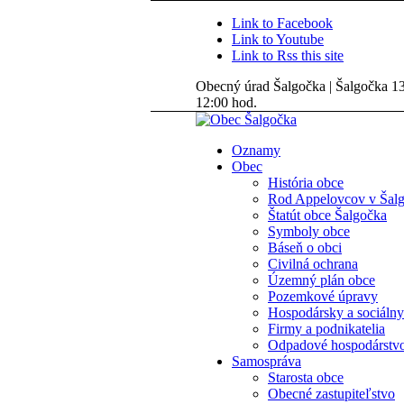
Link to Facebook
Link to Youtube
Link to Rss this site
Obecný úrad Šalgočka | Šalgočka 135
12:00 hod.
Oznamy
Obec
História obce
Rod Appelovcov v Šal
Štatút obce Šalgočka
Symboly obce
Báseň o obci
Civilná ochrana
Územný plán obce
Pozemkové úpravy
Hospodársky a sociálny
Firmy a podnikatelia
Odpadové hospodárstv
Samospráva
Starosta obce
Obecné zastupiteľstvo