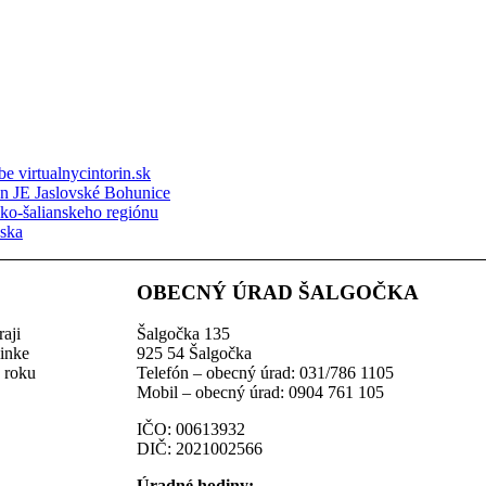
e virtualnycintorin.sk
ón JE Jaslovské Bohunice
sko-šalianskeho regiónu
nska
OBECNÝ ÚRAD ŠALGOČKA
aji
Šalgočka 135
linke
925 54 Šalgočka
z roku
Telefón – obecný úrad: 031/786 1105
Mobil – obecný úrad: 0904 761 105
IČO: 00613932
DIČ: 2021002566
Úradné hodiny: