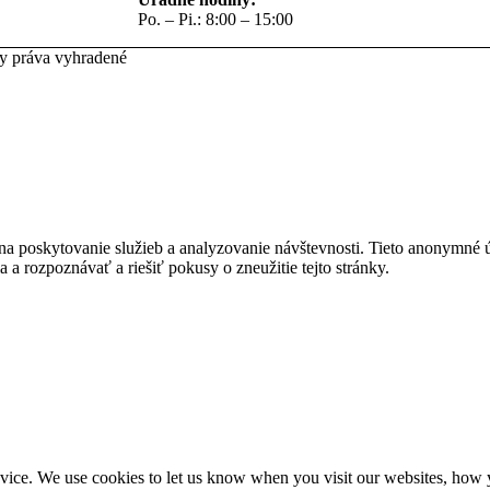
Po. – Pi.: 8:00 – 15:00
ky práva vyhradené
na poskytovanie služieb a analyzovanie návštevnosti. Tieto anonymné
ia a rozpoznávať a riešiť pokusy o zneužitie tejto stránky.
ice. We use cookies to let us know when you visit our websites, how yo