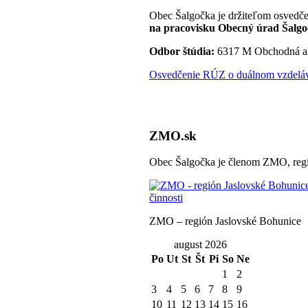
Obec Šalgočka je držiteľom osvedče
na pracovisku Obecný úrad Šalgo
Odbor štúdia:
6317 M Obchodná a
Osvedčenie RÚZ o duálnom vzdeláva
ZMO.sk
Obec Šalgočka je členom ZMO, regi
ZMO – región Jaslovské Bohunice
august 2026
Po
Ut
St
Št
Pi
So
Ne
1
2
3
4
5
6
7
8
9
10
11
12
13
14
15
16