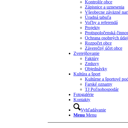
Kontrolór obce
Zápisnice a uznesenia
Všeobecne záväzné nar
Úradná tabuľa
Voľby a referendá
Projekty
Protispoločenská činno
Ochrana osobných úda
Rozpočet obce
Záverečný účet obce
Zverejňovanie
Faktúry
Zmluvy
Objednávky
Kultúra a šport
Kultúrne a športové pod
Farské oznamy
TJ Poľnohospodár
Fotogalérie
Kontakty
Vyhľadávanie
Menu
Menu