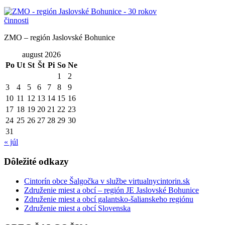
ZMO – región Jaslovské Bohunice
august 2026
Po
Ut
St
Št
Pi
So
Ne
1
2
3
4
5
6
7
8
9
10
11
12
13
14
15
16
17
18
19
20
21
22
23
24
25
26
27
28
29
30
31
« júl
Dôležité odkazy
Cintorín obce Šalgočka v službe virtualnycintorin.sk
Združenie miest a obcí – región JE Jaslovské Bohunice
Združenie miest a obcí galantsko-šalianskeho regiónu
Združenie miest a obcí Slovenska