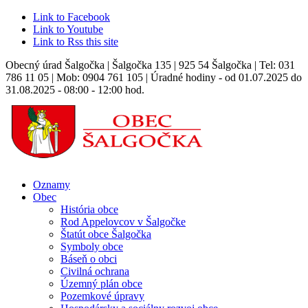
Link to Facebook
Link to Youtube
Link to Rss this site
Obecný úrad Šalgočka | Šalgočka 135 | 925 54 Šalgočka | Tel: 031
786 11 05 | Mob: 0904 761 105 | Úradné hodiny - od 01.07.2025 do
31.08.2025 - 08:00 - 12:00 hod.
Oznamy
Obec
História obce
Rod Appelovcov v Šalgočke
Štatút obce Šalgočka
Symboly obce
Báseň o obci
Civilná ochrana
Územný plán obce
Pozemkové úpravy