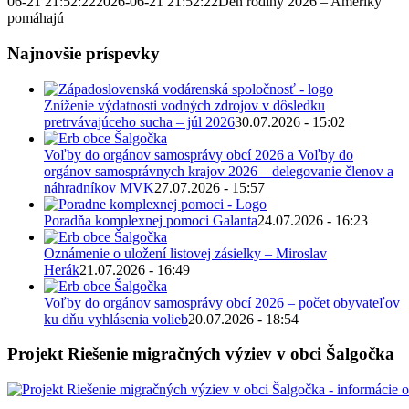
06-21 21:52:22
2026-06-21 21:52:22
Deň rodiny 2026 – Ameriky
pomáhajú
Najnovšie príspevky
Zníženie výdatnosti vodných zdrojov v dôsledku
pretrvávajúceho sucha – júl 2026
30.07.2026 - 15:02
Voľby do orgánov samosprávy obcí 2026 a Voľby do
orgánov samosprávnych krajov 2026 – delegovanie členov a
náhradníkov MVK
27.07.2026 - 15:57
Poradňa komplexnej pomoci Galanta
24.07.2026 - 16:23
Oznámenie o uložení listovej zásielky – Miroslav
Herák
21.07.2026 - 16:49
Voľby do orgánov samosprávy obcí 2026 – počet obyvateľov
ku dňu vyhlásenia volieb
20.07.2026 - 18:54
Projekt Riešenie migračných výziev v obci Šalgočka