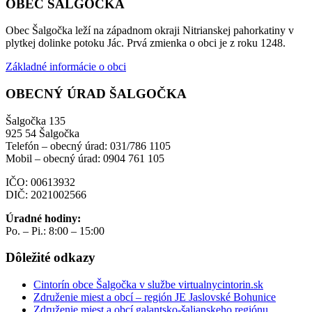
OBEC ŠALGOČKA
Obec Šalgočka leží na západnom okraji Nitrianskej pahorkatiny v
plytkej dolinke potoku Jác. Prvá zmienka o obci je z roku 1248.
Základné informácie o obci
OBECNÝ ÚRAD ŠALGOČKA
Šalgočka 135
925 54 Šalgočka
Telefón – obecný úrad: 031/786 1105
Mobil – obecný úrad: 0904 761 105
IČO: 00613932
DIČ: 2021002566
Úradné hodiny:
Po. – Pi.: 8:00 – 15:00
Dôležité odkazy
Cintorín obce Šalgočka v službe virtualnycintorin.sk
Združenie miest a obcí – región JE Jaslovské Bohunice
Združenie miest a obcí galantsko-šalianskeho regiónu