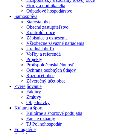
Hospodársky a sociálny rozvoj obce
Firmy a podnikatelia
Odpadové hospodárstvo
Samospráva
Starosta obce
Obecné zastupiteľstvo
Kontrolór obce
Zápisnice a uznesenia
Všeobecne záväzné nariadenia
Úradná tabuľa
Voľby a referendá
Projekty
Protispoločenská činnosť
Ochrana osobných údajov
Rozpočet obce
Záverečný účet obce
Zverejňovanie
Faktúry
Zmluvy
Objednávky
Kultúra a šport
Kultúrne a športové podujatia
Farské oznamy
TJ Poľnohospodár
Fotogalérie