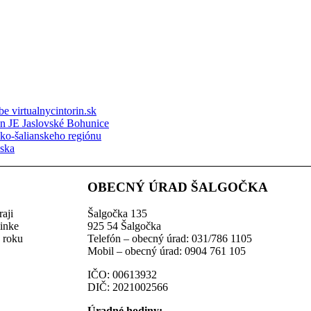
e virtualnycintorin.sk
ón JE Jaslovské Bohunice
sko-šalianskeho regiónu
nska
OBECNÝ ÚRAD ŠALGOČKA
aji
Šalgočka 135
linke
925 54 Šalgočka
z roku
Telefón – obecný úrad: 031/786 1105
Mobil – obecný úrad: 0904 761 105
IČO: 00613932
DIČ: 2021002566
Úradné hodiny: