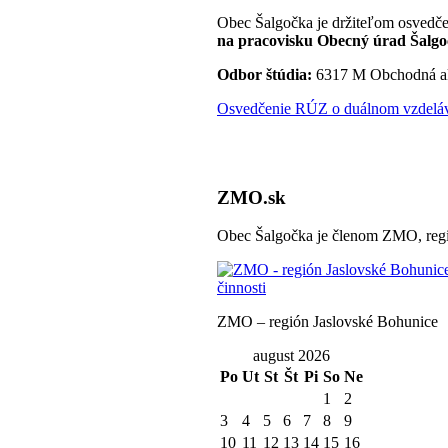
Obec Šalgočka je držiteľom osvedče
na pracovisku Obecný úrad Šalgo
Odbor štúdia:
6317 M Obchodná a
Osvedčenie RÚZ o duálnom vzdeláva
ZMO.sk
Obec Šalgočka je členom ZMO, regi
ZMO – región Jaslovské Bohunice
august 2026
Po
Ut
St
Št
Pi
So
Ne
1
2
3
4
5
6
7
8
9
10
11
12
13
14
15
16