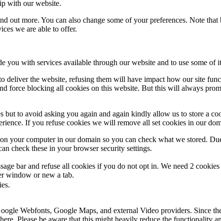
ip with our website.
 find out more. You can also change some of your preferences. Note tha
ces we are able to offer.
de you with services available through our website and to use some of it
 to deliver the website, refusing them will have impact how our site fun
d force blocking all cookies on this website. But this will always pro
s but to avoid asking you again and again kindly allow us to store a cook
xperience. If you refuse cookies we will remove all set cookies in our do
s on your computer in our domain so you can check what we stored. Due
an check these in your browser security settings.
ge bar and refuse all cookies if you do not opt in. We need 2 cookies t
r window or new a tab.
ies.
 Google Webfonts, Google Maps, and external Video providers. Since the
ere. Please be aware that this might heavily reduce the functionality a