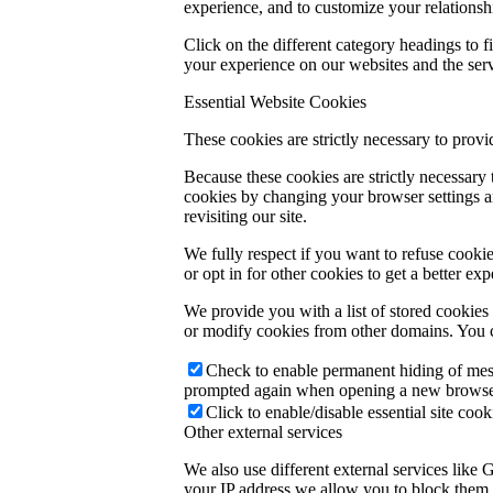
experience, and to customize your relationsh
Click on the different category headings to
your experience on our websites and the servi
Essential Website Cookies
These cookies are strictly necessary to provi
Because these cookies are strictly necessary
cookies by changing your browser settings an
revisiting our site.
We fully respect if you want to refuse cookie
or opt in for other cookies to get a better e
We provide you with a list of stored cookie
or modify cookies from other domains. You c
Check to enable permanent hiding of messa
prompted again when opening a new browse
Click to enable/disable essential site cook
Other external services
We also use different external services like
your IP address we allow you to block them h