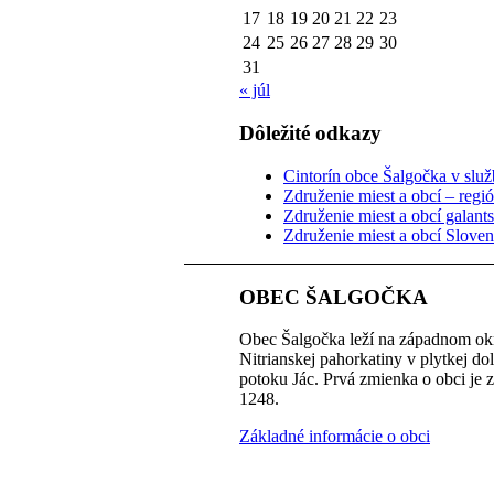
17
18
19
20
21
22
23
24
25
26
27
28
29
30
31
« júl
Dôležité odkazy
Cintorín obce Šalgočka v služb
Združenie miest a obcí – regi
Združenie miest a obcí galant
Združenie miest a obcí Slove
OBEC ŠALGOČKA
Obec Šalgočka leží na západnom okr
Nitrianskej pahorkatiny v plytkej do
potoku Jác. Prvá zmienka o obci je 
1248.
Základné informácie o obci