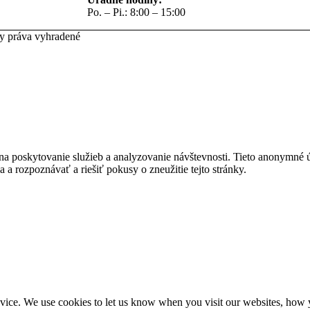
Po. – Pi.: 8:00 – 15:00
ky práva vyhradené
na poskytovanie služieb a analyzovanie návštevnosti. Tieto anonymné
ia a rozpoznávať a riešiť pokusy o zneužitie tejto stránky.
ice. We use cookies to let us know when you visit our websites, how yo