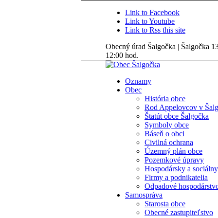
Link to Facebook
Link to Youtube
Link to Rss this site
Obecný úrad Šalgočka | Šalgočka 135
12:00 hod.
Oznamy
Obec
História obce
Rod Appelovcov v Šal
Štatút obce Šalgočka
Symboly obce
Báseň o obci
Civilná ochrana
Územný plán obce
Pozemkové úpravy
Hospodársky a sociálny
Firmy a podnikatelia
Odpadové hospodárstv
Samospráva
Starosta obce
Obecné zastupiteľstvo