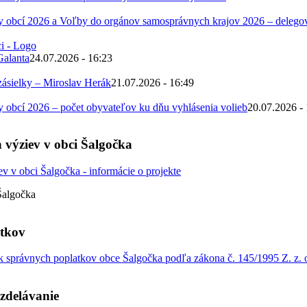
 obcí 2026 a Voľby do orgánov samosprávnych krajov 2026 – deleg
Galanta
24.07.2026 - 16:23
zásielky – Miroslav Herák
21.07.2026 - 16:49
obcí 2026 – počet obyvateľov ku dňu vyhlásenia volieb
20.07.2026 -
 výziev v obci Šalgočka
Šalgočka
atkov
 správnych poplatkov obce Šalgočka podľa zákona č. 145/1995 Z. z. o
zdelávanie