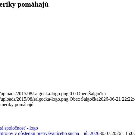
eriky pomáhajú
/uploads/2015/08/salgocka-logo.png
0
0
Obec Šalgočka
/uploads/2015/08/salgocka-logo.png
Obec Šalgočka
2026-06-21 22:22:
Ameriky pomáhajú
zdrojov v dôsledku pretrvávajúceho sucha – júl 2026
30.07.2026 - 15:0