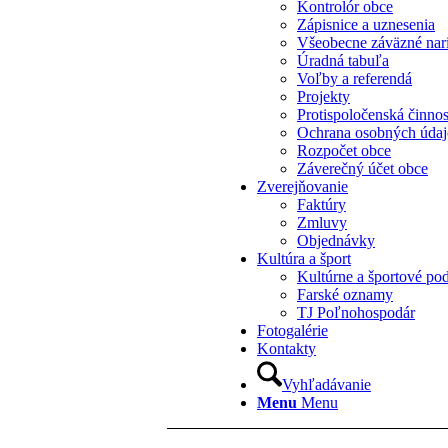
Kontrolór obce
Zápisnice a uznesenia
Všeobecne záväzné nar
Úradná tabuľa
Voľby a referendá
Projekty
Protispoločenská činno
Ochrana osobných úda
Rozpočet obce
Záverečný účet obce
Zverejňovanie
Faktúry
Zmluvy
Objednávky
Kultúra a šport
Kultúrne a športové pod
Farské oznamy
TJ Poľnohospodár
Fotogalérie
Kontakty
Vyhľadávanie
Menu
Menu