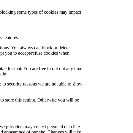
t blocking some types of cookies may impact
s features.
ctions. You always can block or delete
mpt you to accept/refuse cookies when
ie for that. You are free to opt out any time
main.
 to security reasons we are not able to show
o store this setting. Otherwise you will be
se providers may collect personal data like
nd appearance of our site. Changes will take