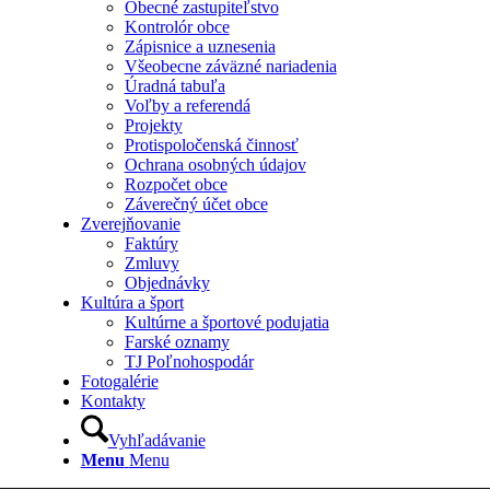
Obecné zastupiteľstvo
Kontrolór obce
Zápisnice a uznesenia
Všeobecne záväzné nariadenia
Úradná tabuľa
Voľby a referendá
Projekty
Protispoločenská činnosť
Ochrana osobných údajov
Rozpočet obce
Záverečný účet obce
Zverejňovanie
Faktúry
Zmluvy
Objednávky
Kultúra a šport
Kultúrne a športové podujatia
Farské oznamy
TJ Poľnohospodár
Fotogalérie
Kontakty
Vyhľadávanie
Menu
Menu