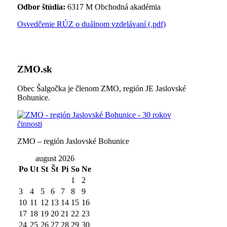
Odbor štúdia:
6317 M Obchodná akadémia
Osvedčenie RÚZ o duálnom vzdelávaní (.pdf)
ZMO.sk
Obec Šalgočka je členom ZMO, región JE Jaslovské
Bohunice.
ZMO – región Jaslovské Bohunice
august 2026
Po
Ut
St
Št
Pi
So
Ne
1
2
3
4
5
6
7
8
9
10
11
12
13
14
15
16
17
18
19
20
21
22
23
24
25
26
27
28
29
30