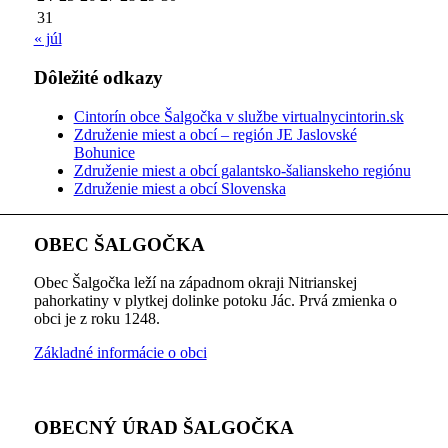
31
« júl
Dôležité odkazy
Cintorín obce Šalgočka v službe virtualnycintorin.sk
Združenie miest a obcí – región JE Jaslovské
Bohunice
Združenie miest a obcí galantsko-šalianskeho regiónu
Združenie miest a obcí Slovenska
OBEC ŠALGOČKA
Obec Šalgočka leží na západnom okraji Nitrianskej
pahorkatiny v plytkej dolinke potoku Jác. Prvá zmienka o
obci je z roku 1248.
Základné informácie o obci
OBECNÝ ÚRAD ŠALGOČKA