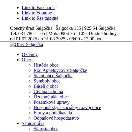
Link to Facebook
Link to Youtube
Link to Rss this site
Obecný úrad Šalgočka | Šalgočka 135 | 925 54 Šalgočka |
Tel: 031 786 11 05 | Mob: 0904 761 105 | Úradné hodiny -
od 01.07.2025 do 31.08.2025 - 08:00 - 12:00 hod.
Oznamy
Obec
História obce
Rod Appelovcov v Šalgočke
Štatút obce Šalgočka
Symboly obce
Báseň o obci
Civilná ochrana
Územný plán obce
Pozemkové úpravy
Hospodársky a sociálny rozvoj obce
Firmy a podnikatelia
Odpadové hospodárstvo
Samospráva
Starosta obce