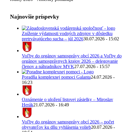
Najnovšie príspevky
Zníženie výdatnosti vodných zdrojov v dôsledku
pretrvávajúceho sucha – júl 2026
30.07.2026 - 15:02
Voľby do orgánov samosprávy obcí 2026 a Voľby do
orgánov samosprávnych krajov 2026 – delegovanie
členov a náhradníkov MVK
27.07.2026 - 15:57
Poradňa komplexnej pomoci Galanta
24.07.2026 -
16:23
Oznámenie o uložení listovej zásielky – Miroslav
Herák
21.07.2026 - 16:49
Voľby do orgánov samosprávy obcí 2026 – počet
obyvateľov ku dňu vyhlásenia volieb
20.07.2026 -