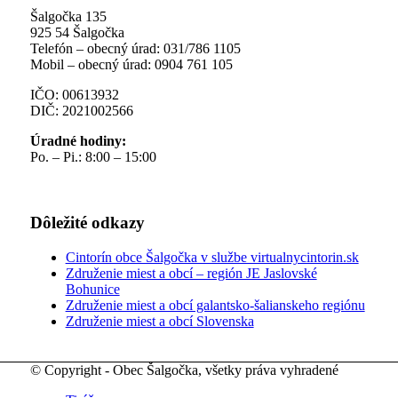
Šalgočka 135
925 54 Šalgočka
Telefón – obecný úrad: 031/786 1105
Mobil – obecný úrad: 0904 761 105
IČO: 00613932
DIČ: 2021002566
Úradné hodiny:
Po. – Pi.: 8:00 – 15:00
Dôležité odkazy
Cintorín obce Šalgočka v službe virtualnycintorin.sk
Združenie miest a obcí – región JE Jaslovské
Bohunice
Združenie miest a obcí galantsko-šalianskeho regiónu
Združenie miest a obcí Slovenska
© Copyright - Obec Šalgočka, všetky práva vyhradené