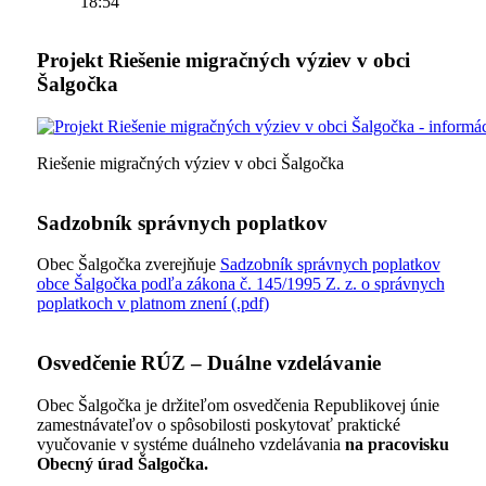
18:54
Projekt Riešenie migračných výziev v obci
Šalgočka
Riešenie migračných výziev v obci Šalgočka
Sadzobník správnych poplatkov
Obec Šalgočka zverejňuje
Sadzobník správnych poplatkov
obce Šalgočka podľa zákona č. 145/1995 Z. z. o správnych
poplatkoch v platnom znení (.pdf)
Osvedčenie RÚZ – Duálne vzdelávanie
Obec Šalgočka je držiteľom osvedčenia Republikovej únie
zamestnávateľov o spôsobilosti poskytovať praktické
vyučovanie v systéme duálneho vzdelávania
na pracovisku
Obecný úrad Šalgočka.