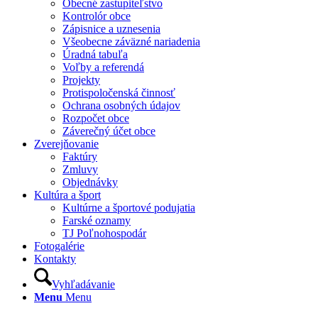
Obecné zastupiteľstvo
Kontrolór obce
Zápisnice a uznesenia
Všeobecne záväzné nariadenia
Úradná tabuľa
Voľby a referendá
Projekty
Protispoločenská činnosť
Ochrana osobných údajov
Rozpočet obce
Záverečný účet obce
Zverejňovanie
Faktúry
Zmluvy
Objednávky
Kultúra a šport
Kultúrne a športové podujatia
Farské oznamy
TJ Poľnohospodár
Fotogalérie
Kontakty
Vyhľadávanie
Menu
Menu