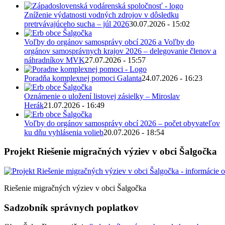
Zníženie výdatnosti vodných zdrojov v dôsledku
pretrvávajúceho sucha – júl 2026
30.07.2026 - 15:02
Voľby do orgánov samosprávy obcí 2026 a Voľby do
orgánov samosprávnych krajov 2026 – delegovanie členov a
náhradníkov MVK
27.07.2026 - 15:57
Poradňa komplexnej pomoci Galanta
24.07.2026 - 16:23
Oznámenie o uložení listovej zásielky – Miroslav
Herák
21.07.2026 - 16:49
Voľby do orgánov samosprávy obcí 2026 – počet obyvateľov
ku dňu vyhlásenia volieb
20.07.2026 - 18:54
Projekt Riešenie migračných výziev v obci Šalgočka
Riešenie migračných výziev v obci Šalgočka
Sadzobník správnych poplatkov