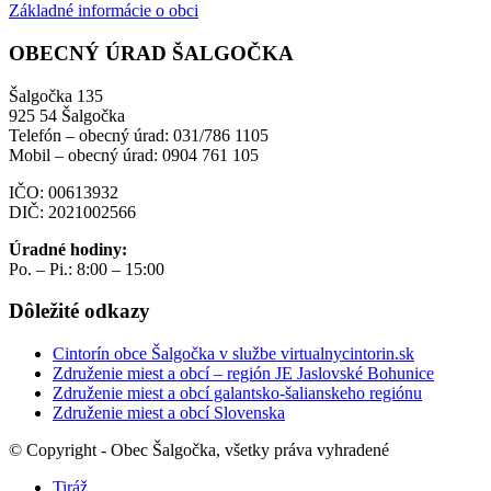
Základné informácie o obci
OBECNÝ ÚRAD ŠALGOČKA
Šalgočka 135
925 54 Šalgočka
Telefón – obecný úrad: 031/786 1105
Mobil – obecný úrad: 0904 761 105
IČO: 00613932
DIČ: 2021002566
Úradné hodiny:
Po. – Pi.: 8:00 – 15:00
Dôležité odkazy
Cintorín obce Šalgočka v službe virtualnycintorin.sk
Združenie miest a obcí – región JE Jaslovské Bohunice
Združenie miest a obcí galantsko-šalianskeho regiónu
Združenie miest a obcí Slovenska
© Copyright - Obec Šalgočka, všetky práva vyhradené
Tiráž