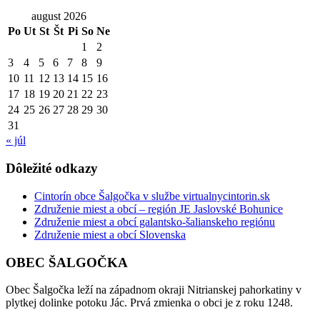
august 2026
Po
Ut
St
Št
Pi
So
Ne
1
2
3
4
5
6
7
8
9
10
11
12
13
14
15
16
17
18
19
20
21
22
23
24
25
26
27
28
29
30
31
« júl
Dôležité odkazy
Cintorín obce Šalgočka v službe virtualnycintorin.sk
Združenie miest a obcí – región JE Jaslovské Bohunice
Združenie miest a obcí galantsko-šalianskeho regiónu
Združenie miest a obcí Slovenska
OBEC ŠALGOČKA
Obec Šalgočka leží na západnom okraji Nitrianskej pahorkatiny v
plytkej dolinke potoku Jác. Prvá zmienka o obci je z roku 1248.