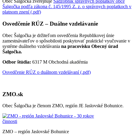
Obec Šalgočka zverejňuje
Sadzobník správnych poplatkov obce
Šalgočka podľa zákona č. 145/1995 Z. z. o správnych poplatkoch v
platnom znení (.pdf)
Osvedčenie RÚZ – Duálne vzdelávanie
Obec Šalgočka je držiteľom osvedčenia Republikovej únie
zamestnávateľov o spôsobilosti poskytovať praktické vyučovanie v
systéme duálneho vzdelávania
na pracovisku Obecný úrad
Šalgočka.
Odbor štúdia:
6317 M Obchodná akadémia
Osvedčenie RÚZ o duálnom vzdelávaní (.pdf)
ZMO.sk
Obec Šalgočka je členom ZMO, región JE Jaslovské Bohunice.
ZMO – región Jaslovské Bohunice