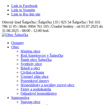
Link to Facebook
Link to Youtube
Link to Rss this site
Obecný úrad Šalgočka | Šalgočka 135 | 925 54 Šalgočka | Tel: 031
786 11 05 | Mob: 0904 761 105 | Úradné hodiny - od 01.07.2025 do
31.08.2025 - 08:00 - 12:00 hod.
Oznamy
Obec
História obce
Rod Appelovcov v Šalgočke
Štatút obce Šalgočka
Symboly obce
Báseň o obci
Civilná ochrana
Územný plán obce
Pozemkové úpravy
Hospodársky a sociálny rozvoj obce
Firmy a podnikatelia
Odpadové hospodárstvo
Samospráva
Starosta obce