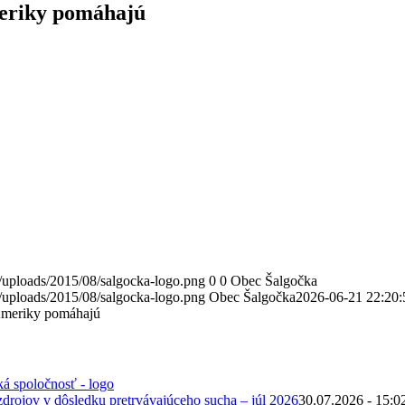
eriky pomáhajú
/uploads/2015/08/salgocka-logo.png
0
0
Obec Šalgočka
/uploads/2015/08/salgocka-logo.png
Obec Šalgočka
2026-06-21 22:20:
Ameriky pomáhajú
zdrojov v dôsledku pretrvávajúceho sucha – júl 2026
30.07.2026 - 15:0