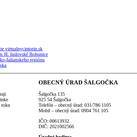
e virtualnycintorin.sk
ón JE Jaslovské Bohunice
sko-šalianskeho regiónu
nska
OBECNÝ ÚRAD ŠALGOČKA
aji
Šalgočka 135
linke
925 54 Šalgočka
z roku
Telefón – obecný úrad: 031/786 1105
Mobil – obecný úrad: 0904 761 105
IČO: 00613932
DIČ: 2021002566
Úradné hodiny: