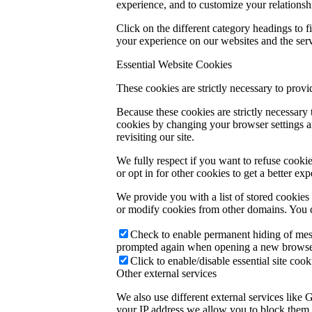
experience, and to customize your relationsh
Click on the different category headings to
your experience on our websites and the servi
Essential Website Cookies
These cookies are strictly necessary to provi
Because these cookies are strictly necessary
cookies by changing your browser settings an
revisiting our site.
We fully respect if you want to refuse cookie
or opt in for other cookies to get a better e
We provide you with a list of stored cookie
or modify cookies from other domains. You c
Check to enable permanent hiding of messa
prompted again when opening a new browse
Click to enable/disable essential site cook
Other external services
We also use different external services like
your IP address we allow you to block them h