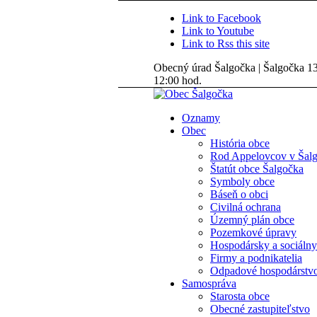
Link to Facebook
Link to Youtube
Link to Rss this site
Obecný úrad Šalgočka | Šalgočka 135
12:00 hod.
Oznamy
Obec
História obce
Rod Appelovcov v Šal
Štatút obce Šalgočka
Symboly obce
Báseň o obci
Civilná ochrana
Územný plán obce
Pozemkové úpravy
Hospodársky a sociálny
Firmy a podnikatelia
Odpadové hospodárstv
Samospráva
Starosta obce
Obecné zastupiteľstvo