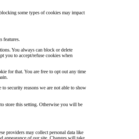
t blocking some types of cookies may impact
s features.
ctions. You always can block or delete
mpt you to accept/refuse cookies when
ie for that. You are free to opt out any time
main.
 to security reasons we are not able to show
o store this setting. Otherwise you will be
se providers may collect personal data like
nd appearance of our site. Changes will take