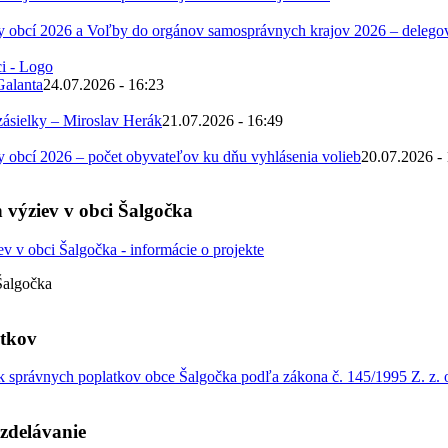
 obcí 2026 a Voľby do orgánov samosprávnych krajov 2026 – deleg
Galanta
24.07.2026 - 16:23
zásielky – Miroslav Herák
21.07.2026 - 16:49
obcí 2026 – počet obyvateľov ku dňu vyhlásenia volieb
20.07.2026 -
 výziev v obci Šalgočka
Šalgočka
atkov
 správnych poplatkov obce Šalgočka podľa zákona č. 145/1995 Z. z. o
zdelávanie