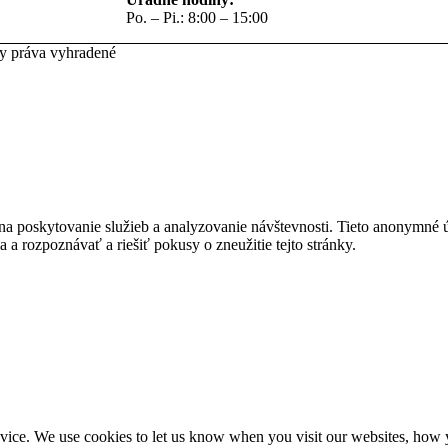
Po. – Pi.: 8:00 – 15:00
ky práva vyhradené
na poskytovanie služieb a analyzovanie návštevnosti. Tieto anonymné
ia a rozpoznávať a riešiť pokusy o zneužitie tejto stránky.
ice. We use cookies to let us know when you visit our websites, how yo