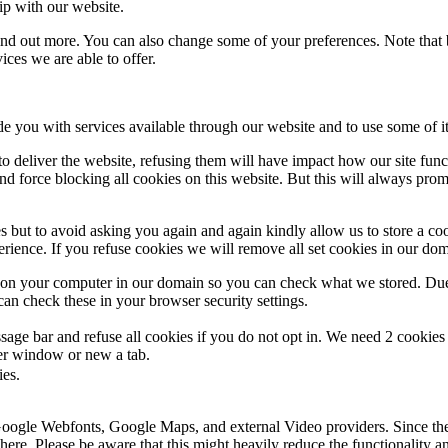
ip with our website.
 find out more. You can also change some of your preferences. Note tha
ces we are able to offer.
de you with services available through our website and to use some of it
 to deliver the website, refusing them will have impact how our site fun
d force blocking all cookies on this website. But this will always pro
s but to avoid asking you again and again kindly allow us to store a cook
xperience. If you refuse cookies we will remove all set cookies in our do
s on your computer in our domain so you can check what we stored. Due
an check these in your browser security settings.
ge bar and refuse all cookies if you do not opt in. We need 2 cookies t
r window or new a tab.
ies.
 Google Webfonts, Google Maps, and external Video providers. Since the
ere. Please be aware that this might heavily reduce the functionality a