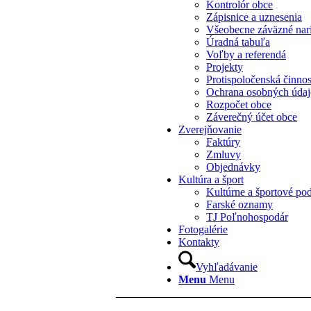
Kontrolór obce
Zápisnice a uznesenia
Všeobecne záväzné nar
Úradná tabuľa
Voľby a referendá
Projekty
Protispoločenská činno
Ochrana osobných úda
Rozpočet obce
Záverečný účet obce
Zverejňovanie
Faktúry
Zmluvy
Objednávky
Kultúra a šport
Kultúrne a športové pod
Farské oznamy
TJ Poľnohospodár
Fotogalérie
Kontakty
Vyhľadávanie
Menu
Menu