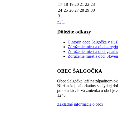
17
18
19
20
21
22
23
24
25
26
27
28
29
30
31
« júl
Dôležité odkazy
Cintorín obce Šalgočka v služb
Združenie miest a obcí – regi
Združenie miest a obcí galant
Združenie miest a obcí Slove
OBEC ŠALGOČKA
Obec Šalgočka leží na západnom okr
Nitrianskej pahorkatiny v plytkej do
potoku Jác. Prvá zmienka o obci je 
1248.
Základné informácie o obci