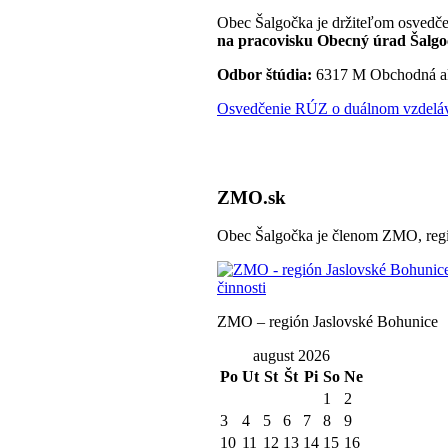
Obec Šalgočka je držiteľom osvedče
na pracovisku Obecný úrad Šalgo
Odbor štúdia:
6317 M Obchodná a
Osvedčenie RÚZ o duálnom vzdeláva
ZMO.sk
Obec Šalgočka je členom ZMO, regi
ZMO – región Jaslovské Bohunice
august 2026
Po
Ut
St
Št
Pi
So
Ne
1
2
3
4
5
6
7
8
9
10
11
12
13
14
15
16