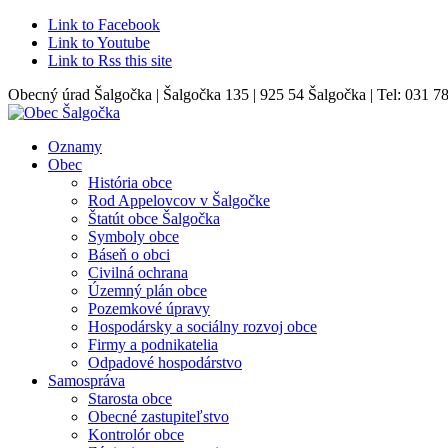
Link to Facebook
Link to Youtube
Link to Rss this site
Obecný úrad Šalgočka | Šalgočka 135 | 925 54 Šalgočka | Tel: 031 7
Oznamy
Obec
História obce
Rod Appelovcov v Šalgočke
Štatút obce Šalgočka
Symboly obce
Báseň o obci
Civilná ochrana
Územný plán obce
Pozemkové úpravy
Hospodársky a sociálny rozvoj obce
Firmy a podnikatelia
Odpadové hospodárstvo
Samospráva
Starosta obce
Obecné zastupiteľstvo
Kontrolór obce