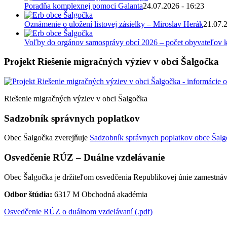
Poradňa komplexnej pomoci Galanta
24.07.2026 - 16:23
Oznámenie o uložení listovej zásielky – Miroslav Herák
21.07.
Voľby do orgánov samosprávy obcí 2026 – počet obyvateľov k
Projekt Riešenie migračných výziev v obci Šalgočka
Riešenie migračných výziev v obci Šalgočka
Sadzobník správnych poplatkov
Obec Šalgočka zverejňuje
Sadzobník správnych poplatkov obce Šalgo
Osvedčenie RÚZ – Duálne vzdelávanie
Obec Šalgočka je držiteľom osvedčenia Republikovej únie zamestnáv
Odbor štúdia:
6317 M Obchodná akadémia
Osvedčenie RÚZ o duálnom vzdelávaní (.pdf)