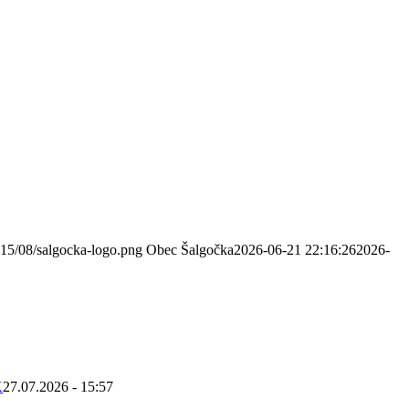
015/08/salgocka-logo.png
Obec Šalgočka
2026-06-21 22:16:26
2026-
K
27.07.2026 - 15:57