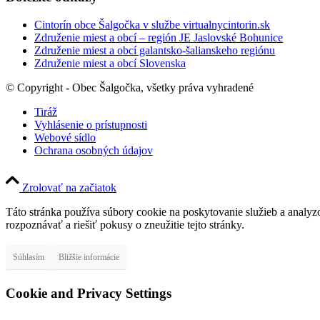
Cintorín obce Šalgočka v službe virtualnycintorin.sk
Združenie miest a obcí – región JE Jaslovské Bohunice
Združenie miest a obcí galantsko-šalianskeho regiónu
Združenie miest a obcí Slovenska
© Copyright - Obec Šalgočka, všetky práva vyhradené
Tiráž
Vyhlásenie o prístupnosti
Webové sídlo
Ochrana osobných údajov
Zrolovať na začiatok
Táto stránka používa súbory cookie na poskytovanie služieb a analyz
rozpoznávať a riešiť pokusy o zneužitie tejto stránky.
Súhlasím
Bližšie informácie
Cookie and Privacy Settings