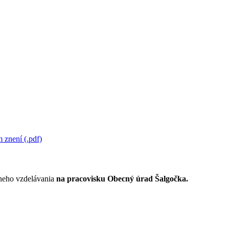
 znení (.pdf)
lneho vzdelávania
na pracovisku Obecný úrad Šalgočka.