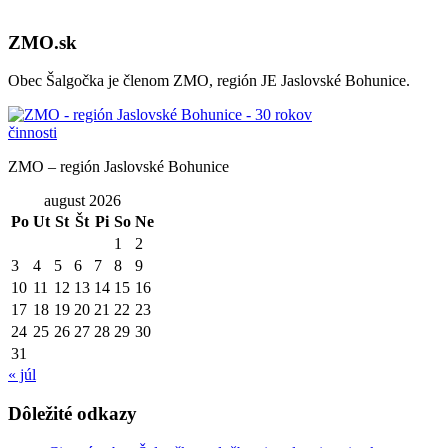
ZMO.sk
Obec Šalgočka je členom ZMO, región JE Jaslovské Bohunice.
ZMO – región Jaslovské Bohunice
august 2026
Po
Ut
St
Št
Pi
So
Ne
1
2
3
4
5
6
7
8
9
10
11
12
13
14
15
16
17
18
19
20
21
22
23
24
25
26
27
28
29
30
31
« júl
Dôležité odkazy