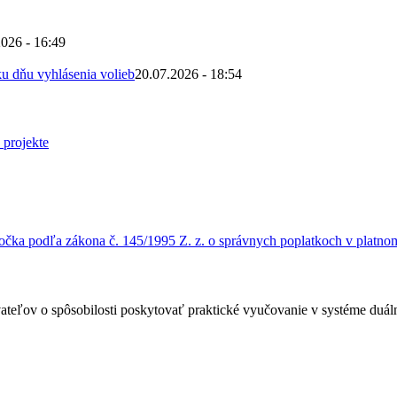
2026 - 16:49
u dňu vyhlásenia volieb
20.07.2026 - 18:54
čka podľa zákona č. 145/1995 Z. z. o správnych poplatkoch v platnom
ateľov o spôsobilosti poskytovať praktické vyučovanie v systéme duá