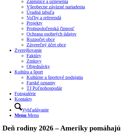
Zápisnice a uznesenia
Všeobecne záväzné nariadenia
Úradná tabuľa
Voľby a referendá
Projekty
Protispoločenská činnosť
Ochrana osobných údajov
Rozpočet obce
Záverečný účet obce
Zverejňovanie
Faktúry
Zmluvy
Objednávky
Kultúra a šport
Kultúrne a športové podujatia
Farské oznamy
TJ Poľnohospodár
Fotogalérie
Kontakty
Vyhľadávanie
Menu
Menu
Deň rodiny 2026 – Ameriky pomáhajú