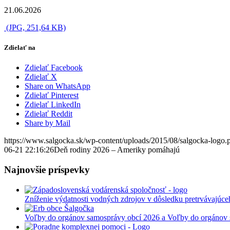
21.06.2026
(JPG, 251,64 KB)
Zdielať na
Zdielať Facebook
Zdielať X
Share on WhatsApp
Zdielať Pinterest
Zdielať LinkedIn
Zdielať Reddit
Share by Mail
https://www.salgocka.sk/wp-content/uploads/2015/08/salgocka-logo.
06-21 22:16:26
Deň rodiny 2026 – Ameriky pomáhajú
Najnovšie príspevky
Zníženie výdatnosti vodných zdrojov v dôsledku pretrvávajúce
Voľby do orgánov samosprávy obcí 2026 a Voľby do orgánov