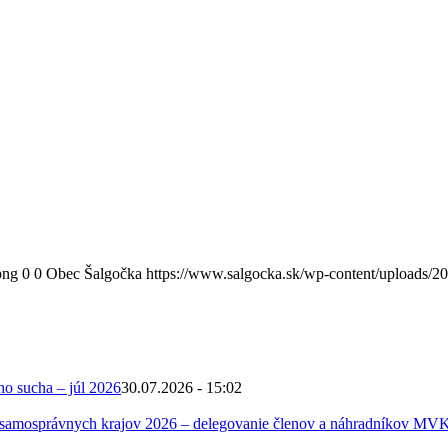
png
0
0
Obec Šalgočka
https://www.salgocka.sk/wp-content/uploads/2
ho sucha – júl 2026
30.07.2026 - 15:02
 samosprávnych krajov 2026 – delegovanie členov a náhradníkov MV