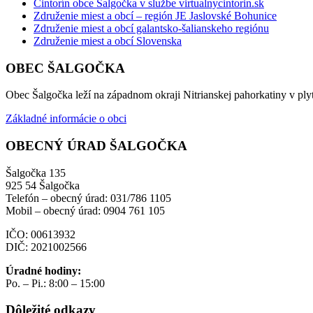
Cintorín obce Šalgočka v službe virtualnycintorin.sk
Združenie miest a obcí – región JE Jaslovské Bohunice
Združenie miest a obcí galantsko-šalianskeho regiónu
Združenie miest a obcí Slovenska
OBEC ŠALGOČKA
Obec Šalgočka leží na západnom okraji Nitrianskej pahorkatiny v plyt
Základné informácie o obci
OBECNÝ ÚRAD ŠALGOČKA
Šalgočka 135
925 54 Šalgočka
Telefón – obecný úrad: 031/786 1105
Mobil – obecný úrad: 0904 761 105
IČO: 00613932
DIČ: 2021002566
Úradné hodiny:
Po. – Pi.: 8:00 – 15:00
Dôležité odkazy