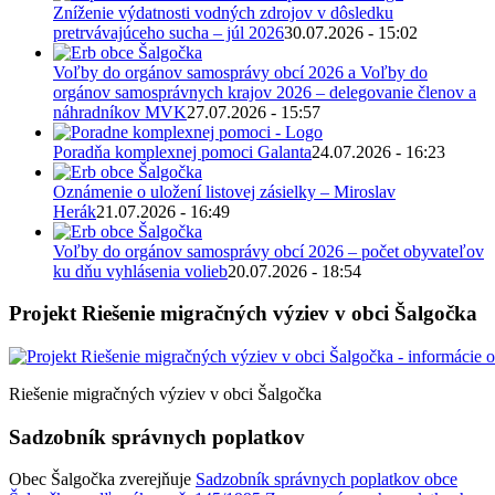
Zníženie výdatnosti vodných zdrojov v dôsledku
pretrvávajúceho sucha – júl 2026
30.07.2026 - 15:02
Voľby do orgánov samosprávy obcí 2026 a Voľby do
orgánov samosprávnych krajov 2026 – delegovanie členov a
náhradníkov MVK
27.07.2026 - 15:57
Poradňa komplexnej pomoci Galanta
24.07.2026 - 16:23
Oznámenie o uložení listovej zásielky – Miroslav
Herák
21.07.2026 - 16:49
Voľby do orgánov samosprávy obcí 2026 – počet obyvateľov
ku dňu vyhlásenia volieb
20.07.2026 - 18:54
Projekt Riešenie migračných výziev v obci Šalgočka
Riešenie migračných výziev v obci Šalgočka
Sadzobník správnych poplatkov
Obec Šalgočka zverejňuje
Sadzobník správnych poplatkov obce