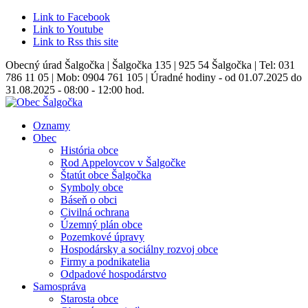
Link to Facebook
Link to Youtube
Link to Rss this site
Obecný úrad Šalgočka | Šalgočka 135 | 925 54 Šalgočka | Tel: 031
786 11 05 | Mob: 0904 761 105 | Úradné hodiny - od 01.07.2025 do
31.08.2025 - 08:00 - 12:00 hod.
Oznamy
Obec
História obce
Rod Appelovcov v Šalgočke
Štatút obce Šalgočka
Symboly obce
Báseň o obci
Civilná ochrana
Územný plán obce
Pozemkové úpravy
Hospodársky a sociálny rozvoj obce
Firmy a podnikatelia
Odpadové hospodárstvo
Samospráva
Starosta obce