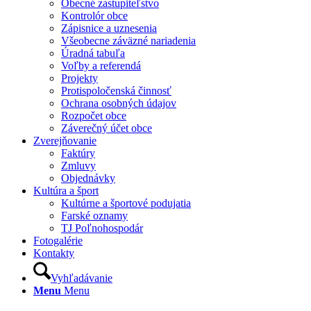
Obecné zastupiteľstvo
Kontrolór obce
Zápisnice a uznesenia
Všeobecne záväzné nariadenia
Úradná tabuľa
Voľby a referendá
Projekty
Protispoločenská činnosť
Ochrana osobných údajov
Rozpočet obce
Záverečný účet obce
Zverejňovanie
Faktúry
Zmluvy
Objednávky
Kultúra a šport
Kultúrne a športové podujatia
Farské oznamy
TJ Poľnohospodár
Fotogalérie
Kontakty
Vyhľadávanie
Menu
Menu