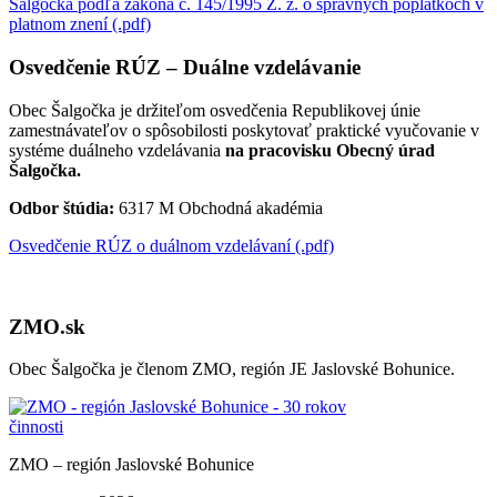
Šalgočka podľa zákona č. 145/1995 Z. z. o správnych poplatkoch v
platnom znení (.pdf)
Osvedčenie RÚZ – Duálne vzdelávanie
Obec Šalgočka je držiteľom osvedčenia Republikovej únie
zamestnávateľov o spôsobilosti poskytovať praktické vyučovanie v
systéme duálneho vzdelávania
na pracovisku Obecný úrad
Šalgočka.
Odbor štúdia:
6317 M Obchodná akadémia
Osvedčenie RÚZ o duálnom vzdelávaní (.pdf)
ZMO.sk
Obec Šalgočka je členom ZMO, región JE Jaslovské Bohunice.
ZMO – región Jaslovské Bohunice