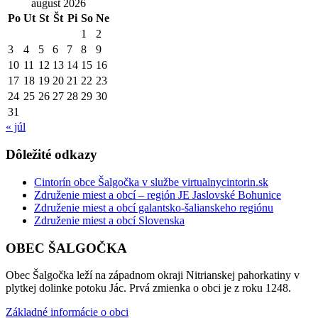
august 2026
Po
Ut
St
Št
Pi
So
Ne
1
2
3
4
5
6
7
8
9
10
11
12
13
14
15
16
17
18
19
20
21
22
23
24
25
26
27
28
29
30
31
« júl
Dôležité odkazy
Cintorín obce Šalgočka v službe virtualnycintorin.sk
Združenie miest a obcí – región JE Jaslovské Bohunice
Združenie miest a obcí galantsko-šalianskeho regiónu
Združenie miest a obcí Slovenska
OBEC ŠALGOČKA
Obec Šalgočka leží na západnom okraji Nitrianskej pahorkatiny v
plytkej dolinke potoku Jác. Prvá zmienka o obci je z roku 1248.
Základné informácie o obci