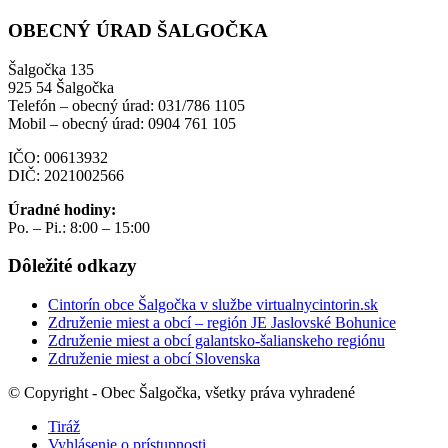
OBECNÝ ÚRAD ŠALGOČKA
Šalgočka 135
925 54 Šalgočka
Telefón – obecný úrad: 031/786 1105
Mobil – obecný úrad: 0904 761 105
IČO: 00613932
DIČ: 2021002566
Úradné hodiny:
Po. – Pi.: 8:00 – 15:00
Dôležité odkazy
Cintorín obce Šalgočka v službe virtualnycintorin.sk
Združenie miest a obcí – región JE Jaslovské Bohunice
Združenie miest a obcí galantsko-šalianskeho regiónu
Združenie miest a obcí Slovenska
© Copyright - Obec Šalgočka, všetky práva vyhradené
Tiráž
Vyhlásenie o prístupnosti