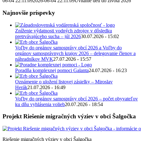
06-04 22:11:09
2026-06-04 22:11:09
Uvítanie detí do života 2026
Najnovšie príspevky
Zníženie výdatnosti vodných zdrojov v dôsledku
pretrvávajúceho sucha – júl 2026
30.07.2026 - 15:02
Voľby do orgánov samosprávy obcí 2026 a Voľby do
orgánov samosprávnych krajov 2026 – delegovanie členov a
náhradníkov MVK
27.07.2026 - 15:57
Poradňa komplexnej pomoci Galanta
24.07.2026 - 16:23
Oznámenie o uložení listovej zásielky – Miroslav
Herák
21.07.2026 - 16:49
Voľby do orgánov samosprávy obcí 2026 – počet obyvateľov
ku dňu vyhlásenia volieb
20.07.2026 - 18:54
Projekt Riešenie migračných výziev v obci Šalgočka
Riešenie migračných výziev v obci Šalgočka