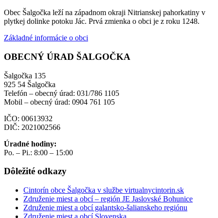
Obec Šalgočka leží na západnom okraji Nitrianskej pahorkatiny v
plytkej dolinke potoku Jác. Prvá zmienka o obci je z roku 1248.
Základné informácie o obci
OBECNÝ ÚRAD ŠALGOČKA
Šalgočka 135
925 54 Šalgočka
Telefón – obecný úrad: 031/786 1105
Mobil – obecný úrad: 0904 761 105
IČO: 00613932
DIČ: 2021002566
Úradné hodiny:
Po. – Pi.: 8:00 – 15:00
Dôležité odkazy
Cintorín obce Šalgočka v službe virtualnycintorin.sk
Združenie miest a obcí – región JE Jaslovské Bohunice
Združenie miest a obcí galantsko-šalianskeho regiónu
Združenie miest a obcí Slovenska