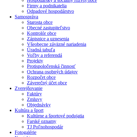
Hospodársky a sociálny rozvoj obce
Firmy a podnikatelia
Odpadové hospodárstvo
Samospráva
Starosta obce
Obecné zastupiteľstvo
Kontrolór obce
Zápisnice a uznesenia
Všeobecne záväzné nariadenia
Úradná tabuľa
Voľby a referendá
Projekty
Protispoločenská činnosť
Ochrana osobných údajov
Rozpočet obce
Záverečný účet obce
Zverejňovanie
Faktúry
Zmluvy
Objednávky
Kultúra a šport
Kultúrne a športové podujatia
Farské oznamy
TJ Poľnohospodár
Fotogalérie