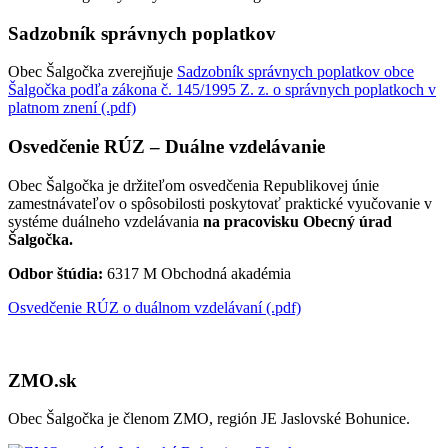
Sadzobník správnych poplatkov
Obec Šalgočka zverejňuje
Sadzobník správnych poplatkov obce
Šalgočka podľa zákona č. 145/1995 Z. z. o správnych poplatkoch v
platnom znení (.pdf)
Osvedčenie RÚZ – Duálne vzdelávanie
Obec Šalgočka je držiteľom osvedčenia Republikovej únie
zamestnávateľov o spôsobilosti poskytovať praktické vyučovanie v
systéme duálneho vzdelávania
na pracovisku Obecný úrad
Šalgočka.
Odbor štúdia:
6317 M Obchodná akadémia
Osvedčenie RÚZ o duálnom vzdelávaní (.pdf)
ZMO.sk
Obec Šalgočka je členom ZMO, región JE Jaslovské Bohunice.