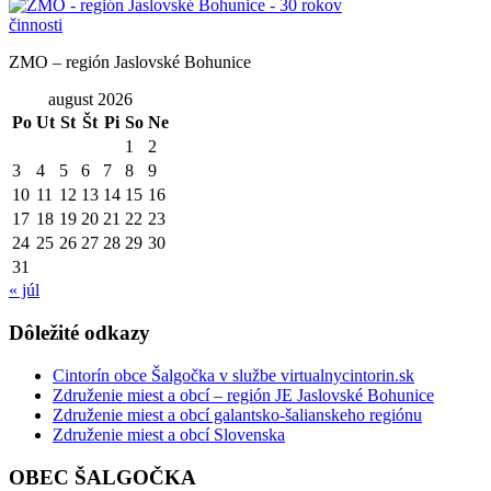
ZMO – región Jaslovské Bohunice
august 2026
Po
Ut
St
Št
Pi
So
Ne
1
2
3
4
5
6
7
8
9
10
11
12
13
14
15
16
17
18
19
20
21
22
23
24
25
26
27
28
29
30
31
« júl
Dôležité odkazy
Cintorín obce Šalgočka v službe virtualnycintorin.sk
Združenie miest a obcí – región JE Jaslovské Bohunice
Združenie miest a obcí galantsko-šalianskeho regiónu
Združenie miest a obcí Slovenska
OBEC ŠALGOČKA