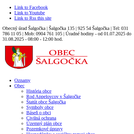
Link to Facebook
Link to Youtube
Link to Rss this site
Obecný úrad Šalgočka | Šalgočka 135 | 925 54 Šalgočka | Tel: 031
786 11 05 | Mob: 0904 761 105 | Úradné hodiny - od 01.07.2025 do
31.08.2025 - 08:00 - 12:00 hod.
Oznamy
Obec
História obce
Rod Appelovcov v Šalgočke
Štatút obce Šalgočka
Symboly obce
Báseň o obci
Civilná ochrana
Územný plán obce
Pozemkové úpravy