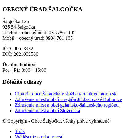
OBECNÝ ÚRAD ŠALGOČKA
Šalgočka 135
925 54 Šalgočka
Telefón – obecný úrad: 031/786 1105
Mobil – obecný úrad: 0904 761 105
IČO: 00613932
DIČ: 2021002566
Úradné hodiny:
Po. – Pi.: 8:00 – 15:00
Dôležité odkazy
Cintorín obce Šalgočka v službe virtualnycintorin.sk
Združenie miest a obcí – región JE Jaslovské Bohunice
Združenie miest a obcí galantsko-šalianskeho regiónu
Združenie miest a obcí Slovenska
© Copyright - Obec Šalgočka, všetky práva vyhradené
Tiráž
Vyhlásenie o prístupnosti