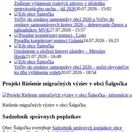
Zníženie výdatnosti vodných zdrojov v dôsledku
pretrvávajúceho sucha – júl 2026
30.07.2026 - 15:02
Voľby do orgánov samosprávy obcí 2026 a Voľby do
orgánov samosprávnych krajov 2026 – delegovanie členov a
náhradníkov MVK
27.07.2026 - 15:57
Poradňa komplexnej pomoci Galanta
24.07.2026 - 16:23
Oznámenie o uložení listovej zásielky – Miroslav
Herák
21.07.2026 - 16:49
Voľby do orgánov samosprávy obcí 2026 – počet obyvateľov
ku dňu vyhlásenia volieb
20.07.2026 - 18:54
Projekt Riešenie migračných výziev v obci Šalgočka
Riešenie migračných výziev v obci Šalgočka
Sadzobník správnych poplatkov
Obec Šalgočka zverejňuje
Sadzobník správnych poplatkov obce