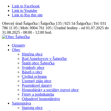
Link to Facebook
Link to Youtube
Link to Rss this site
Obecný úrad Šalgočka | Šalgočka 135 | 925 54 Šalgočka | Tel: 031
786 11 05 | Mob: 0904 761 105 | Úradné hodiny - od 01.07.2025 do
31.08.2025 - 08:00 - 12:00 hod.
Oznamy
Obec
História obce
Rod Appelovcov v Šalgočke
Štatút obce Šalgočka
Symboly obce
Báseň o obci
Civilná ochrana
Územný plán obce
Pozemkové úpravy
Hospodársky a sociálny rozvoj obce
Firmy a podnikatelia
Odpadové hospodárstvo
Samospráva
Starosta obce