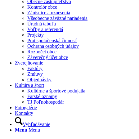
Obecné zastupiteľstvo
Kontrolór obce
Zápisnice a uznesenia
Všeobecne záväzné nariadenia
Úradná tabuľa
Voľby a referendá
Projekty
Protispoločenská činnosť
Ochrana osobných údajov
Rozpočet obce
Záverečný účet obce
Zverejňovanie
Faktúry
Zmluvy
Objednávky
Kultúra a šport
Kultúrne a športové podujatia
Farské oznamy
TJ Poľnohospodár
Fotogalérie
Kontakty
Vyhľadávanie
Menu
Menu