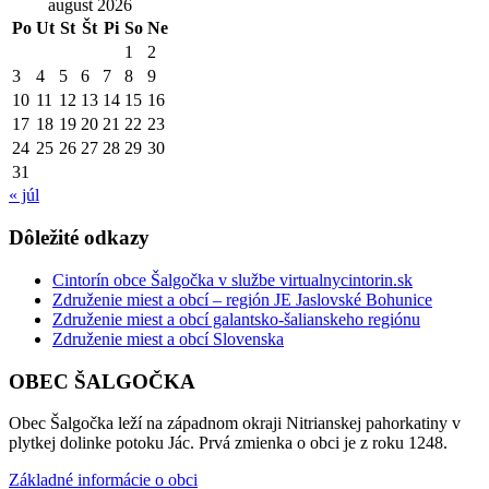
august 2026
Po
Ut
St
Št
Pi
So
Ne
1
2
3
4
5
6
7
8
9
10
11
12
13
14
15
16
17
18
19
20
21
22
23
24
25
26
27
28
29
30
31
« júl
Dôležité odkazy
Cintorín obce Šalgočka v službe virtualnycintorin.sk
Združenie miest a obcí – región JE Jaslovské Bohunice
Združenie miest a obcí galantsko-šalianskeho regiónu
Združenie miest a obcí Slovenska
OBEC ŠALGOČKA
Obec Šalgočka leží na západnom okraji Nitrianskej pahorkatiny v
plytkej dolinke potoku Jác. Prvá zmienka o obci je z roku 1248.
Základné informácie o obci