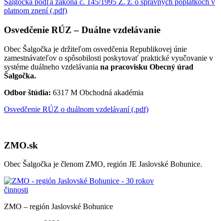
Šalgočka podľa zákona č. 145/1995 Z. z. o správnych poplatkoch v
platnom znení (.pdf)
Osvedčenie RÚZ – Duálne vzdelávanie
Obec Šalgočka je držiteľom osvedčenia Republikovej únie
zamestnávateľov o spôsobilosti poskytovať praktické vyučovanie v
systéme duálneho vzdelávania
na pracovisku Obecný úrad
Šalgočka.
Odbor štúdia:
6317 M Obchodná akadémia
Osvedčenie RÚZ o duálnom vzdelávaní (.pdf)
ZMO.sk
Obec Šalgočka je členom ZMO, región JE Jaslovské Bohunice.
ZMO – región Jaslovské Bohunice