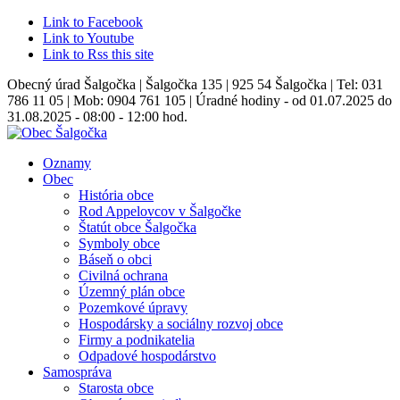
Link to Facebook
Link to Youtube
Link to Rss this site
Obecný úrad Šalgočka | Šalgočka 135 | 925 54 Šalgočka | Tel: 031
786 11 05 | Mob: 0904 761 105 | Úradné hodiny - od 01.07.2025 do
31.08.2025 - 08:00 - 12:00 hod.
Oznamy
Obec
História obce
Rod Appelovcov v Šalgočke
Štatút obce Šalgočka
Symboly obce
Báseň o obci
Civilná ochrana
Územný plán obce
Pozemkové úpravy
Hospodársky a sociálny rozvoj obce
Firmy a podnikatelia
Odpadové hospodárstvo
Samospráva
Starosta obce