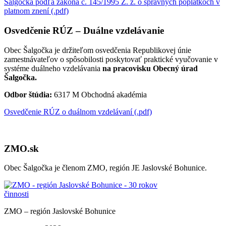
Šalgočka podľa zákona č. 145/1995 Z. z. o správnych poplatkoch v
platnom znení (.pdf)
Osvedčenie RÚZ – Duálne vzdelávanie
Obec Šalgočka je držiteľom osvedčenia Republikovej únie
zamestnávateľov o spôsobilosti poskytovať praktické vyučovanie v
systéme duálneho vzdelávania
na pracovisku Obecný úrad
Šalgočka.
Odbor štúdia:
6317 M Obchodná akadémia
Osvedčenie RÚZ o duálnom vzdelávaní (.pdf)
ZMO.sk
Obec Šalgočka je členom ZMO, región JE Jaslovské Bohunice.
ZMO – región Jaslovské Bohunice