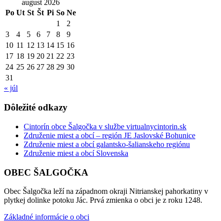
august 2026
Po
Ut
St
Št
Pi
So
Ne
1
2
3
4
5
6
7
8
9
10
11
12
13
14
15
16
17
18
19
20
21
22
23
24
25
26
27
28
29
30
31
« júl
Dôležité odkazy
Cintorín obce Šalgočka v službe virtualnycintorin.sk
Združenie miest a obcí – región JE Jaslovské Bohunice
Združenie miest a obcí galantsko-šalianskeho regiónu
Združenie miest a obcí Slovenska
OBEC ŠALGOČKA
Obec Šalgočka leží na západnom okraji Nitrianskej pahorkatiny v
plytkej dolinke potoku Jác. Prvá zmienka o obci je z roku 1248.
Základné informácie o obci