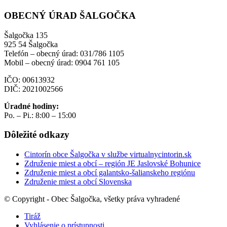
OBECNÝ ÚRAD ŠALGOČKA
Šalgočka 135
925 54 Šalgočka
Telefón – obecný úrad: 031/786 1105
Mobil – obecný úrad: 0904 761 105
IČO: 00613932
DIČ: 2021002566
Úradné hodiny:
Po. – Pi.: 8:00 – 15:00
Dôležité odkazy
Cintorín obce Šalgočka v službe virtualnycintorin.sk
Združenie miest a obcí – región JE Jaslovské Bohunice
Združenie miest a obcí galantsko-šalianskeho regiónu
Združenie miest a obcí Slovenska
© Copyright - Obec Šalgočka, všetky práva vyhradené
Tiráž
Vyhlásenie o prístupnosti