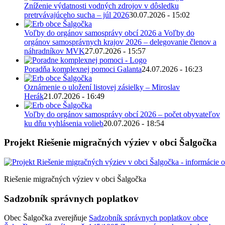
Zníženie výdatnosti vodných zdrojov v dôsledku
pretrvávajúceho sucha – júl 2026
30.07.2026 - 15:02
Voľby do orgánov samosprávy obcí 2026 a Voľby do
orgánov samosprávnych krajov 2026 – delegovanie členov a
náhradníkov MVK
27.07.2026 - 15:57
Poradňa komplexnej pomoci Galanta
24.07.2026 - 16:23
Oznámenie o uložení listovej zásielky – Miroslav
Herák
21.07.2026 - 16:49
Voľby do orgánov samosprávy obcí 2026 – počet obyvateľov
ku dňu vyhlásenia volieb
20.07.2026 - 18:54
Projekt Riešenie migračných výziev v obci Šalgočka
Riešenie migračných výziev v obci Šalgočka
Sadzobník správnych poplatkov
Obec Šalgočka zverejňuje
Sadzobník správnych poplatkov obce