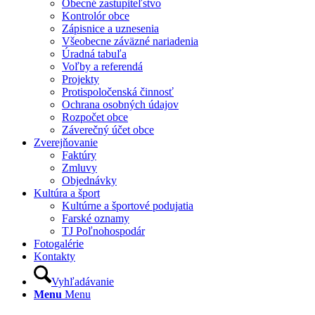
Obecné zastupiteľstvo
Kontrolór obce
Zápisnice a uznesenia
Všeobecne záväzné nariadenia
Úradná tabuľa
Voľby a referendá
Projekty
Protispoločenská činnosť
Ochrana osobných údajov
Rozpočet obce
Záverečný účet obce
Zverejňovanie
Faktúry
Zmluvy
Objednávky
Kultúra a šport
Kultúrne a športové podujatia
Farské oznamy
TJ Poľnohospodár
Fotogalérie
Kontakty
Vyhľadávanie
Menu
Menu