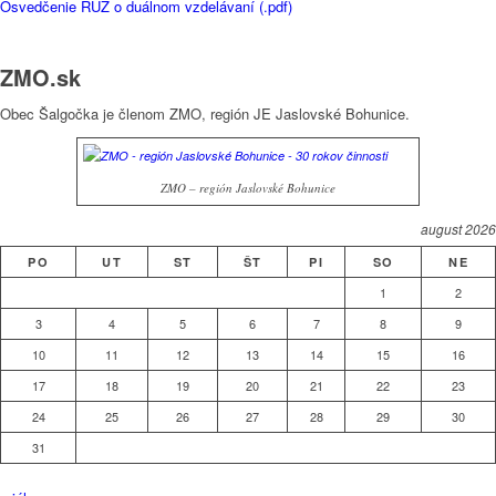
Osvedčenie RÚZ o duálnom vzdelávaní (.pdf)
ZMO.sk
Obec Šalgočka je členom ZMO, región JE Jaslovské Bohunice.
ZMO – región Jaslovské Bohunice
august 2026
PO
UT
ST
ŠT
PI
SO
NE
1
2
3
4
5
6
7
8
9
10
11
12
13
14
15
16
17
18
19
20
21
22
23
24
25
26
27
28
29
30
31