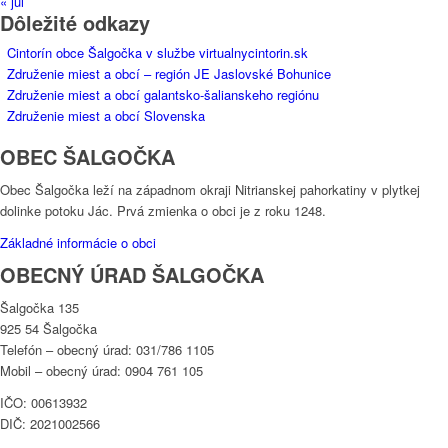
« júl
Dôležité odkazy
Cintorín obce Šalgočka v službe virtualnycintorin.sk
Združenie miest a obcí – región JE Jaslovské Bohunice
Združenie miest a obcí galantsko-šalianskeho regiónu
Združenie miest a obcí Slovenska
OBEC ŠALGOČKA
Obec Šalgočka leží na západnom okraji Nitrianskej pahorkatiny v plytkej
dolinke potoku Jác. Prvá zmienka o obci je z roku 1248.
Základné informácie o obci
OBECNÝ ÚRAD ŠALGOČKA
Šalgočka 135
925 54 Šalgočka
Telefón – obecný úrad: 031/786 1105
Mobil – obecný úrad: 0904 761 105
IČO: 00613932
DIČ: 2021002566