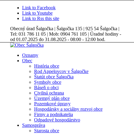
Link to Facebook
Link to Youtube
Link to Rss this site
Obecný úrad Šalgočka | Šalgočka 135 | 925 54 Šalgočka |
Tel: 031 786 11 05 | Mob: 0904 761 105 | Úradné hodiny -
od 01.07.2025 do 31.08.2025 - 08:00 - 12:00 hod.
Oznamy
Obec
História obce
Rod Appelovcov v Šalgočke
Štatút obce Šalgočka
Symboly obce
Báseň o obci
Civilná ochrana
Územný plán obce
Pozemkové úpravy
Hospodársky a sociálny rozvoj obce
Firmy a podnikatelia
Odpadové hospodárstvo
Samospráva
Starosta obce