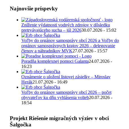
Najnovšie príspevky
Zníženie výdatnosti vodných zdrojov v dôsledku
pretrvávajúceho sucha – júl 2026
30.07.2026 - 15:02
Voľby do orgánov samosprávy obcí 2026 a Voľby do
orgánov samosprávnych krajov 2026 – delegovanie
členov a náhradníkov MVK
27.07.2026 - 15:57
Poradňa komplexnej pomoci Galanta
24.07.2026 -
16:23
Oznámenie o uložení listovej zásielky – Miroslav
Herák
21.07.2026 - 16:49
Voľby do orgánov samosprávy obcí 2026 – počet
obyvateľov ku dňu vyhlásenia volieb
20.07.2026 -
18:54
Projekt Riešenie migračných výziev v obci
Šalgočka