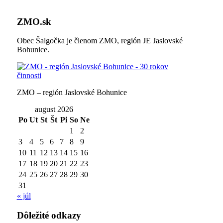
ZMO.sk
Obec Šalgočka je členom ZMO, región JE Jaslovské
Bohunice.
ZMO – región Jaslovské Bohunice
august 2026
Po
Ut
St
Št
Pi
So
Ne
1
2
3
4
5
6
7
8
9
10
11
12
13
14
15
16
17
18
19
20
21
22
23
24
25
26
27
28
29
30
31
« júl
Dôležité odkazy