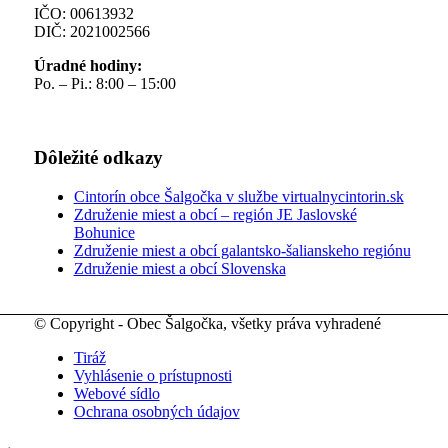
IČO: 00613932
DIČ: 2021002566
Úradné hodiny:
Po. – Pi.: 8:00 – 15:00
Dôležité odkazy
Cintorín obce Šalgočka v službe virtualnycintorin.sk
Združenie miest a obcí – región JE Jaslovské
Bohunice
Združenie miest a obcí galantsko-šalianskeho regiónu
Združenie miest a obcí Slovenska
© Copyright - Obec Šalgočka, všetky práva vyhradené
Tiráž
Vyhlásenie o prístupnosti
Webové sídlo
Ochrana osobných údajov