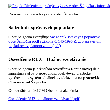
Riešenie migračných výziev v obci Šalgočka
Sadzobník správnych poplatkov
Obec Šalgočka zverejňuje
Sadzobník správnych poplatkov
obce Šalgočka podľa zákona č. 145/1995 Z. z. o správnych
poplatkoch v platnom znení (.pdf)
Osvedčenie RÚZ – Duálne vzdelávanie
Obec Šalgočka je držiteľom osvedčenia Republikovej únie
zamestnávateľov o spôsobilosti poskytovať praktické
vyučovanie v systéme duálneho vzdelávania
na pracovisku
Obecný úrad Šalgočka.
Odbor štúdia:
6317 M Obchodná akadémia
Osvedčenie RÚZ o duálnom vzdelávaní (.pdf)