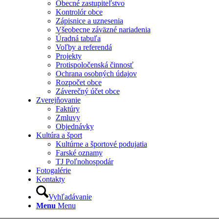
Obecné zastupiteľstvo
Kontrolór obce
Zápisnice a uznesenia
Všeobecne záväzné nariadenia
Úradná tabuľa
Voľby a referendá
Projekty
Protispoločenská činnosť
Ochrana osobných údajov
Rozpočet obce
Záverečný účet obce
Zverejňovanie
Faktúry
Zmluvy
Objednávky
Kultúra a šport
Kultúrne a športové podujatia
Farské oznamy
TJ Poľnohospodár
Fotogalérie
Kontakty
Vyhľadávanie
Menu
Menu