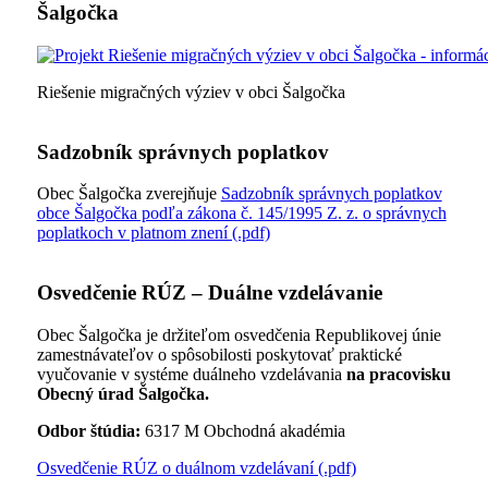
Šalgočka
Riešenie migračných výziev v obci Šalgočka
Sadzobník správnych poplatkov
Obec Šalgočka zverejňuje
Sadzobník správnych poplatkov
obce Šalgočka podľa zákona č. 145/1995 Z. z. o správnych
poplatkoch v platnom znení (.pdf)
Osvedčenie RÚZ – Duálne vzdelávanie
Obec Šalgočka je držiteľom osvedčenia Republikovej únie
zamestnávateľov o spôsobilosti poskytovať praktické
vyučovanie v systéme duálneho vzdelávania
na pracovisku
Obecný úrad Šalgočka.
Odbor štúdia:
6317 M Obchodná akadémia
Osvedčenie RÚZ o duálnom vzdelávaní (.pdf)