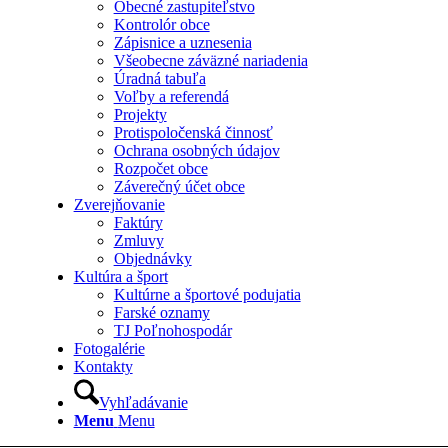
Obecné zastupiteľstvo
Kontrolór obce
Zápisnice a uznesenia
Všeobecne záväzné nariadenia
Úradná tabuľa
Voľby a referendá
Projekty
Protispoločenská činnosť
Ochrana osobných údajov
Rozpočet obce
Záverečný účet obce
Zverejňovanie
Faktúry
Zmluvy
Objednávky
Kultúra a šport
Kultúrne a športové podujatia
Farské oznamy
TJ Poľnohospodár
Fotogalérie
Kontakty
Vyhľadávanie
Menu
Menu