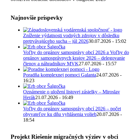
Najnovšie príspevky
Zníženie výdatnosti vodných zdrojov v dôsledku
pretrvávajúceho sucha – júl 2026
30.07.2026 - 15:02
Voľby do orgánov samosprávy obcí 2026 a Voľby do
orgánov samosprávnych krajov 2026 – delegovanie
členov a náhradníkov MVK
27.07.2026 - 15:57
Poradňa komplexnej pomoci Galanta
24.07.2026 -
16:23
Oznámenie o uložení listovej zásielky – Miroslav
Herák
21.07.2026 - 16:49
Voľby do orgánov samosprávy obcí 2026 – počet
obyvateľov ku dňu vyhlásenia volieb
20.07.2026 -
18:54
Projekt Riešenie migračných výziev v obci