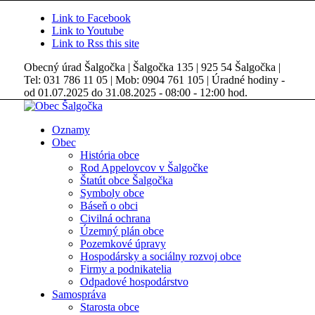
Link to Facebook
Link to Youtube
Link to Rss this site
Obecný úrad Šalgočka | Šalgočka 135 | 925 54 Šalgočka |
Tel: 031 786 11 05 | Mob: 0904 761 105 | Úradné hodiny -
od 01.07.2025 do 31.08.2025 - 08:00 - 12:00 hod.
Oznamy
Obec
História obce
Rod Appelovcov v Šalgočke
Štatút obce Šalgočka
Symboly obce
Báseň o obci
Civilná ochrana
Územný plán obce
Pozemkové úpravy
Hospodársky a sociálny rozvoj obce
Firmy a podnikatelia
Odpadové hospodárstvo
Samospráva
Starosta obce