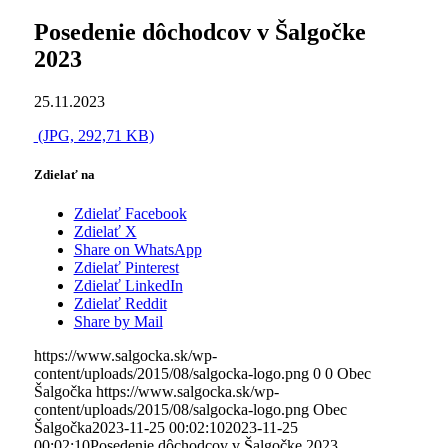
Posedenie dôchodcov v Šalgočke
2023
25.11.2023
(JPG, 292,71 KB)
Zdielať na
Zdielať Facebook
Zdielať X
Share on WhatsApp
Zdielať Pinterest
Zdielať LinkedIn
Zdielať Reddit
Share by Mail
https://www.salgocka.sk/wp-
content/uploads/2015/08/salgocka-logo.png
0
0
Obec
Šalgočka
https://www.salgocka.sk/wp-
content/uploads/2015/08/salgocka-logo.png
Obec
Šalgočka
2023-11-25 00:02:10
2023-11-25
00:02:10
Posedenie dôchodcov v Šalgočke 2023