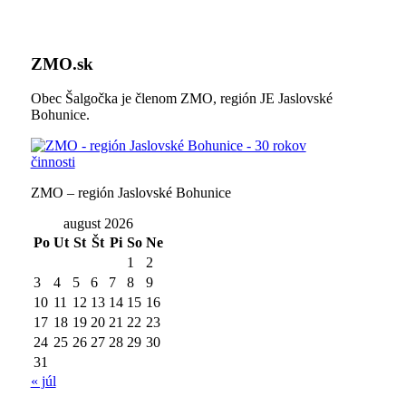
ZMO.sk
Obec Šalgočka je členom ZMO, región JE Jaslovské
Bohunice.
ZMO – región Jaslovské Bohunice
august 2026
Po
Ut
St
Št
Pi
So
Ne
1
2
3
4
5
6
7
8
9
10
11
12
13
14
15
16
17
18
19
20
21
22
23
24
25
26
27
28
29
30
31
« júl