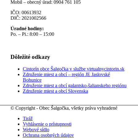
Mobil – obecný úrad: 0904 761 105
IČO: 00613932
DIČ: 2021002566
Úradné hodiny:
Po. – Pi.: 8:00 – 15:00
Dôležité odkazy
Cintorín obce Šalgočka v službe virtualnycintorin.sk
Združenie miest a obcí – región JE Jaslovské
Bohunice
Združenie miest a obcí galantsko-šalianskeho regiónu
Združenie miest a obcí Slovenska
© Copyright - Obec Šalgočka, všetky práva vyhradené
Tiráž
Vyhlásenie o prístupnosti
Webové sídlo
Ochrana osobných údajov