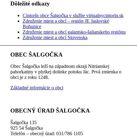
Dôležité odkazy
Cintorín obce Šalgočka v službe virtualnycintorin.sk
Združenie miest a obcí – región JE Jaslovské
Bohunice
Združenie miest a obcí galantsko-šalianskeho regiónu
Združenie miest a obcí Slovenska
OBEC ŠALGOČKA
Obec Šalgočka leží na západnom okraji Nitrianskej
pahorkatiny v plytkej dolinke potoku Jác. Prvá zmienka o
obci je z roku 1248.
Základné informácie o obci
OBECNÝ ÚRAD ŠALGOČKA
Šalgočka 135
925 54 Šalgočka
Telefón – obecný úrad: 031/786 1105