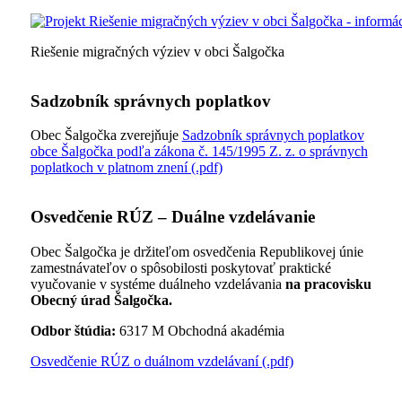
Riešenie migračných výziev v obci Šalgočka
Sadzobník správnych poplatkov
Obec Šalgočka zverejňuje
Sadzobník správnych poplatkov
obce Šalgočka podľa zákona č. 145/1995 Z. z. o správnych
poplatkoch v platnom znení (.pdf)
Osvedčenie RÚZ – Duálne vzdelávanie
Obec Šalgočka je držiteľom osvedčenia Republikovej únie
zamestnávateľov o spôsobilosti poskytovať praktické
vyučovanie v systéme duálneho vzdelávania
na pracovisku
Obecný úrad Šalgočka.
Odbor štúdia:
6317 M Obchodná akadémia
Osvedčenie RÚZ o duálnom vzdelávaní (.pdf)