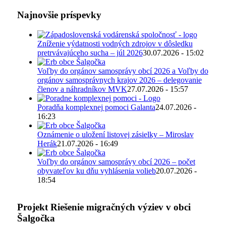
Najnovšie príspevky
Zníženie výdatnosti vodných zdrojov v dôsledku
pretrvávajúceho sucha – júl 2026
30.07.2026 - 15:02
Voľby do orgánov samosprávy obcí 2026 a Voľby do
orgánov samosprávnych krajov 2026 – delegovanie
členov a náhradníkov MVK
27.07.2026 - 15:57
Poradňa komplexnej pomoci Galanta
24.07.2026 -
16:23
Oznámenie o uložení listovej zásielky – Miroslav
Herák
21.07.2026 - 16:49
Voľby do orgánov samosprávy obcí 2026 – počet
obyvateľov ku dňu vyhlásenia volieb
20.07.2026 -
18:54
Projekt Riešenie migračných výziev v obci
Šalgočka