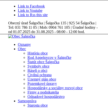
Link to Facebook
Link to Youtube
Link to Rss this site
Obecný úrad Šalgočka | Šalgočka 135 | 925 54 Šalgočka |
Tel: 031 786 11 05 | Mob: 0904 761 105 | Úradné hodiny -
od 01.07.2025 do 31.08.2025 - 08:00 - 12:00 hod.
Oznamy
Obec
História obce
Rod Appelovcov v Šalgočke
Štatút obce Šalgočka
Symboly obce
Báseň o obci
Civilná ochrana
Územný plán obce
Pozemkové úpravy
Hospodársky a sociálny rozvoj obce
Firmy a podnikatelia
Odpadové hospodárstvo
Samospráva
Starosta obce