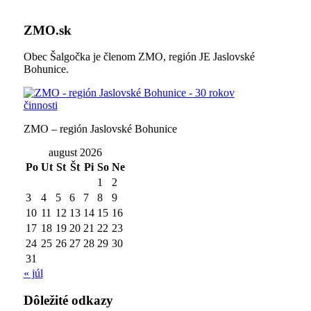
ZMO.sk
Obec Šalgočka je členom ZMO, región JE Jaslovské
Bohunice.
ZMO – región Jaslovské Bohunice
august 2026
Po
Ut
St
Št
Pi
So
Ne
1
2
3
4
5
6
7
8
9
10
11
12
13
14
15
16
17
18
19
20
21
22
23
24
25
26
27
28
29
30
31
« júl
Dôležité odkazy