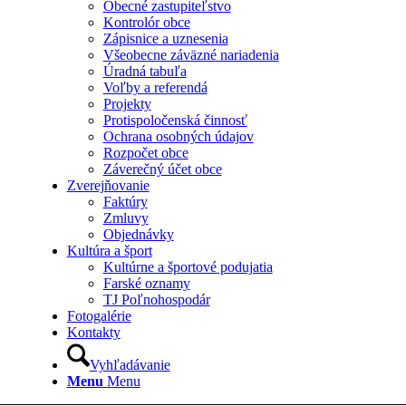
Obecné zastupiteľstvo
Kontrolór obce
Zápisnice a uznesenia
Všeobecne záväzné nariadenia
Úradná tabuľa
Voľby a referendá
Projekty
Protispoločenská činnosť
Ochrana osobných údajov
Rozpočet obce
Záverečný účet obce
Zverejňovanie
Faktúry
Zmluvy
Objednávky
Kultúra a šport
Kultúrne a športové podujatia
Farské oznamy
TJ Poľnohospodár
Fotogalérie
Kontakty
Vyhľadávanie
Menu
Menu