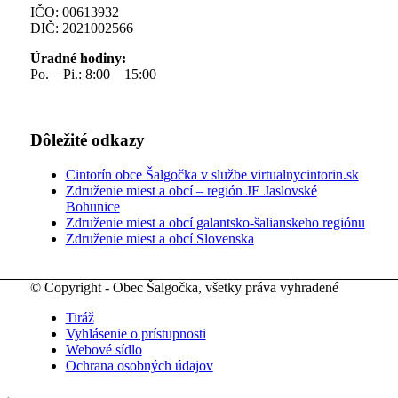
IČO: 00613932
DIČ: 2021002566
Úradné hodiny:
Po. – Pi.: 8:00 – 15:00
Dôležité odkazy
Cintorín obce Šalgočka v službe virtualnycintorin.sk
Združenie miest a obcí – región JE Jaslovské
Bohunice
Združenie miest a obcí galantsko-šalianskeho regiónu
Združenie miest a obcí Slovenska
© Copyright - Obec Šalgočka, všetky práva vyhradené
Tiráž
Vyhlásenie o prístupnosti
Webové sídlo
Ochrana osobných údajov