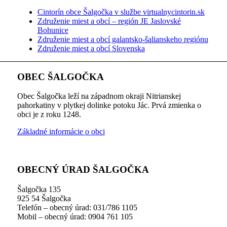
Cintorín obce Šalgočka v službe virtualnycintorin.sk
Združenie miest a obcí – región JE Jaslovské
Bohunice
Združenie miest a obcí galantsko-šalianskeho regiónu
Združenie miest a obcí Slovenska
OBEC ŠALGOČKA
Obec Šalgočka leží na západnom okraji Nitrianskej
pahorkatiny v plytkej dolinke potoku Jác. Prvá zmienka o
obci je z roku 1248.
Základné informácie o obci
OBECNÝ ÚRAD ŠALGOČKA
Šalgočka 135
925 54 Šalgočka
Telefón – obecný úrad: 031/786 1105
Mobil – obecný úrad: 0904 761 105